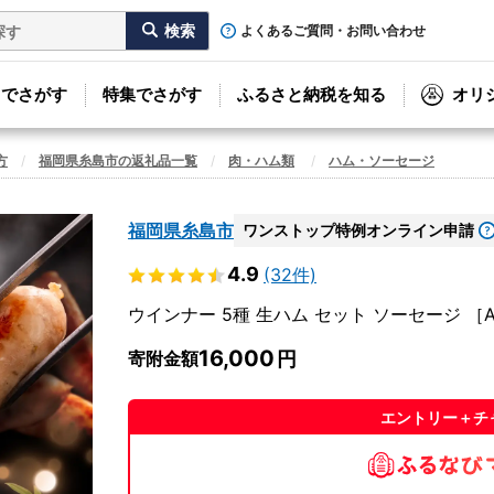
よくあるご質問・お問い合わせ
リでさがす
特集でさがす
ふるさと納税を知る
オリ
方
福岡県糸島市の返礼品一覧
肉・ハム類
ハム・ソーセージ
福岡県糸島市
ワンストップ特例オンライン申請
4.9
(32件)
ウインナー 5種 生ハム セット ソーセージ ［
16,000
寄附金額
エントリー＋チ