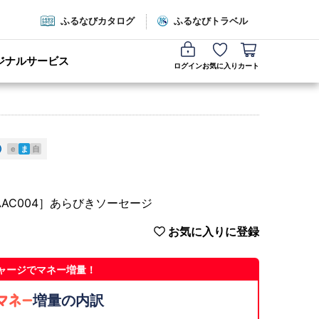
ふるなびカタログ
ふるなびトラベル
ジナルサービス
ログイン
お気に入り
カート
e
ま
自
AAC004］あらびきソーセージ
お気に入りに登録
ャージでマネー増量！
増量の内訳