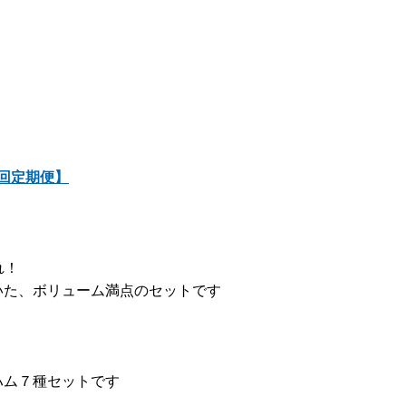
2回定期便】
れ！
いた、ボリューム満点のセットです
ハム７種セットです