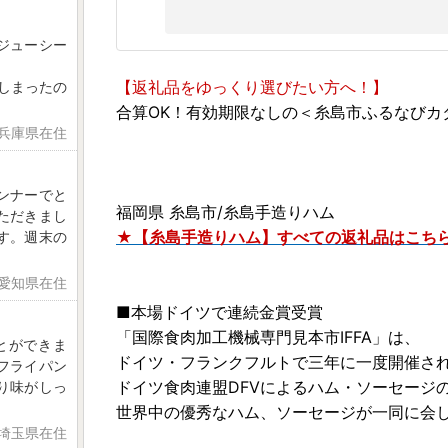
ジューシー
【返礼品をゆっくり選びたい方へ！】
しまったの
合算OK！有効期限なしの＜糸島市ふるなびカ
 兵庫県在住
ンナーでと
福岡県 糸島市/糸島手造りハム
ただきまし
★【糸島手造りハム】すべての返礼品はこち
す。週末の
 愛知県在住
■本場ドイツで連続金賞受賞
「国際食肉加工機械専門見本市IFFA」は、
とができま
ドイツ・フランクフルトで三年に一度開催さ
フライパン
ドイツ食肉連盟DFVによるハム・ソーセージ
り味がしっ
世界中の優秀なハム、ソーセージが一同に会
 埼玉県在住