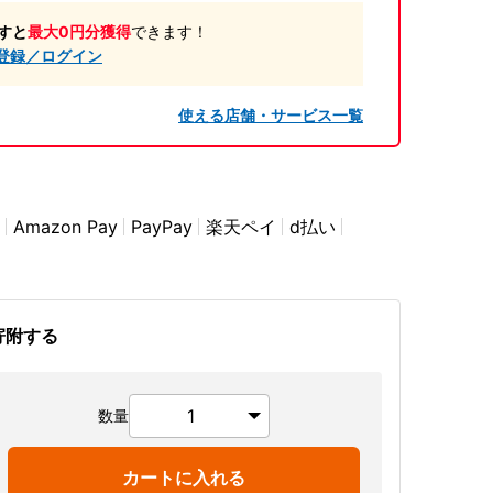
すと
最大0円分獲得
できます！
登録／ログイン
使える店舗・サービス一覧
Amazon Pay
PayPay
楽天ペイ
d払い
寄附する
数量
カートに入れる