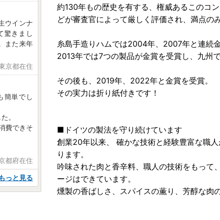
約130年もの歴史を有する、権威あるこのコ
どが審査官によって厳しく評価され、満点の
生ウインナ
て驚きまし
糸島手造りハムでは2004年、2007年と連続
。また来年
2013年では7つの製品が金賞を受賞し、九
 東京都在住
その後も、2019年、2022年と金賞を受賞。
その実力は折り紙付きです！
も簡単でし
した。
消費できそ
■ドイツの製法を守り続けています
創業20年以来、 確かな技術と経験豊富な職
ります。
 京都府在住
吟味された肉と香辛料、職人の技術をもって
もっと見る
ージはできています。
燻製の香ばしさ、スパイスの薫り、芳醇な肉