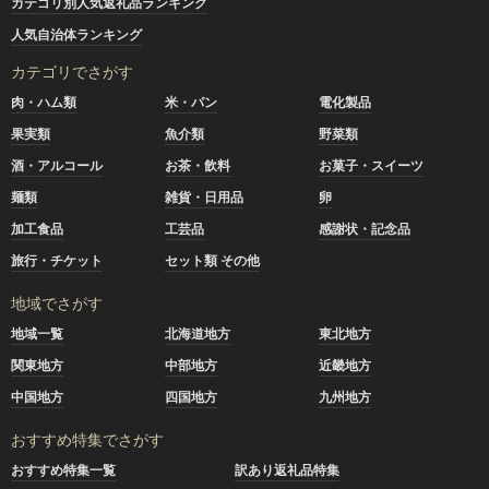
カテゴリ別人気返礼品ランキング
人気自治体ランキング
カテゴリでさがす
肉・ハム類
米・パン
電化製品
果実類
魚介類
野菜類
酒・アルコール
お茶・飲料
お菓子・スイーツ
麺類
雑貨・日用品
卵
加工食品
工芸品
感謝状・記念品
旅行・チケット
セット類 その他
地域でさがす
地域一覧
北海道地方
東北地方
関東地方
中部地方
近畿地方
中国地方
四国地方
九州地方
おすすめ特集でさがす
おすすめ特集一覧
訳あり返礼品特集