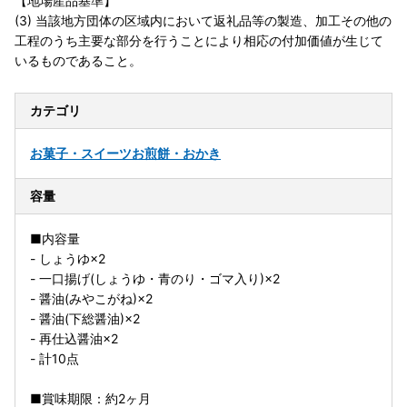
【地場産品基準】
(3) 当該地方団体の区域内において返礼品等の製造、加工その他の
工程のうち主要な部分を行うことにより相応の付加価値が生じて
いるものであること。
カテゴリ
お菓子・スイーツ
お煎餅・おかき
容量
■内容量
- しょうゆ×2
- 一口揚げ(しょうゆ・青のり・ゴマ入り)×2
- 醤油(みやこがね)×2
- 醤油(下総醤油)×2
- 再仕込醤油×2
- 計10点
■賞味期限：約2ヶ月