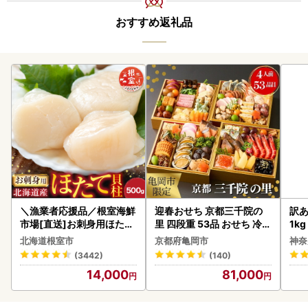
おすすめ返礼品
＼漁業者応援品／根室海鮮
迎春おせち 京都三千院の
訳あ
市場[直送]お刺身用ほたて
里 四段重 53品 おせち 冷蔵
1k
貝柱500g A-28002
2027 先行予約
北海道根室市
京都府亀岡市
神奈
(3442)
(140)
14,000
81,000