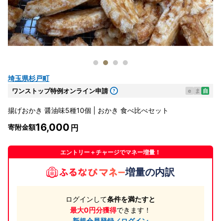
埼玉県杉戸町
ワンストップ特例オンライン申請
e
ま
自
揚げおかき 醤油味5種10個 | おかき 食べ比べセット
16,000
寄附金額
エントリー＋チャージでマネー増量！
増量の内訳
ログインして
条件を満たすと
最大0円分獲得
できます！
新規会員登録／ログイン