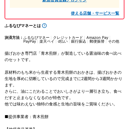
使える店舗・サービス一覧
ふるなびマネーとは
決済方法：
ふるなびマネー
クレジットカード
Amazon Pay
PayPay
楽天ペイ
d払い
銀行振込
郵便振替
その他
揚げおかき専門店「青木煎餅」が製造している醤油味の食べ比べ
のセットです。
原材料のもち米から生産する青木煎餅のおかきは、揚げおかきの
生地を厚めに切断しているので完成までに2週間から3週間かかり
ます。
さらに、油にこだわることでおいしさがより一層引き立ち、食べ
だすと止まらなくなるのが特色です。
他では味わえない独特の食感と生地の旨味をご賞味ください。
■提供事業者：青木煎餅