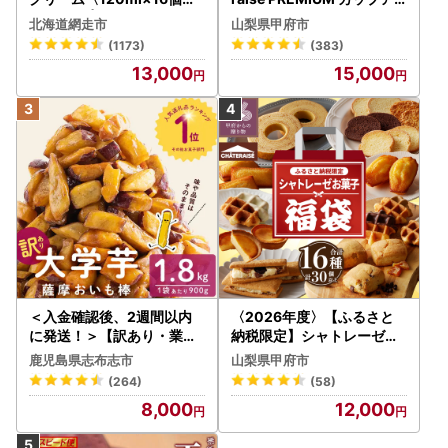
ABA002 | アイス
イス 詰合せ 4種 24個 アイ
北海道網走市
山梨県甲府市
ス
(1173)
(383)
13,000
15,000
＜入金確認後、2週間以内
〈2026年度〉【ふるさと
に発送！＞【訳あり・業務
納税限定】シャトレーゼ人
用】薩摩おいも棒セット 計
気お菓子勢ぞろい!! お菓子
鹿児島県志布志市
山梨県甲府市
1.8kg(900g×2袋) p8-142
福箱 シャトレーゼ
(264)
(58)
-2w
8,000
12,000