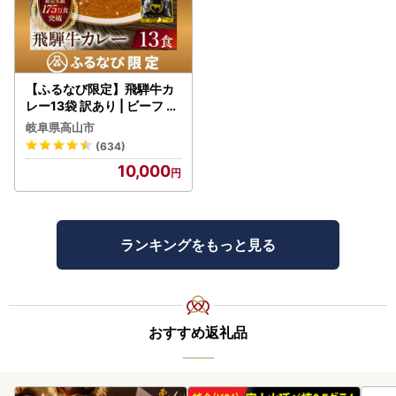
【ふるなび限定】飛騨牛カ
レー13袋 訳あり | ビーフ レ
トルト 訳あり DC006-CP
岐阜県高山市
01 FN-Limited-VO
(634)
10,000
ランキングをもっと見る
おすすめ返礼品