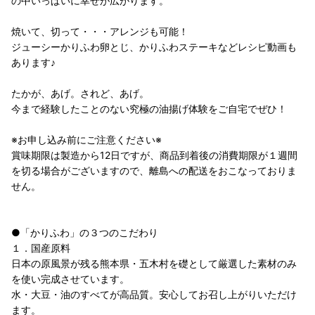
の中いっぱいに幸せが広がります。
焼いて、切って・・・アレンジも可能！
ジューシーかりふわ卵とじ、かりふわステーキなどレシピ動画も
あります♪
たかが、あげ。されど、あげ。
今まで経験したことのない究極の油揚げ体験をご自宅でぜひ！
※お申し込み前にご注意ください※
賞味期限は製造から12日ですが、商品到着後の消費期限が１週間
を切る場合がございますので、離島への配送をおこなっておりま
せん。
●「かりふわ」の３つのこだわり
１．国産原料
日本の原風景が残る熊本県・五木村を礎として厳選した素材のみ
を使い完成させています。
水・大豆・油のすべてが高品質。安心してお召し上がりいただけ
ます。