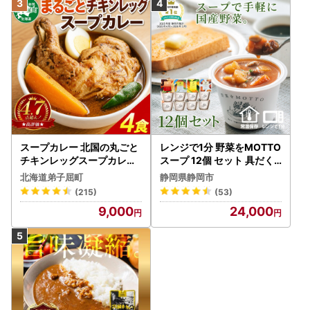
スープカレー 北国の丸ごと
レンジで1分 野菜をMOTTO
チキンレッグスープカレー
スープ 12個 セット 具だく
4個 3739
さんスープ 朝食 惣菜 国産
北海道弟子屈町
静岡県静岡市
野菜 常温保存
(215)
(53)
9,000
24,000