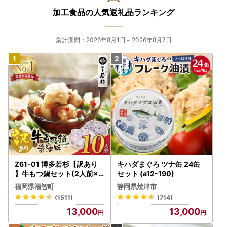
加工食品の人気返礼品ランキング
集計期間：2026年8月1日～2026年8月7日
Z61-01 博多若杉【訳あり
キハダまぐろ ツナ缶 24缶
】牛もつ鍋セット(2人前×5
セット (a12-190)
) 10人前 もつ鍋
福岡県福智町
静岡県焼津市
(1511)
(714)
13,000
13,000