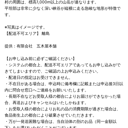
村の周囲は、標高1,000m以上の山岳が連なります。
平坦部は非常に少なく深い峡谷が縦横に走る急峻な地形が特徴で
す。
※写真はイメージです。
【配送不可エリア】 離島
提供：有限会社 五木屋本舗
【お申し込み前に必ずご確認ください】
・システムの都合上、配送不可エリアであってもお申し込みがで
きてしまいますので、ご確認の上お申込みください。
・配達日の指定はお受けできません。
・不在日がある場合は、申込時に備考欄に記載または申込後3日以
内に問合せ窓口へご連絡をお願いいたします。
・長期不在などお受取人様の都合によりお届けができなかった場
合、再送およびキャンセルはいたしかねます。
・お受取人様の都合によりお礼の品の消費期限が過ぎた場合は、
食品衛生上の都合により破棄させていただきます。
・万が一発送困難な場合は、当自治体の別のお品（同一金額以
下）をお選びいただくことがございます。