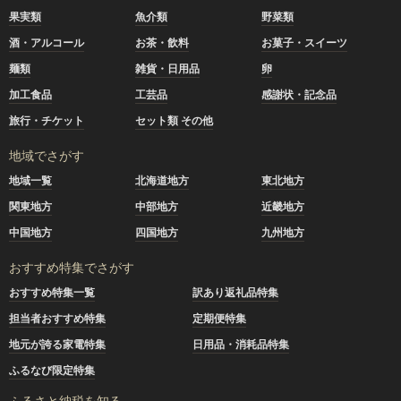
果実類
魚介類
野菜類
酒・アルコール
お茶・飲料
お菓子・スイーツ
麺類
雑貨・日用品
卵
加工食品
工芸品
感謝状・記念品
旅行・チケット
セット類 その他
地域でさがす
地域一覧
北海道地方
東北地方
関東地方
中部地方
近畿地方
中国地方
四国地方
九州地方
おすすめ特集でさがす
おすすめ特集一覧
訳あり返礼品特集
担当者おすすめ特集
定期便特集
地元が誇る家電特集
日用品・消耗品特集
ふるなび限定特集
ふるさと納税を知る