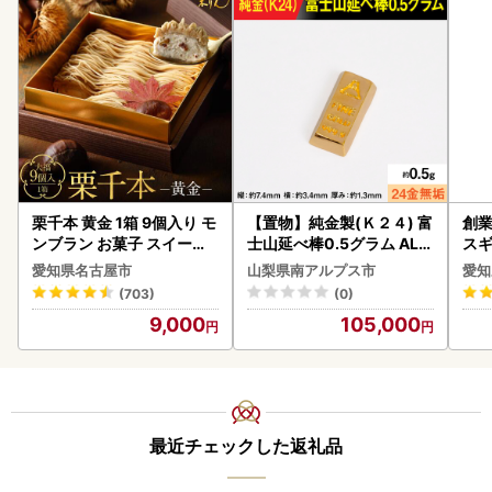
栗千本 黄金 1箱 9個入り モ
【置物】純金製(Ｋ２４) 富
創業
ンブラン お菓子 スイーツ
士山延べ棒0.5グラム ALP
スギ
デザート モンブラン 人気
BK181
み 
愛知県名古屋市
山梨県南アルプス市
愛知
惣菜
(703)
(0)
ンバ
9,000
105,000
最近チェックした返礼品