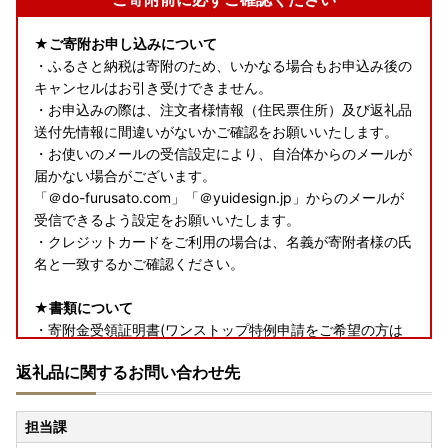
★ご寄附お申し込みについて
・ふるさと納税は寄附のため、いかなる場合もお申込み後の
キャンセルはお引き受けできません。
・お申込みの際は、注文者様情報（住民票住所）及び返礼品
送付先情報に間違いがないかご確認をお願いいたします。
・お使いのメールの受信設定により、自治体からのメールが
届かない場合がございます。
「＠do-furusato.com」「＠yuidesign.jp」からのメールが
受信できるよう設定をお願いいたします。
・クレジットカードをご利用の場合は、名義が寄附者様の氏
名と一致するかご確認ください。
★書類について
・寄附金受領証明書(ワンストップ特例申請をご希望の方は
申請書類を含む)は、返礼品とは別で郵送いたします。
返礼品に関するお問い合わせ先
★返礼品について
・お受け取り日指定はできません。
担当課
・長期ご不在でお受取不可の期間がございましたら、必ず備