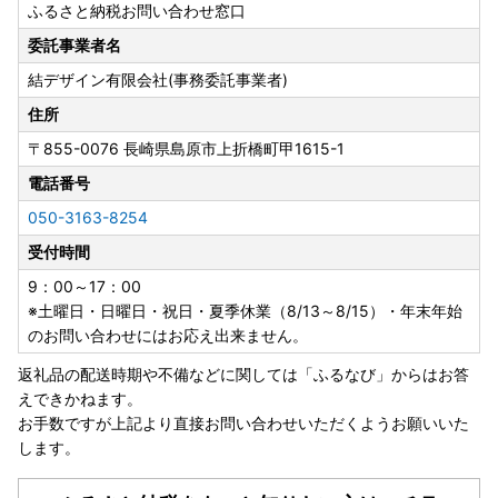
ふるさと納税お問い合わせ窓口
考欄に「不在:○○」とご記入ください。
・返礼品送付先ご住所の誤り等のお申込内容不備や、受取人
委託事業者名
様のご都合により返礼品がお届けできない場合、再送はいた
結デザイン有限会社(事務委託事業者)
しません。また寄附金の返金もいたしかねます。
・手配状況次第では返礼品送付先ご住所の変更ができない場
住所
合があります。また転送する場合は転送料金(受取人着払い)
〒855-0076
長崎県島原市上折橋町甲1615-1
が発生しますので、ご了承ください。
電話番号
・「のし」可の返礼品を除き、のしの対応はいたしかねま
す。
050-3163-8254
・配送業者の指定はいたしかねます。また返礼品によって異
受付時間
なります。
・事前に出荷日のご案内は行っておりません。また、ご要望
9：00～17：00
をいただいても対応いたしかねます。
※土曜日・日曜日・祝日・夏季休業（8/13～8/15）・年末年始
・返礼品をお届けする際の配送伝票について、ご依頼主には
のお問い合わせにはお応え出来ません。
ご寄附者様のお名前が入ります。変更はいたしかねますので
返礼品の配送時期や不備などに関しては「ふるなび」からはお答
ご了承ください。
えできかねます。
・お受取人様の郵便受けにお届けする返礼品（メール便）に
お手数ですが上記より直接お問い合わせいただくようお願いいた
つきましては、依頼主様のお名前は配送伝票に印字されませ
します。
ん。なお、ふるさと納税の記載が入りますのでご了承くださ
い。