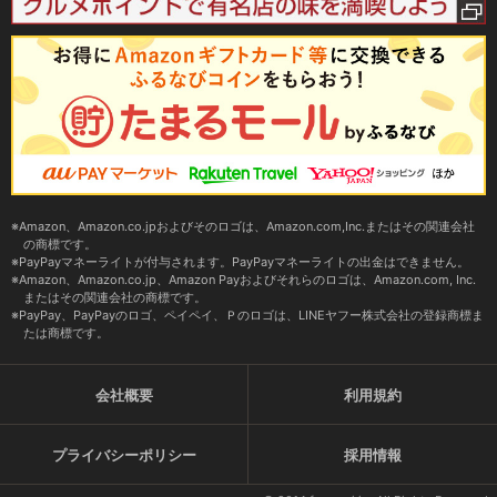
Amazon、Amazon.co.jpおよびそのロゴは、Amazon.com,Inc.またはその関連会社
の商標です。
PayPayマネーライトが付与されます。PayPayマネーライトの出金はできません。
Amazon、Amazon.co.jp、Amazon Payおよびそれらのロゴは、Amazon.com, Inc.
またはその関連会社の商標です。
PayPay、PayPayのロゴ、ペイペイ、Ｐのロゴは、LINEヤフー株式会社の登録商標ま
たは商標です。
会社概要
利用規約
プライバシーポリシー
採用情報