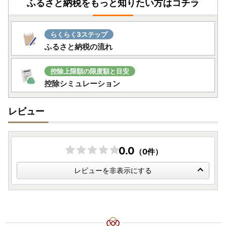
ふるさと納税をもっと知りたい方はコチラ
・複数の返礼品を選択頂いた場合、個別発送になることもご
ざいます。
・返礼品に不具合がある場合、お受け取り後、早急にご連絡
らくらく3ステップ
ください。経過しすぎると対応できません。
ふるさと納税の流れ
・カラーやサイズ、種類などを選択する返礼品について、ご
希望がある場合は必ず備考欄に記入いただきますようお願い
いたします。
控除上限額の限度額と目安
・返礼品の送付は、五木村外にお住まいの方に限らせていた
控除シミュレーション
だきます。
レビュー
★個人情報について
五木村ふるさと納税事業の範囲内で各種委託業者に情報提供
します。
・ふるさと納税事務処理、申請書類の各種手続きのため
0.0
（0件）
・お礼の品発送のため
・お問い合わせ回答、履歴管理、サービス向上のため
レビューを非表示にする
・ふるさと納税のカタログ、メールマガジン、資料の送付、
その他サービスの提供のため