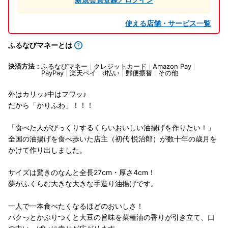
使える店舗・サービス一覧
ふるなびマネーとは
決済方法：
ふるなびマネー
クレジットカード
Amazon Pay
PayPay
楽天ペイ
d払い
郵便振替
その他
外はカリッ♪中はフワッ♪
だから「かりふわ」！！！
「食べた人がびっくりするくらいおいしい油揚げを作りたい！」
全国の油揚げを食べ歩いた店主（初代 悦治郎）が数十年の歳月を
かけて作り出しました。
サイズは驚きのなんと全長27cm・厚さ4cm！
夢がふくらむ大きな大きな手造り油揚げです。
一人で一本食べたくなるほどのおいしさ！
パクっとかぶりつくと大豆の旨味を菜種油の香りが引き立て、口