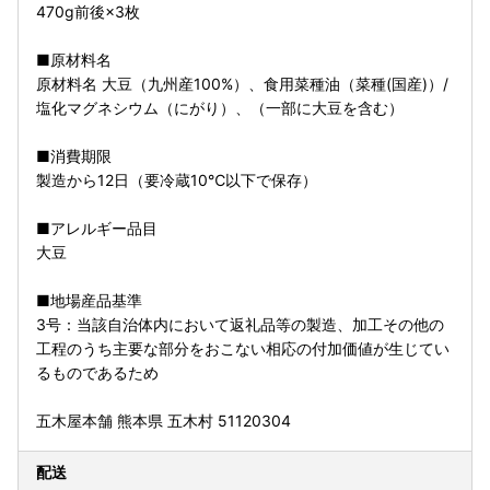
470g前後×3枚
■原材料名
原材料名 大豆（九州産100%）、食用菜種油（菜種(国産)）/
塩化マグネシウム（にがり）、（一部に大豆を含む）
■消費期限
製造から12日（要冷蔵10℃以下で保存）
■アレルギー品目
大豆
■地場産品基準
3号：当該自治体内において返礼品等の製造、加工その他の
工程のうち主要な部分をおこない相応の付加価値が生じてい
るものであるため
五木屋本舗 熊本県 五木村 51120304
配送