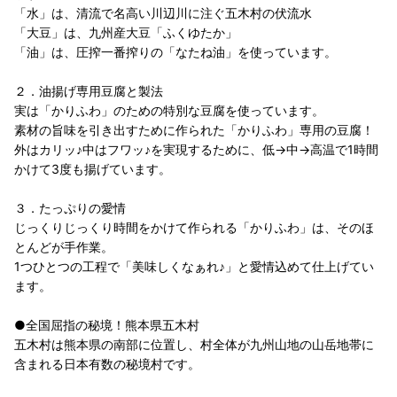
「水」は、清流で名高い川辺川に注ぐ五木村の伏流水
「大豆」は、九州産大豆「ふくゆたか」
「油」は、圧搾一番搾りの「なたね油」を使っています。
２．油揚げ専用豆腐と製法
実は「かりふわ」のための特別な豆腐を使っています。
素材の旨味を引き出すために作られた「かりふわ」専用の豆腐！
外はカリッ♪中はフワッ♪を実現するために、低→中→高温で1時間
かけて3度も揚げています。
３．たっぷりの愛情
じっくりじっくり時間をかけて作られる「かりふわ」は、そのほ
とんどが手作業。
1つひとつの工程で「美味しくなぁれ♪」と愛情込めて仕上げてい
ます。
●全国屈指の秘境！熊本県五木村
五木村は熊本県の南部に位置し、村全体が九州山地の山岳地帯に
含まれる日本有数の秘境村です。