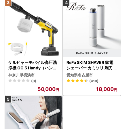
ケルヒャーモバイル高圧洗
ReFa SKIM SHAVER 家電
浄機 OC 5 Handy（ハンデ
シェーバー カミソリ 剃刀
ィジェット） APV0006
シェーバー
神奈川県横浜市
愛知県名古屋市
(0)
(418)
50,000
18,000