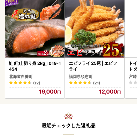
鮭 紅鮭 切り身 2kg_I019-1
エビフライ 25尾 | エビフ
トイ
454
ライ
トダ
速〔
北海道白糠町
福岡県須恵町
宮崎
(12)
(21)
19,000
12,000
最近チェックした返礼品