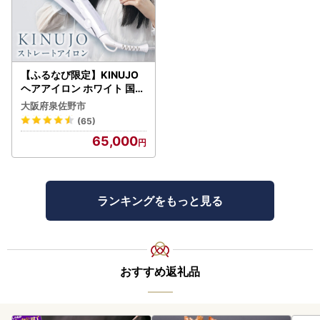
【ふるなび限定】KINUJO
ヘアアイロン ホワイト 国内
製造 FN-Limited-PR
大阪府泉佐野市
(65)
65,000
ランキングをもっと見る
おすすめ返礼品