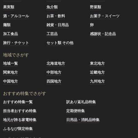
果実類
魚介類
野菜類
酒・アルコール
お茶・飲料
お菓子・スイーツ
麺類
雑貨・日用品
卵
加工食品
工芸品
感謝状・記念品
旅行・チケット
セット類 その他
地域でさがす
地域一覧
北海道地方
東北地方
関東地方
中部地方
近畿地方
中国地方
四国地方
九州地方
おすすめ特集でさがす
おすすめ特集一覧
訳あり返礼品特集
担当者おすすめ特集
定期便特集
地元が誇る家電特集
日用品・消耗品特集
ふるなび限定特集