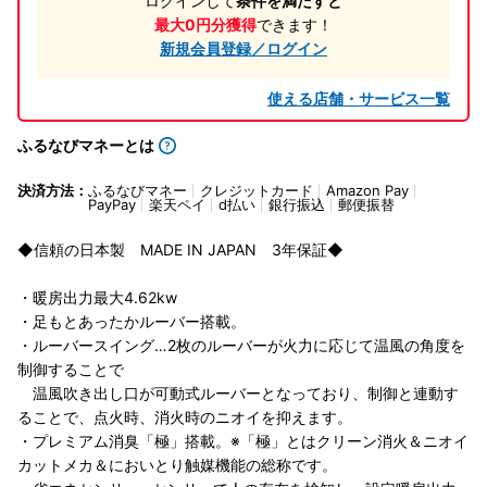
ログインして
条件を満たすと
最大0円分獲得
できます！
新規会員登録／ログイン
使える店舗・サービス一覧
ふるなびマネーとは
決済方法：
ふるなびマネー
クレジットカード
Amazon Pay
PayPay
楽天ペイ
d払い
銀行振込
郵便振替
◆信頼の日本製 MADE IN JAPAN 3年保証◆
・暖房出力最大4.62kw
・足もとあったかルーバー搭載。
・ルーバースイング…2枚のルーバーが火力に応じて温風の角度を
制御することで
温風吹き出し口が可動式ルーバーとなっており、制御と連動す
ることで、点火時、消火時のニオイを抑えます。
・プレミアム消臭「極」搭載。※「極」とはクリーン消火＆ニオイ
カットメカ＆においとり触媒機能の総称です。