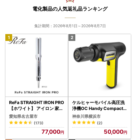
電化製品の人気返礼品ランキング
集計期間：2026年8月1日～2026年8月7日
ReFa STRAIGHT IRON PRO
ケルヒャーモバイル高圧洗
【ホワイト】 アイロン 家電
浄機OC Handy Compact
美容 リファ アイロン
（ハンディエア） APV000
愛知県名古屋市
神奈川県横浜市
7
(173)
(2)
77,000
50,000