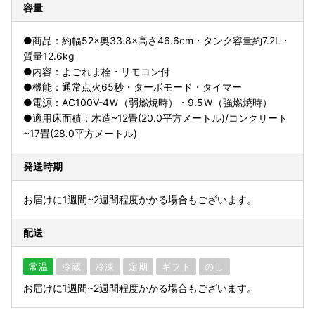
容量
●商品：約幅52×奥33.8×高さ46.6cm・タンク容量約7.2L・
質量12.6kg
●内容：よごれま栓・リモコン付
●機能：通常点火65秒・ターボモード・タイマー
●電源：AC100V-4Ｗ（弱燃焼時）・9.5Ｗ（強燃焼時）
●適用床面積：木造~12畳(20.0平方メートル)/コンクリート
~17畳(28.0平方メートル)
発送時期
お届けに1週間~2週間程度かかる場合もございます。
配送
常温
冷蔵
冷凍
定期
ギフト
のし
お届けに1週間~2週間程度かかる場合もございます。