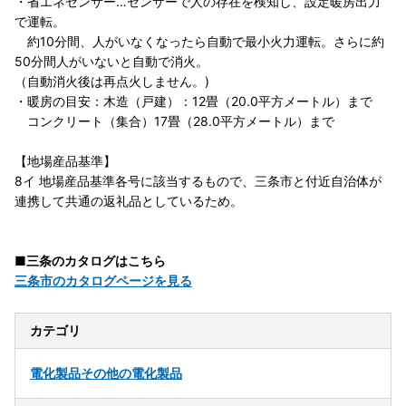
・省エネセンサー…センサーで人の存在を検知し、設定暖房出力
で運転。
約10分間、人がいなくなったら自動で最小火力運転。さらに約
50分間人がいないと自動で消火。
（自動消火後は再点火しません。)
・暖房の目安：木造（戸建）：12畳（20.0平方メートル）まで
コンクリート（集合）17畳（28.0平方メートル）まで
【地場産品基準】
8イ 地場産品基準各号に該当するもので、三条市と付近自治体が
連携して共通の返礼品としているため。
■三条のカタログはこちら
三条市のカタログページを見る
カテゴリ
電化製品
その他の電化製品