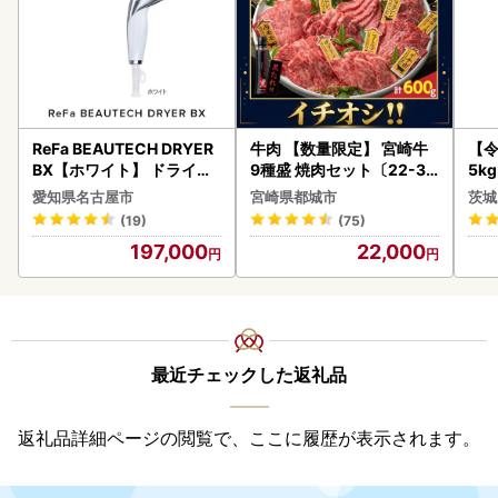
ReFa BEAUTECH DRYER
牛肉 【数量限定】 宮崎牛
【
BX【ホワイト】 ドライヤ
9種盛 焼肉セット〔22-31
5k
ー 美容 家電 ドライヤー リ
-006-600g〕都城 イチオ
g 
愛知県名古屋市
宮崎県都城市
茨城
ファ
シ!! 牛肉
町
(19)
(75)
197,000
22,000
最近チェックした返礼品
返礼品詳細ページの閲覧で、ここに履歴が表示されます。