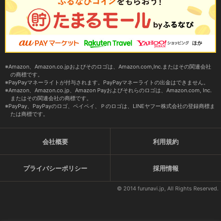
Amazon、Amazon.co.jpおよびそのロゴは、Amazon.com,Inc.またはその関連会社
の商標です。
PayPayマネーライトが付与されます。PayPayマネーライトの出金はできません。
Amazon、Amazon.co.jp、Amazon Payおよびそれらのロゴは、Amazon.com, Inc.
またはその関連会社の商標です。
PayPay、PayPayのロゴ、ペイペイ、Ｐのロゴは、LINEヤフー株式会社の登録商標ま
たは商標です。
会社概要
利用規約
プライバシーポリシー
採用情報
© 2014 furunavi.jp, All Rights Reserved.