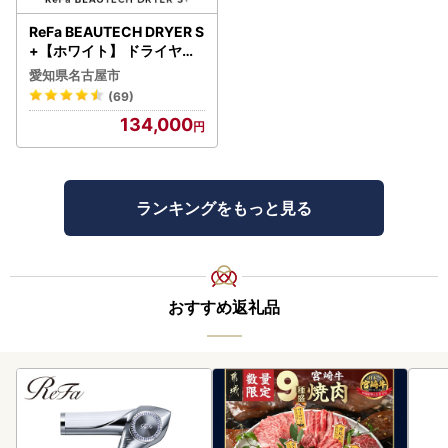
ReFa BEAUTECH DRYER S
+【ホワイト】 ドライヤー
美容 家電 ドライヤー リフ
愛知県名古屋市
ァ
(69)
134,000
ランキングをもっと見る
おすすめ返礼品