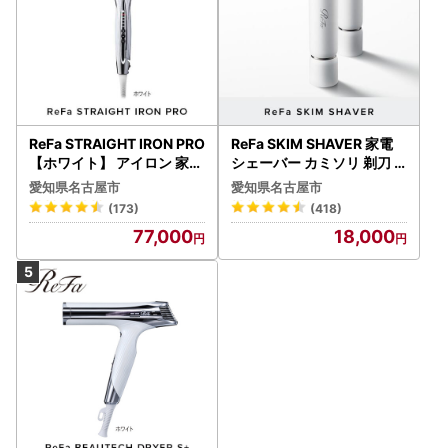
ReFa STRAIGHT IRON PRO
ReFa SKIM SHAVER 家電
【ホワイト】 アイロン 家電
シェーバー カミソリ 剃刀
美容 リファ アイロン
シェーバー
愛知県名古屋市
愛知県名古屋市
(173)
(418)
77,000
18,000