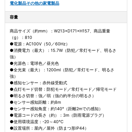
電化製品
その他の家電製品
容量
商品サイズ（約mm）：W213×D171×H157、商品重量
（g）：810
●電源：AC100V（50／60Hz）
●消費電力（最大）：15.7W（防犯／常灯モード、明るさ
強）
●光源色：電球色／昼光色
●全光束（最大）：1200ml（防犯／常灯モード、明るさ
強）
●感知センサー：赤外線受動式
●点灯モード切替：防犯モード／常灯モード／帰宅モード
●明るさ切替：強／弱（強の約半分の明るさ）
●センサー感知距離：約8m
●センサー感知角度：約140°（距離2mでの感知）
●電源コードの長さ（約）：3m（防雨電源プラグ）
●使用環境温度：-20～40℃
●設置場所：屋内／屋外（防まつ形IP44）