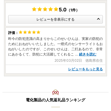
営業時間：10：00～17：00（1/1～1/3を除く）
商品不具合などのお問い合わせも、こちらのお問い合わせ先
5.0
（1件）
までご連絡をお願い致します。
レビューへの書き込みでは対応できませんのでご了承願いま
レビューを非表示にする
す
昨今の防犯意識の高まりからこのせいひんは、実家の防犯の
ためにおねがいいたしました。一燈式のセンサーライトもお
ねがいしたのですが、このせいひんは、二灯あるので、非常
にあかるくて、防犯に大活躍してくれるこ
...
続きを読む
2025年03月02日 徳島県在住
レビューをもっと見る
電化製品の人気返礼品ランキング