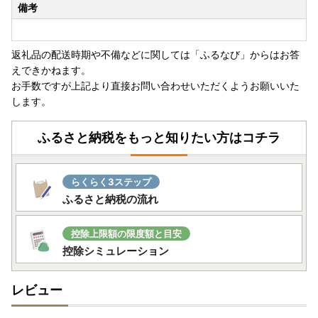
備考
問合せ」で検索ください）
※ふるさと納税では領収証がございませんので、寄附受領証
明書を保管ください。
返礼品の配送時期や不備などに関しては「ふるなび」からはお答
※保証期間の開始日は、返礼品のお届け日から対象といたし
えできかねます。
ます。
お手数ですが上記より直接お問い合わせいただくようお願いいた
※保証適用外品もありますことご承知おきください。
します。
※未開封・未使用であっても、メーカー保証の期間は変わり
ません
ふるさと納税をもっと知りたい方はコチラ
保証期間内に故障や不具合が生じた場合は、保証規定にした
がって修理や交換等の方法でご対応となりますので、アイリ
スオーヤマ公式HP内「お客様サポート・お問合せ」或いは
らくらく3ステップ
同梱されている保証書に記載の連絡先までお問い合わせくだ
ふるさと納税の流れ
さい。
～問い合わせについて～
控除上限額の限度額と目安
控除シミュレーション
JTBふるさと納税コールセンター
TEL：0120-426-371
レビュー
お問い合わせフォーム：https://faq.furu-po.com/helpdes
k?category_id=231&site_domain=furusato