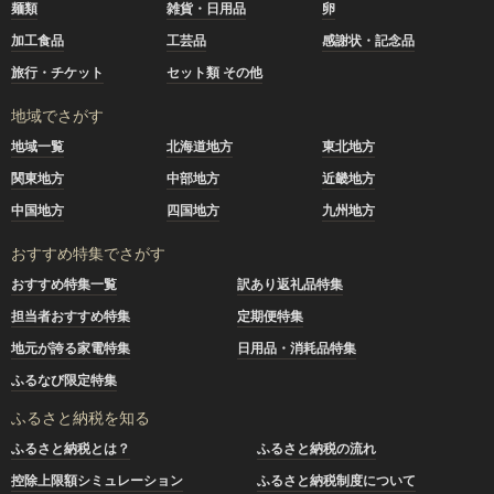
麺類
雑貨・日用品
卵
加工食品
工芸品
感謝状・記念品
旅行・チケット
セット類 その他
地域でさがす
地域一覧
北海道地方
東北地方
関東地方
中部地方
近畿地方
中国地方
四国地方
九州地方
おすすめ特集でさがす
おすすめ特集一覧
訳あり返礼品特集
担当者おすすめ特集
定期便特集
地元が誇る家電特集
日用品・消耗品特集
ふるなび限定特集
ふるさと納税を知る
ふるさと納税とは？
ふるさと納税の流れ
控除上限額シミュレーション
ふるさと納税制度について