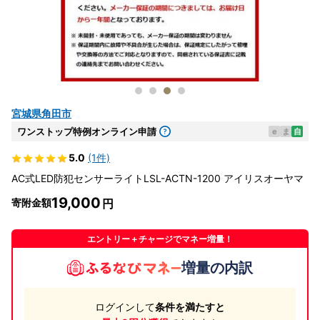
宮城県角田市
ワンストップ特例オンライン申請
e
ま
自
5.0
(1件)
AC式LED防犯センサーライトLSL-ACTN-1200 アイリスオーヤマ
19,000
寄附金額
エントリー＋チャージでマネー増量！
増量の内訳
ログインして
条件を満たすと