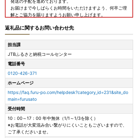
発送の手配を進めております。
お届けまで今しばらくお時間をいただけますよう、何卒ご理
解とご協力を賜りますようお願い申し上げます。
返礼品に関するお問い合わせ先
◆お礼の品配送について◆
担当課
早期納品や納期日指定、数か月先の納品希望等のご要望はお
JTBふるさと納税コールセンター
受けできません。
お届けまでに２～４か月かかる場合がございます。
電話番号
※配送に関するお問い合わせ（ご不在日や長期不在のご予定
0120-426-371
がある場合）は、ご寄附後に下記問い合わせフォームまたは
JTBふるさと納税コールセンターまでお電話にてご連絡いた
ホームページ
だけますようお願いいたします。
https://faq.furu-po.com/helpdesk?category_id=231&site_do
（ご希望にそえない場合はご了承くださいませ）
main=furusato
受付時間
◆アイリスオーヤマ製品について◆
※「組み立て不要」の記載がないものは、お客様組み立てと
10：00～17：00 年中無休（1/1～1/3を除く）
なっております。（工具は入っておりません）
※お電話が大変混み合い繋がりにくいこともございますので、
※メーカー保証は、アイリスオーヤマの規定に準じます。
ご了承くださいませ。
（詳細はアイリスオーヤマ公式HP内「お客様サポート・お