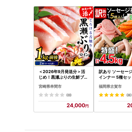
＜2026年9月発送分＞活
訳あり ソーセージ
じめ！黒瀬ぶりの生鮮ブリ
インナー 5種セット
ロイン2節（1.0kg前後）_
5kg ソーセージ
宮崎県串間市
福岡県古賀市
K001-012-2609
(0)
(8)
24,000
2