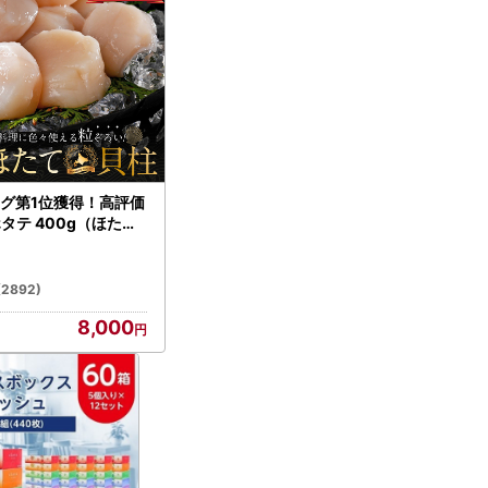
グ第1位獲得！高評価
ホタテ 400g（ほたて
）
(2892)
8,000