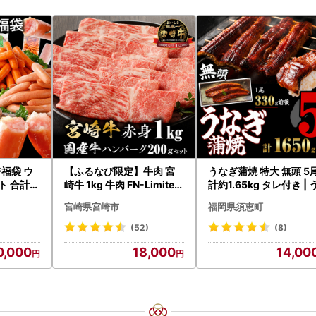
福袋 ウ
【ふるなび限定】牛肉 宮
うなぎ蒲焼 特大 無頭 5
 合計4.
崎牛 1kg 牛肉 FN-Limited
計約1.65kg タレ付き | 
-VO
なぎ蒲焼
宮崎県宮崎市
福岡県須恵町
(52)
(8)
0,000
18,000
14,00