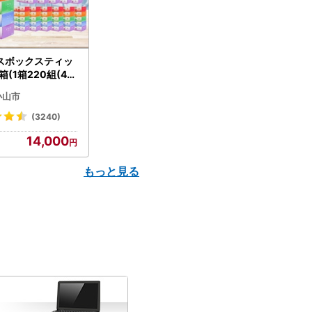
スボックスティッ
箱(1箱220組(44
(5個入り×12セッ
小山市
配送不可地域：離島
】【1256759】
(3240)
14,000
もっと見る