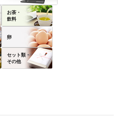
お茶・
飲料
卵
セット類・
その他