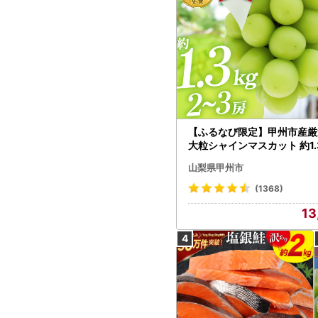
【ふるなび限定】甲州市産厳
大粒シャインマスカット 約1.3
～3房【2026年発送】（MG）
山梨県甲州市
472 FN-Limited-VO シャ
カット フルーツ
(1368)
13