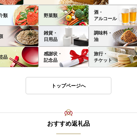
酒・
介類
野菜類
アルコール
雑貨・
調味料・
類
日用品
油
感謝状・
旅行・
芸品
記念品
チケット
トップページへ
おすすめ返礼品