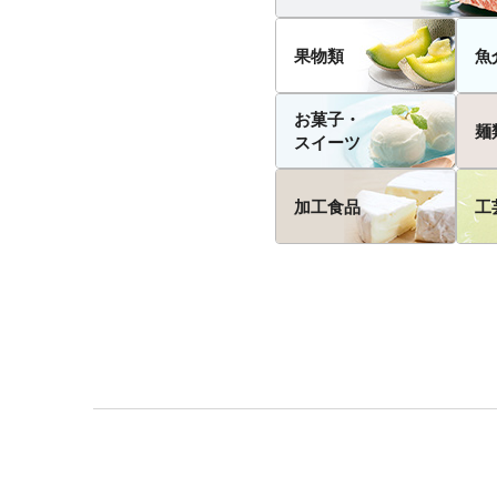
果物類
魚
お菓子・
麺
スイーツ
加工食品
工