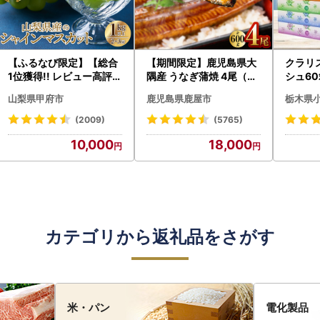
【ふるなび限定】【総合
【期間限定】鹿児島県大
クラリ
1位獲得!! レビュー高評価
隅産 うなぎ蒲焼 4尾（60
シュ60
★】〈2026年度配送分
0g） KN007-004-04-
0枚))
山梨県甲府市
鹿児島県鹿屋市
栃木県
〉山梨県産 シャインマス
cp18 うなぎ 鰻 魚 惣菜 総
ト)【
カット 2～3房（1.0kg以
菜
・沖縄県
(2009)
(5765)
上）シャイン フルーツ F
10,000
18,000
N-Limited-SP
カテゴリから返礼品をさがす
米・パン
電化製品