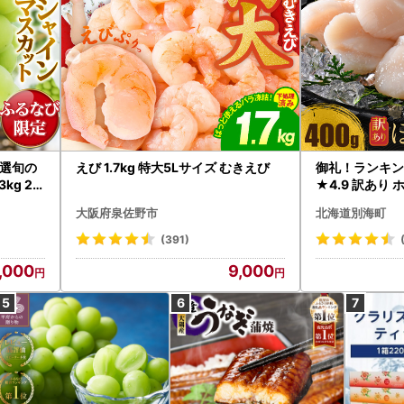
選旬の
えび 1.7kg 特大5Lサイズ むきえび
御礼！ランキン
kg 2
★4.9 訳あり 
B12-
帆立 貝柱 冷凍 
大阪府泉佐野市
北海道別海町
インマス
(391)
,000
9,000