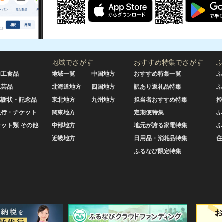
地域でさがす
おすすめ特集でさがす
加工食品
地域一覧
中国地方
おすすめ特集一覧
ふ
工芸品
北海道地方
四国地方
訳あり返礼品特集
ふ
感謝状・記念品
東北地方
九州地方
担当者おすすめ特集
控
旅行・チケット
関東地方
定期便特集
ふ
セット類 その他
中部地方
地元が誇る家電特集
ふ
近畿地方
日用品・消耗品特集
住
ふるなび限定特集