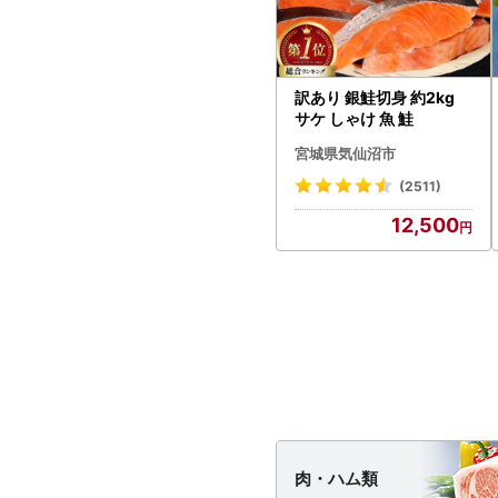
訳あり 銀鮭切身 約2kg
サケ しゃけ 魚 鮭
宮城県気仙沼市
(2511)
12,500
肉・
ハム類