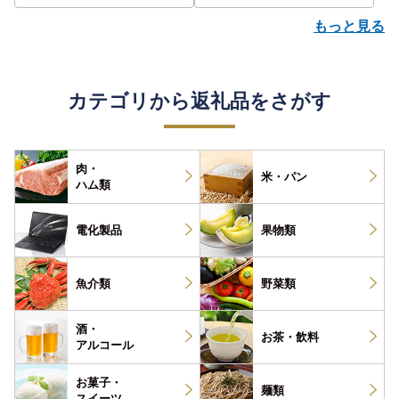
もっと見る
カテゴリから返礼品をさがす
肉・
米・パン
ハム類
電化製品
果物類
魚介類
野菜類
酒・
お茶・
飲料
アルコール
お菓子・
麺類
スイーツ