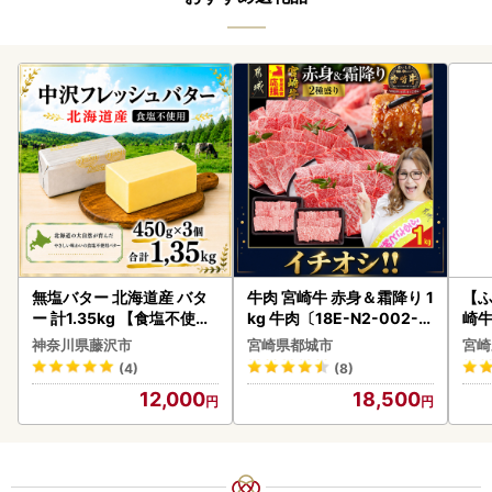
無塩バター 北海道産 バタ
牛肉 宮崎牛 赤身＆霜降り 1
【ふ
ー 計1.35kg 【食塩不使用
kg 牛肉〔18E-N2-002-1
崎牛 
】
kg-S4A6-CF〕
-VO
神奈川県藤沢市
宮崎県都城市
宮崎
(4)
(8)
12,000
18,500