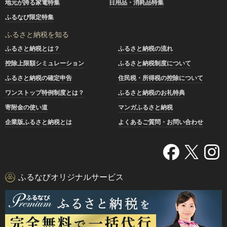
地元が誇る家電特集
日用品・消耗品特集
ふるなび限定特集
ふるさと納税を知る
ふるさと納税とは？
ふるさと納税の流れ
控除上限額シミュレーション
ふるさと納税制度について
ふるさと納税の確定申告
住民税・所得税の控除について
ワンストップ特例制度とは？
ふるさと納税のお礼特典
寄附金の使い道
マンガふるさと納税
企業版ふるさと納税とは
よくあるご質問・お問い合わせ
ふるなびオリジナルサービス