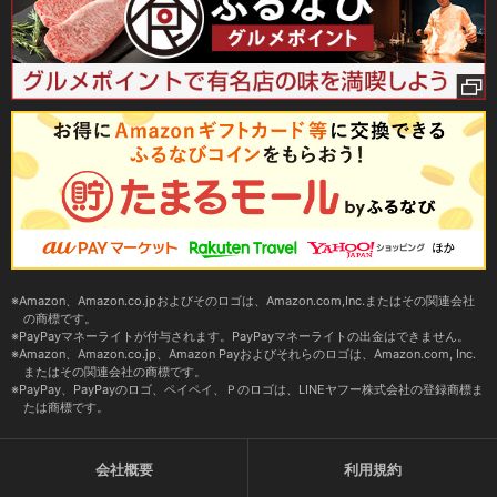
Amazon、Amazon.co.jpおよびそのロゴは、Amazon.com,Inc.またはその関連会社
の商標です。
PayPayマネーライトが付与されます。PayPayマネーライトの出金はできません。
Amazon、Amazon.co.jp、Amazon Payおよびそれらのロゴは、Amazon.com, Inc.
またはその関連会社の商標です。
PayPay、PayPayのロゴ、ペイペイ、Ｐのロゴは、LINEヤフー株式会社の登録商標ま
たは商標です。
会社概要
利用規約