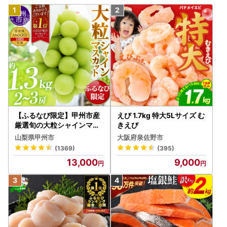
【ふるなび限定】甲州市産
えび 1.7kg 特大5Lサイズ む
厳選旬の大粒シャインマス
きえび
カット 約1.3kg 2～3房【2
山梨県甲州市
大阪府泉佐野市
026年発送】（MG）B12-
(1369)
(395)
472 FN-Limited-VO シャ
13,000
9,000
インマスカット フルーツ