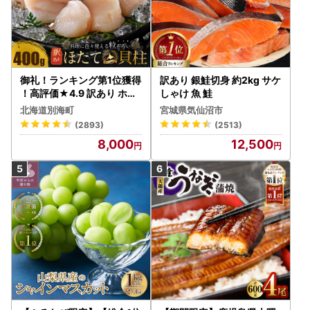
御礼！ランキング第1位獲得
訳あり 銀鮭切身 約2kg サケ
！高評価★4.9 訳あり ホタ
しゃけ 魚 鮭
テ 400g（ほたて 帆立 貝柱
北海道別海町
宮城県気仙沼市
冷凍 ）
(2893)
(2513)
8,000
12,500