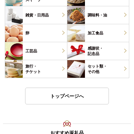
雑貨・
日用品
調味料・
油
卵
加工食品
感謝状・
工芸品
記念品
旅行・
セット類・
チケット
その他
トップページへ
おすすめ返礼品