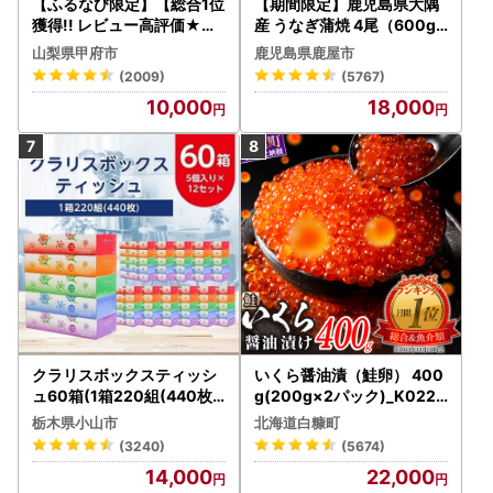
【ふるなび限定】【総合1位
【期間限定】鹿児島県大隅
獲得!! レビュー高評価★】
産 うなぎ蒲焼 4尾（600g
〈2026年度配送分〉山梨
） KN007-004-04-cp18
山梨県甲府市
鹿児島県鹿屋市
県産 シャインマスカット 2
うなぎ 鰻 魚 惣菜 総菜
(2009)
(5767)
～3房（1.0kg以上）シャイ
10,000
18,000
ン フルーツ FN-Limited-S
P
クラリスボックスティッシ
いくら醤油漬（鮭卵） 400
ュ60箱(1箱220組(440枚))
g(200g×2パック)_K022-
(5個入り×12セット)【配送
1676
栃木県小山市
北海道白糠町
不可地域：離島・沖縄県】
(3240)
(5674)
【1256759】
14,000
22,000