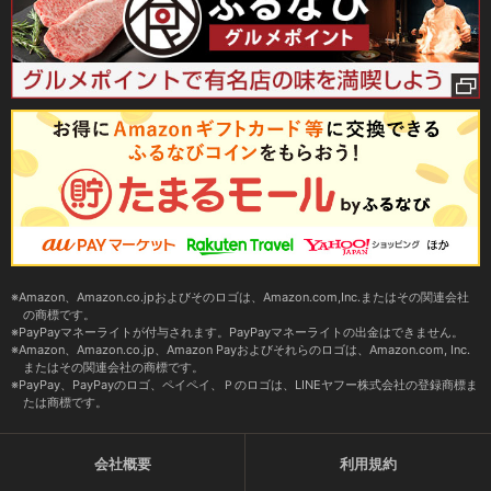
Amazon、Amazon.co.jpおよびそのロゴは、Amazon.com,Inc.またはその関連会社
の商標です。
PayPayマネーライトが付与されます。PayPayマネーライトの出金はできません。
Amazon、Amazon.co.jp、Amazon Payおよびそれらのロゴは、Amazon.com, Inc.
またはその関連会社の商標です。
PayPay、PayPayのロゴ、ペイペイ、Ｐのロゴは、LINEヤフー株式会社の登録商標ま
たは商標です。
会社概要
利用規約