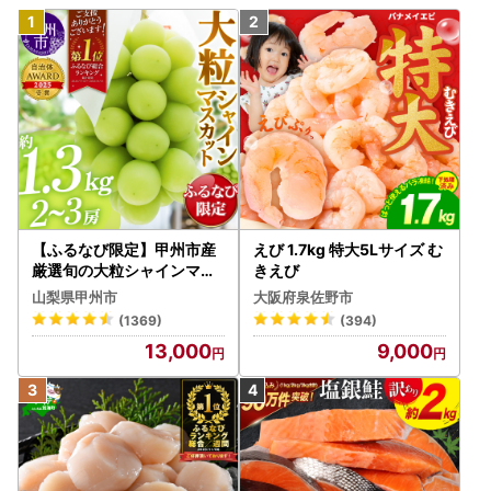
【ふるなび限定】甲州市産
えび 1.7kg 特大5Lサイズ む
厳選旬の大粒シャインマス
きえび
カット 約1.3kg 2～3房【2
山梨県甲州市
大阪府泉佐野市
026年発送】（MG）B12-
(1369)
(394)
472 FN-Limited-VO シャ
13,000
9,000
インマスカット フルーツ