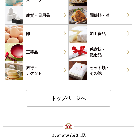
雑貨・
日用品
調味料・
油
卵
加工食品
感謝状・
工芸品
記念品
旅行・
セット類・
チケット
その他
トップページへ
おすすめ返礼品