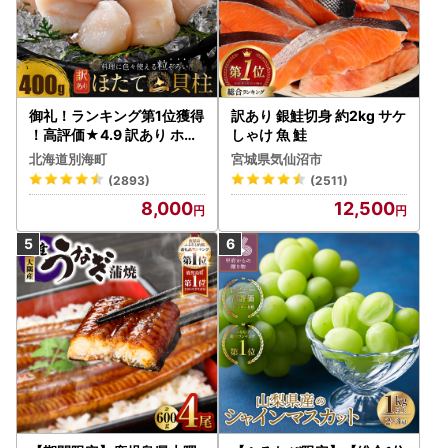
御礼！ランキング第1位獲得
訳あり 銀鮭切身 約2kg サケ
！高評価★4.9 訳あり ホタ
しゃけ 魚 鮭
テ 400g（ほたて 帆立 貝柱
北海道別海町
宮城県気仙沼市
冷凍 ）
(2893)
(2511)
8,000
12,500