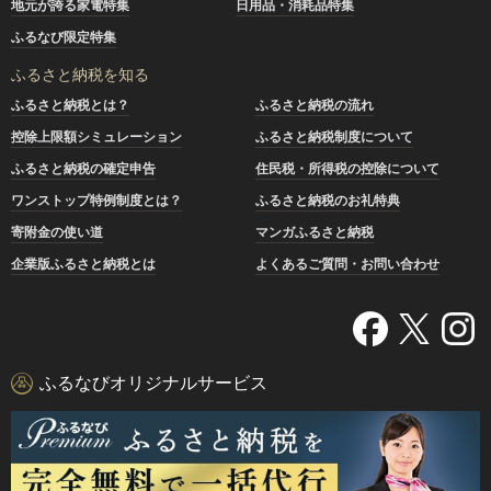
地元が誇る家電特集
日用品・消耗品特集
ふるなび限定特集
ふるさと納税を知る
ふるさと納税とは？
ふるさと納税の流れ
控除上限額シミュレーション
ふるさと納税制度について
ふるさと納税の確定申告
住民税・所得税の控除について
ワンストップ特例制度とは？
ふるさと納税のお礼特典
寄附金の使い道
マンガふるさと納税
企業版ふるさと納税とは
よくあるご質問・お問い合わせ
ふるなびオリジナルサービス