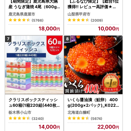
【期間限定】鹿児島県大隅
【ふるなび限定】【総合1位
産 うなぎ蒲焼 4尾（600g
獲得!! レビュー高評価★】
） KN007-004-04-cp18
〈2026年度配送分〉山梨
鹿児島県鹿屋市
山梨県甲府市
うなぎ 鰻 魚 惣菜 総菜
県産 シャインマスカット 2
(5766)
(2009)
～3房（1.0kg以上）シャイ
18,000
10,000
ン フルーツ FN-Limited-S
P
クラリスボックスティッシ
いくら醤油漬（鮭卵） 400
ュ60箱(1箱220組(440枚))
g(200g×2パック)_K022-
(5個入り×12セット)【配送
1676
栃木県小山市
北海道白糠町
不可地域：離島・沖縄県】
(3240)
(5674)
【1256759】
14,000
22,000