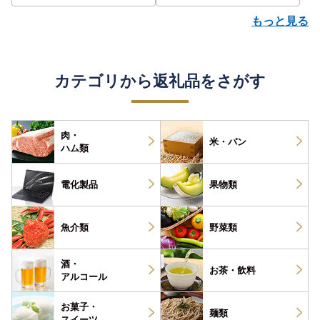
もっと見る
カテゴリから返礼品をさがす
肉・
米・パン
ハム類
電化製品
果物類
魚介類
野菜類
酒・
お茶・
飲料
アルコール
お菓子・
麺類
スイーツ