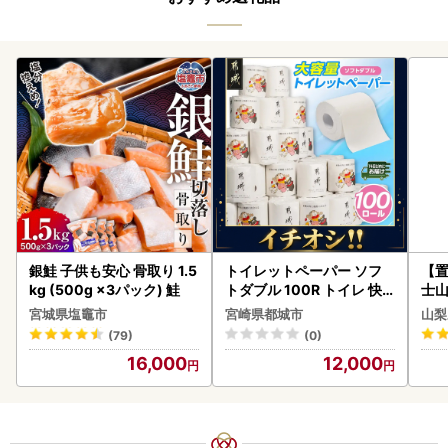
銀鮭 子供も安心 骨取り 1.5
トイレットペーパー ソフ
【置
kg (500g ×3パック) 鮭
トダブル 100R トイレ 快
士山
速〔12-I5-TP100-R〕
180
宮城県塩竈市
宮崎県都城市
山梨
(79)
(0)
16,000
12,000