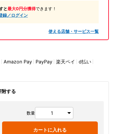
すと
最大0円分獲得
できます！
登録／ログイン
使える店舗・サービス一覧
Amazon Pay
PayPay
楽天ペイ
d払い
寄附する
数量
カートに入れる