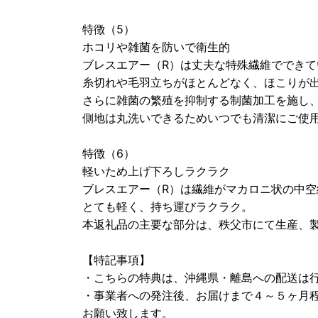
特徴（5）
ホコリや雑菌を防いで衛生的
ブレスエアー（R）は丈夫な特殊繊維でできて
糸切れや毛羽立ちがほとんどなく、ほこりが
さらに雑菌の繁殖を抑制する制菌加工を施し
側地は丸洗いできるためいつでも清潔にご使
特徴（6）
軽いため上げ下ろしラクラク
ブレスエアー（R）は繊維がマカロニ状の中空
とても軽く、持ち運びラクラク。
本返礼品の主要な部分は、秩父市にて生産、
【特記事項】
・こちらの特典は、沖縄県・離島への配送は
・事業者への発注後、お届けまで４～５ヶ月
お願い致します。