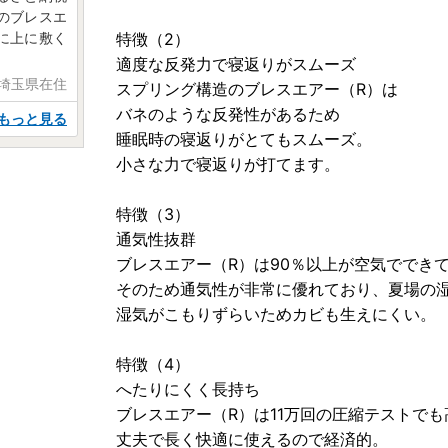
のブレスエ
に上に敷く
特徴（2）
適度な反発力で寝返りがスムーズ
 埼玉県在住
スプリング構造のブレスエアー（R）は
バネのような反発性があるため
もっと見る
睡眠時の寝返りがとてもスムーズ。
小さな力で寝返りが打てます。
特徴（3）
通気性抜群
ブレスエアー（R）は90％以上が空気ででき
そのため通気性が非常に優れており、夏場の
湿気がこもりずらいためカビも生えにくい。
特徴（4）
へたりにくく長持ち
ブレスエアー（R）は11万回の圧縮テストで
丈夫で長く快適に使えるので経済的。