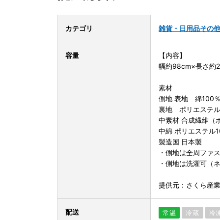
カテゴリ
雑貨・日用品
その
容量
【内容】
幅約98cm×長さ約2
素材
側地 表地 綿100
裏地 ポリエステル
中素材 合成繊維（
中綿 ポリエステル
製造国 日本製
・側地は全周ファ
・側地は洗濯可（
提供元：さくら産
配送
常温
冷蔵
冷