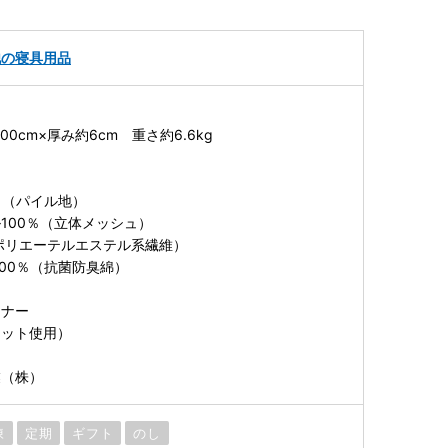
他の寝具用品
00cm×厚み約6cm 重さ約6.6kg
％（パイル地）
100％（立体メッシュ）
ポリエーテルエステル系繊維）
100％（抗菌防臭綿）
スナー
ネット使用）
業（株）
凍
定期
ギフト
のし