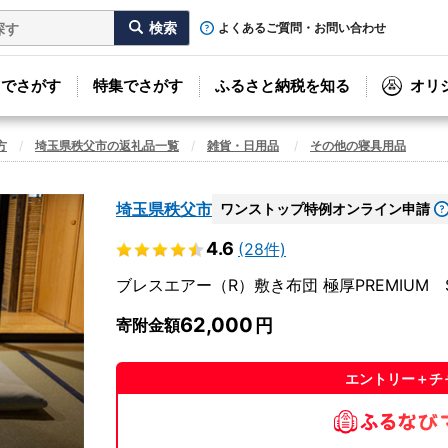
よくあるご質問・お問い合わせ
リでさがす
特集でさがす
ふるさと納税を知る
オリ
方
埼玉県秩父市の返礼品一覧
雑貨・日用品
その他の寝具用品
埼玉県秩父市
ワンストップ特例オンライン申請
4.6
(28件)
ブレスエアー（R）敷き布団 極厚PREMIUM S 
62,000
寄附金額
エントリー＋チ