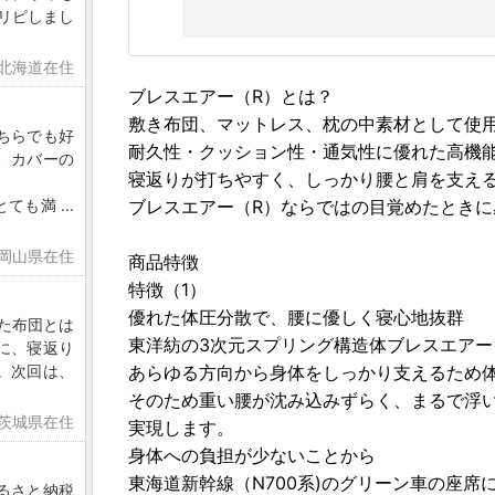
リピしまし
 北海道在住
ブレスエアー（R）とは？
敷き布団、マットレス、枕の中素材として使
ちらでも好
耐久性・クッション性・通気性に優れた高機
、カバーの
寝返りが打ちやすく、しっかり腰と肩を支え
とても満
...
ブレスエアー（R）ならではの目覚めたとき
 岡山県在住
商品特徴
特徴（1）
優れた体圧分散で、腰に優しく寝心地抜群
た布団とは
東洋紡の3次元スプリング構造体ブレスエアー
に、寝返り
。次回は、
あらゆる方向から身体をしっかり支えるため
そのため重い腰が沈み込みずらく、まるで浮
 茨城県在住
実現します。
身体への負担が少ないことから
東海道新幹線（N700系)のグリーン車の座席
るさと納税