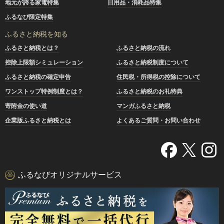
地元が誇る家電特集
日用品・消耗品特集
ふるなび限定特集
ふるさと納税を知る
ふるさと納税とは？
ふるさと納税の流れ
控除上限額シミュレーション
ふるさと納税制度について
ふるさと納税の確定申告
住民税・所得税の控除について
ワンストップ特例制度とは？
ふるさと納税のお礼特典
寄附金の使い道
マンガふるさと納税
企業版ふるさと納税とは
よくあるご質問・お問い合わせ
ふるなびオリジナルサービス