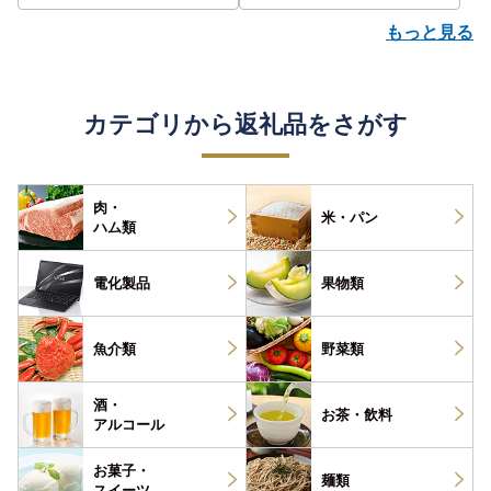
もっと見る
カテゴリから返礼品をさがす
肉・
米・パン
ハム類
電化製品
果物類
魚介類
野菜類
酒・
お茶・
飲料
アルコール
お菓子・
麺類
スイーツ