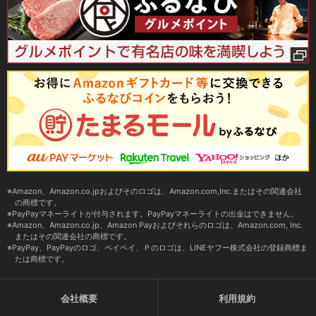
Amazon、Amazon.co.jpおよびそのロゴは、Amazon.com,Inc.またはその関連会社
の商標です。
PayPayマネーライトが付与されます。PayPayマネーライトの出金はできません。
Amazon、Amazon.co.jp、Amazon Payおよびそれらのロゴは、Amazon.com, Inc.
またはその関連会社の商標です。
PayPay、PayPayのロゴ、ペイペイ、Ｐのロゴは、LINEヤフー株式会社の登録商標ま
たは商標です。
会社概要
利用規約