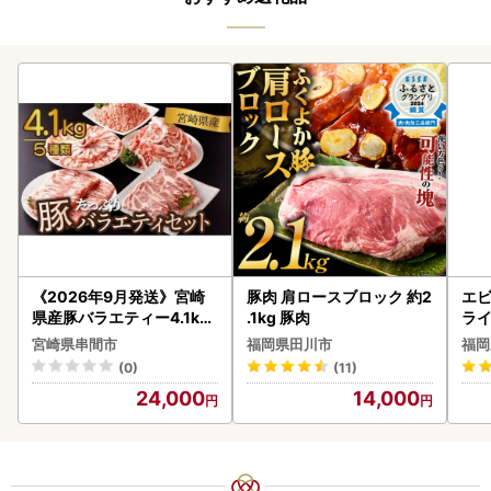
《2026年9月発送》宮崎
豚肉 肩ロースブロック 約2
エビ
県産豚バラエティー4.1kg
.1kg 豚肉
ラ
セット_K033-057-2609
宮崎県串間市
福岡県田川市
福岡
(0)
(11)
24,000
14,000