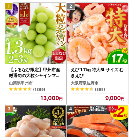
【ふるなび限定】甲州市産
えび 1.7kg 特大5Lサイズ む
厳選旬の大粒シャインマス
きえび
カット 約1.3kg 2～3房【2
山梨県甲州市
大阪府泉佐野市
026年発送】（MG）B12-
(1369)
(395)
472 FN-Limited-VO シャ
13,000
9,000
インマスカット フルーツ