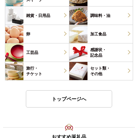
雑貨・
日用品
調味料・
油
卵
加工食品
感謝状・
工芸品
記念品
旅行・
セット類・
チケット
その他
トップページへ
おすすめ返礼品