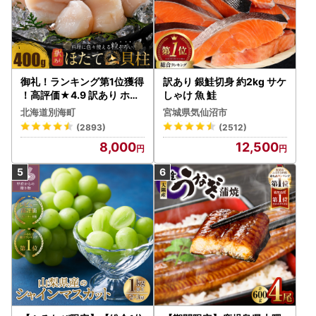
御礼！ランキング第1位獲得
訳あり 銀鮭切身 約2kg サケ
！高評価★4.9 訳あり ホタ
しゃけ 魚 鮭
テ 400g（ほたて 帆立 貝柱
北海道別海町
宮城県気仙沼市
冷凍 ）
(2893)
(2512)
8,000
12,500