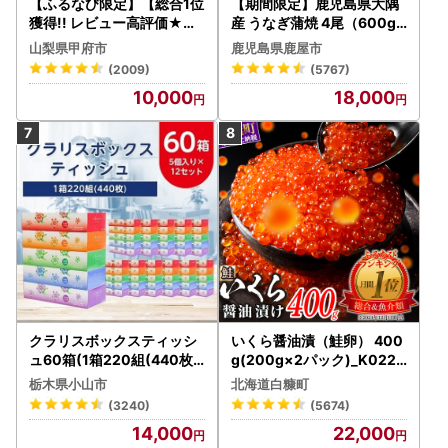
【ふるなび限定】【総合1位
【期間限定】鹿児島県大隅
獲得!! レビュー高評価★】
産 うなぎ蒲焼 4尾（600g
〈2026年度配送分〉山梨
） KN007-004-04-cp18
山梨県甲府市
鹿児島県鹿屋市
県産 シャインマスカット 2
うなぎ 鰻 魚 惣菜 総菜
(2009)
(5767)
～3房（1.0kg以上）シャイ
10,000
18,000
ン フルーツ FN-Limited-S
P
クラリスボックスティッシ
いくら醤油漬（鮭卵） 400
ュ60箱(1箱220組(440枚))
g(200g×2パック)_K022-
(5個入り×12セット)【配送
1676
栃木県小山市
北海道白糠町
不可地域：離島・沖縄県】
(3240)
(5674)
【1256759】
14,000
22,000