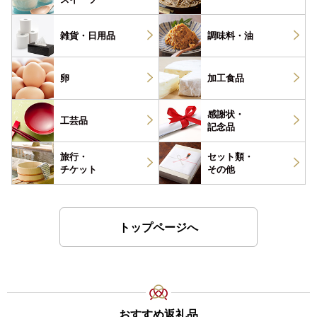
雑貨・
日用品
調味料・
油
卵
加工食品
感謝状・
工芸品
記念品
旅行・
セット類・
チケット
その他
トップページへ
おすすめ返礼品