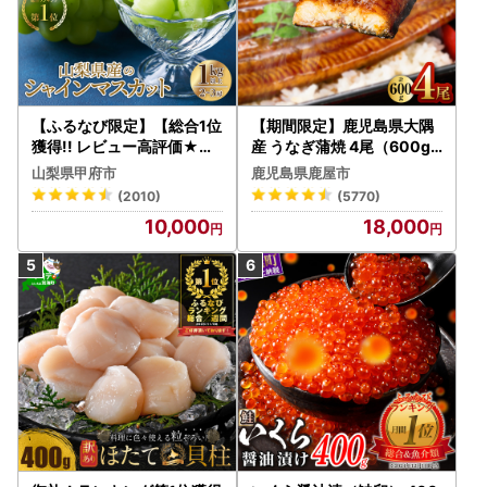
【ふるなび限定】【総合1位
【期間限定】鹿児島県大隅
獲得!! レビュー高評価★】
産 うなぎ蒲焼 4尾（600g
〈2026年度配送分〉山梨
） KN007-004-04-cp18
山梨県甲府市
鹿児島県鹿屋市
県産 シャインマスカット 2
うなぎ 鰻 魚 惣菜 総菜
(2010)
(5770)
～3房（1.0kg以上）シャイ
10,000
18,000
ン フルーツ FN-Limited-S
P