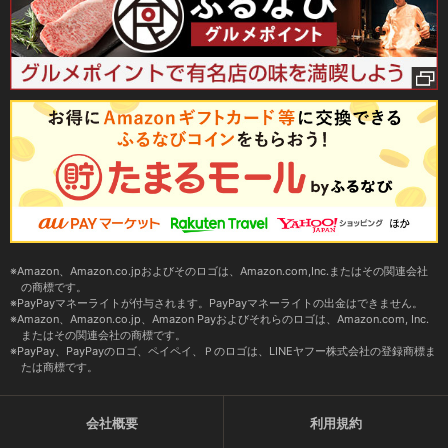
Amazon、Amazon.co.jpおよびそのロゴは、Amazon.com,Inc.またはその関連会社
の商標です。
PayPayマネーライトが付与されます。PayPayマネーライトの出金はできません。
Amazon、Amazon.co.jp、Amazon Payおよびそれらのロゴは、Amazon.com, Inc.
またはその関連会社の商標です。
PayPay、PayPayのロゴ、ペイペイ、Ｐのロゴは、LINEヤフー株式会社の登録商標ま
たは商標です。
会社概要
利用規約