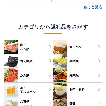
評価 ランキング おすすめ |
もっと見る
カテゴリから返礼品をさがす
肉・
米・パン
ハム類
電化製品
果物類
魚介類
野菜類
酒・
お茶・
飲料
アルコール
お菓子・
麺類
スイーツ