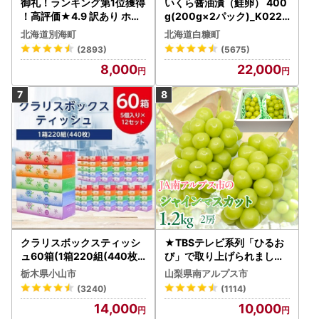
御礼！ランキング第1位獲得
いくら醤油漬（鮭卵） 400
！高評価★4.9 訳あり ホタ
g(200g×2パック)_K022-
テ 400g（ほたて 帆立 貝柱
1676
北海道別海町
北海道白糠町
冷凍 ）
(2893)
(5675)
8,000
22,000
クラリスボックスティッシ
★TBSテレビ系列「ひるお
ュ60箱(1箱220組(440枚))
び」で取り上げられました
(5個入り×12セット)【配送
！★＜2026年発送先行予
栃木県小山市
山梨県南アルプス市
不可地域：離島・沖縄県】
約＞絶品！南アルプス市産
(3240)
(1114)
【1256759】
シャインマスカット1.2kg A
14,000
10,000
LPAA003 | 人気 山梨産 高