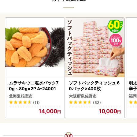
ムラサキウニ塩水パック7
ソフトパックティッシュ 6
明太
0g～80g×2P A-24001
0パック×400枚
辛
北海道根室市
大阪府泉佐野市
福岡
(11)
(52)
14,000
10,000