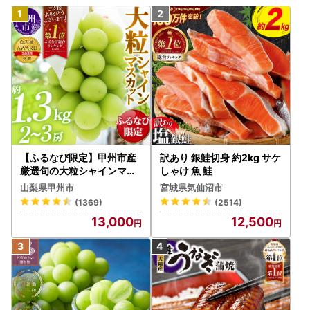
【ふるなび限定】甲州市産
訳あり 銀鮭切身 約2kg サケ
厳選旬の大粒シャインマス
しゃけ 魚 鮭
カット 約1.3kg 2～3房【2
山梨県甲州市
宮城県気仙沼市
026年発送】（MG）B12-
(1369)
(2514)
472 FN-Limited-VO シャ
13,000
12,500
インマスカット フルーツ