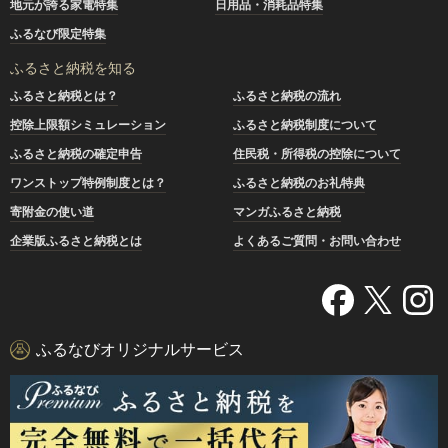
地元が誇る家電特集
日用品・消耗品特集
ふるなび限定特集
ふるさと納税を知る
ふるさと納税とは？
ふるさと納税の流れ
控除上限額シミュレーション
ふるさと納税制度について
ふるさと納税の確定申告
住民税・所得税の控除について
ワンストップ特例制度とは？
ふるさと納税のお礼特典
寄附金の使い道
マンガふるさと納税
企業版ふるさと納税とは
よくあるご質問・お問い合わせ
ふるなびオリジナルサービス