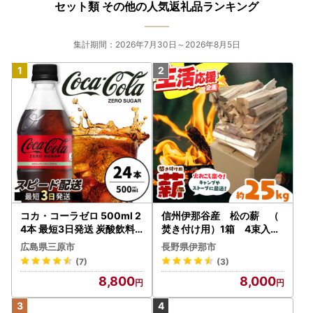
セット類 その他の人気返礼品ランキング
集計期間：2026年7月30日～2026年8月5日
コカ・コーラゼロ 500ml 2
信州伊那谷産 松の薪 （
4本 最短3日発送 炭酸飲料
焚き付け用）1箱 4束入り
ペットボトル 糖質ゼロ コー
２５ｋｇ相当｜薪 25kg
広島県三原市
長野県伊那市
ク コーラ 飲料 ソフトドリ
松の薪 長野県 伊那市 キャ
(7)
(3)
ンク 広島県 三原市 014070
ンプ BBQ アウトドア【008
8,800
8,000
-17】