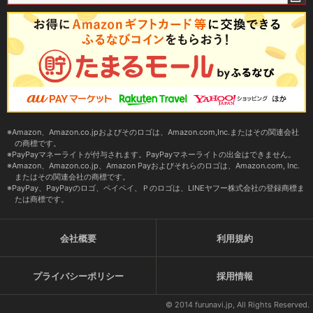
Amazon、Amazon.co.jpおよびそのロゴは、Amazon.com,Inc.またはその関連会社
の商標です。
PayPayマネーライトが付与されます。PayPayマネーライトの出金はできません。
Amazon、Amazon.co.jp、Amazon Payおよびそれらのロゴは、Amazon.com, Inc.
またはその関連会社の商標です。
PayPay、PayPayのロゴ、ペイペイ、Ｐのロゴは、LINEヤフー株式会社の登録商標ま
たは商標です。
会社概要
利用規約
プライバシーポリシー
採用情報
© 2014 furunavi.jp, All Rights Reserved.