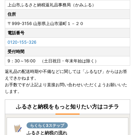
上山市ふるさと納税返礼品事務局（かみふる）
■ワンストップ特例申請書の提出先
住所
〒999-3590
〒999-3156
山形県上山市湯町１－２０
山形県西村山郡河北町谷地字砂田143-1
上山市ふるさと納税ワンストップ受付センター 宛
電話番号
0120-155-326
■ワンストップ特例申請に関するお問合せ
受付時間
上山市役所 市政戦略課 シティプロモーション推進係
〒999-3192 山形県上山市河崎一丁目1番10号
9：30～16:00 （土日祝日・年末年始は除く）
TEL：023-672-1111（内線108） 平日8：30～17：15
返礼品の配送時期や不備などに関しては「ふるなび」からはお答
FAX：023-672-1112
えできかねます。
＜メールでのお問合せ＞
お手数ですが上記より直接お問い合わせいただくようお願いいた
furusato@city.kaminoyama.yamagata.jp
します。
※メールでの申請書の処理状況に関するお問い合わせにつき
ましては、受領メールの送信をもって返信にかえさせていた
ふるさと納税をもっと知りたい方はコチラ
だきます。予めご了承ください。
【各種お問合せ先】
らくらく3ステップ
■お申し込み後の内容変更・寄附金受領証明書・ワンストッ
ふるさと納税の流れ