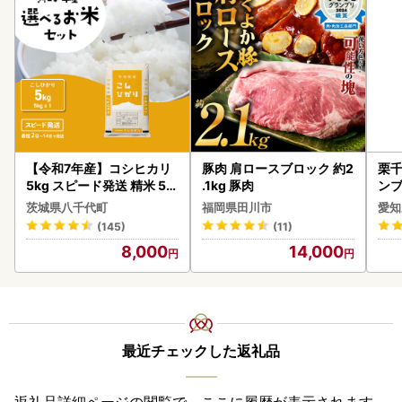
【令和7年産】コシヒカリ
豚肉 肩ロースブロック 約2
栗千
5kg スピード発送 精米 5k
.1kg 豚肉
ンブ
g x 1袋 白米 茨城県 八千代
デザ
茨城県八千代町
福岡県田川市
愛知
町
(145)
(11)
8,000
14,000
最近チェックした返礼品