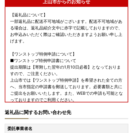
上山市からのお知らせ
【返礼品について】
一部返礼品に配送不可地域がございます。配送不可地域があ
る場合は、返礼品紹介文中に赤字で記載しておりますので、
お申込みいただく際はご確認いただきますようお願い申し上
げます。
【ワンストップ特例申請について】
■ワンストップ特例申請書について
提出期限は【寄附した翌年の1月10日必着】となっておりま
すので、ご注意ください。
上山市では【ワンストップ特例申請】を希望された全ての方
へ、当市指定の申請書を郵送しております。必要書類と共に
ご提出をお願いいたします。また、WEBでの申請も可能とな
っておりますのでご利用ください。
※当市より書類発行前に申請が受理された方には、書類が郵
返礼品に関するお問い合わせ先
送されない場合がございますので、あらかじめご了承くださ
いますようお願い申し上げます。
切手不要の返信用封筒なども同封いたしますので、ぜひご利
委託事業者名
用いただけますと幸いに存じます。