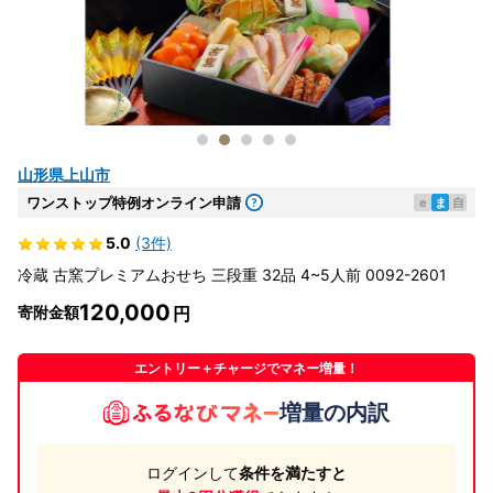
山形県上山市
ワンストップ特例オンライン申請
e
ま
自
5.0
(3件)
冷蔵 古窯プレミアムおせち 三段重 32品 4~5人前 0092-2601
120,000
寄附金額
エントリー＋チャージでマネー増量！
増量の内訳
ログインして
条件を満たすと