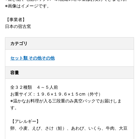
※画像はイメージです。
【事業者】
日本の宿古窯
カテゴリ
セット類 その他
その他
容量
全３２種類 ４～５人前
お重サイズ：１９.６×１９.６×１５cm（外寸）
※温かなお料理が入る三段重のみ真空パックでお届けしま
す。
【アレルギー】
卵、小麦、えび、さけ（鮭）、あわび、いくら、牛肉、大豆