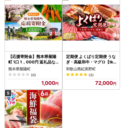
【応援寄附金】熊本県菊陽
定期便 よくばり定期便 うな
町 1口 1，000円 返礼品な
ぎ ･ 高級和牛 ･ マグロ【tkb
しのご寄附 【菊陽町】[B
104】
熊本県菊陽町
和歌山県紀美野町
HZZ001]
(0)
(3)
1,000
72,000