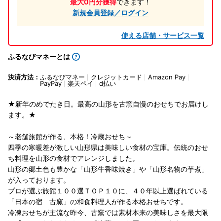
最大0円分獲得
できます！
新規会員登録／ログイン
使える店舗・サービス一覧
ふるなびマネーとは
決済方法：
ふるなびマネー
クレジットカード
Amazon Pay
PayPay
楽天ペイ
d払い
★新年のめでたき日。最高の山形を古窯自慢のおせちでお届けし
ます。★
～老舗旅館が作る、本格！冷蔵おせち～
四季の寒暖差が激しい山形県は美味しい食材の宝庫。伝統のおせ
ち料理を山形の食材でアレンジしました。
山形の郷土色も豊かな「山形牛香味焼き」や「山形名物の芋煮」
が入っております。
プロが選ぶ旅館１００選ＴＯＰ１０に、４０年以上選ばれている
「日本の宿 古窯」の和食料理人が作る本格おせちです。
冷凍おせちが主流な昨今、古窯では素材本来の美味しさを最大限