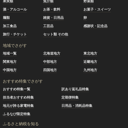
果実類
魚介類
野菜類
酒・アルコール
お茶・飲料
お菓子・スイーツ
麺類
雑貨・日用品
卵
加工食品
工芸品
感謝状・記念品
旅行・チケット
セット類 その他
地域でさがす
地域一覧
北海道地方
東北地方
関東地方
中部地方
近畿地方
中国地方
四国地方
九州地方
おすすめ特集でさがす
おすすめ特集一覧
訳あり返礼品特集
担当者おすすめ特集
定期便特集
地元が誇る家電特集
日用品・消耗品特集
ふるなび限定特集
ふるさと納税を知る