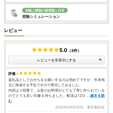
プ特例申請に関するお問い合わせ
上山市役所 市政戦略課 シティプロモーション推進係
控除上限額の限度額と目安
〒999-3192 山形県上山市河崎一丁目1番10号
控除シミュレーション
TEL：023-672-1111（内線108） 平日8：30～17：15
FAX：023-672-1112
レビュー
＜メールでのお問合せ＞
furusato@city.kaminoyama.yamagata.jp
■お礼の品発送に関するお問合せ
5.0
（3件）
上山市ふるさと納税返礼品事務局（かみふる）
TEL：0120-155-326
レビューを非表示にする
受付時間 9：30～16：00 （土日祝日・年末年始除く）
＜メールでのお問合せ＞
info.kamifull@kaminoyama-spa.com
返礼品としておせちをお願いするのは初めてですが、年末地
元に帰省する予定ですので寄付してみました。
内容は３段重で、山形のお料理がとても丁寧に作られている
のでとても良い印象を持ちました。配送は12/3
...
続きを読
む
2025年09月30日 東京都在住