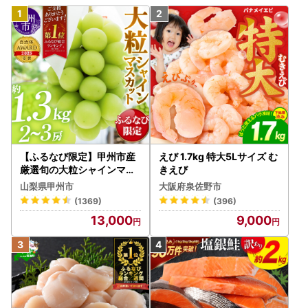
【ふるなび限定】甲州市産
えび 1.7kg 特大5Lサイズ む
厳選旬の大粒シャインマス
きえび
カット 約1.3kg 2～3房【2
山梨県甲州市
大阪府泉佐野市
026年発送】（MG）B12-
(1369)
(396)
472 FN-Limited-VO シャ
13,000
9,000
インマスカット フルーツ