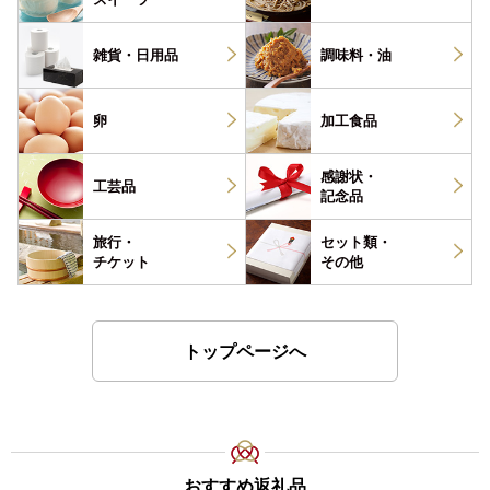
雑貨・
日用品
調味料・
油
卵
加工食品
感謝状・
工芸品
記念品
旅行・
セット類・
チケット
その他
トップページへ
おすすめ返礼品