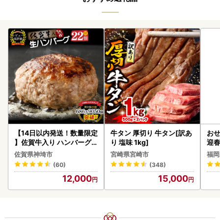
【14日以内発送！数量限定
牛タン 厚切り 牛タン[訳あ
おせ
】佐賀牛入り ハンバーグ 2
り 塩味 1kg]
迎
2個 2.6kg(120g×22個)(H
佐賀県神埼市
宮崎県宮崎市
福岡
083106)
(60)
(348)
12,000
15,000