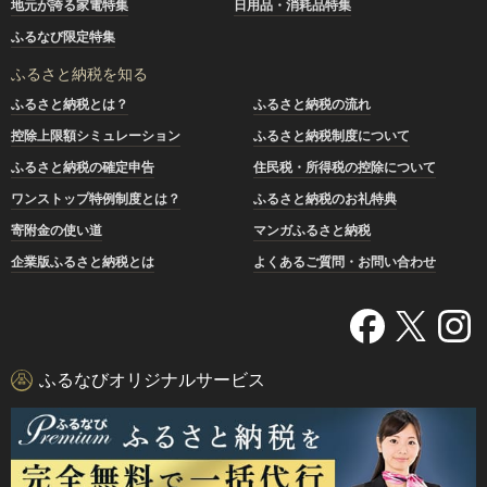
地元が誇る家電特集
日用品・消耗品特集
ふるなび限定特集
ふるさと納税を知る
ふるさと納税とは？
ふるさと納税の流れ
控除上限額シミュレーション
ふるさと納税制度について
ふるさと納税の確定申告
住民税・所得税の控除について
ワンストップ特例制度とは？
ふるさと納税のお礼特典
寄附金の使い道
マンガふるさと納税
企業版ふるさと納税とは
よくあるご質問・お問い合わせ
ふるなびオリジナルサービス