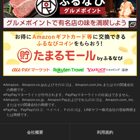
Amazon、Amazon.co.jpおよびそのロゴは、Amazon.com,Inc.またはその関連会社
の商標です。
PayPayマネーライトが付与されます。PayPayマネーライトの出金はできません。
Amazon、Amazon.co.jp、Amazon Payおよびそれらのロゴは、Amazon.com, Inc.
またはその関連会社の商標です。
PayPay、PayPayのロゴ、ペイペイ、Ｐのロゴは、LINEヤフー株式会社の登録商標ま
たは商標です。
会社概要
利用規約