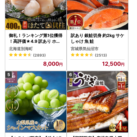
御礼！ランキング第1位獲得
訳あり 銀鮭切身 約2kg サケ
！高評価★4.9 訳あり ホタ
しゃけ 魚 鮭
テ 400g（ほたて 帆立 貝柱
北海道別海町
宮城県気仙沼市
冷凍 ）
(2893)
(2513)
8,000
12,500