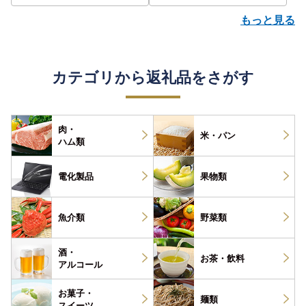
もっと見る
カテゴリから返礼品をさがす
肉・
米・パン
ハム類
電化製品
果物類
魚介類
野菜類
酒・
お茶・
飲料
アルコール
お菓子・
麺類
スイーツ