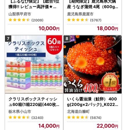
【ふるなび限定】【総合1位
【期間限定】鹿児島県大隅
獲得!! レビュー高評価★】
産 うなぎ蒲焼 4尾（600g
〈2026年度配送分〉山梨
） KN007-004-04-cp18
山梨県甲府市
鹿児島県鹿屋市
県産 シャインマスカット 2
うなぎ 鰻 魚 惣菜 総菜
(2009)
(5767)
～3房（1.0kg以上）シャイ
10,000
18,000
ン フルーツ FN-Limited-S
P
クラリスボックスティッシ
いくら醤油漬（鮭卵） 400
ュ60箱(1箱220組(440枚))
g(200g×2パック)_K022-
(5個入り×12セット)【配送
1676
栃木県小山市
北海道白糠町
不可地域：離島・沖縄県】
(3240)
(5674)
【1256759】
14,000
22,000