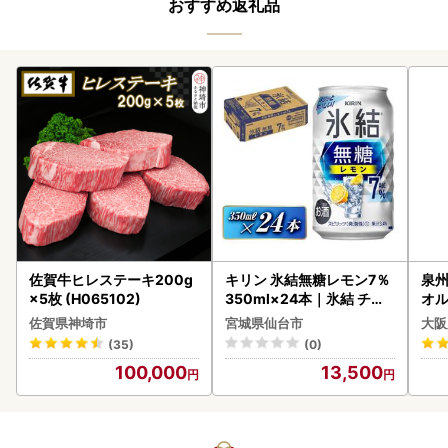
おすすめ返礼品
佐賀牛ヒレステーキ200g
キリン 氷結無糖レモン7％
泉州
×5枚 (H065102)
350ml×24本｜氷結 チュ
オル
ーハイ 仙台市
佐賀県神埼市
宮城県仙台市
大阪
(35)
(0)
100,000
13,500