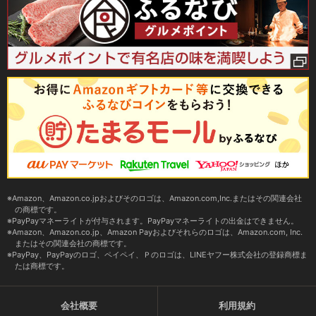
Amazon、Amazon.co.jpおよびそのロゴは、Amazon.com,Inc.またはその関連会社
の商標です。
PayPayマネーライトが付与されます。PayPayマネーライトの出金はできません。
Amazon、Amazon.co.jp、Amazon Payおよびそれらのロゴは、Amazon.com, Inc.
またはその関連会社の商標です。
PayPay、PayPayのロゴ、ペイペイ、Ｐのロゴは、LINEヤフー株式会社の登録商標ま
たは商標です。
会社概要
利用規約