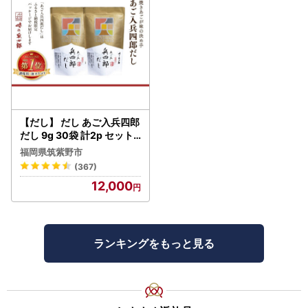
【だし】 だし あご入兵四郎
だし 9g 30袋 計2p セット
21760217
福岡県筑紫野市
(367)
12,000
ランキングをもっと見る