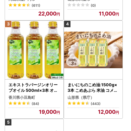
(611)
(0)
22,000
11,000
エキストラバージンオリー
まいにちのこめ油 1500g×
ブオイル 500ml×3本 オリ
3本 こめあぶら 米油 コメ油
ーブオイル 食用油
揚げ物 炒め物 サラダ 山形
香川県小豆島町
山形県（県庁）
県 食用油 食用オイル 調理
(84)
(443)
油 油 食品 山形県 F2Y-173
19,000
12,000
0