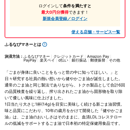
ログインして
条件を満たすと
最大0円分獲得
できます！
新規会員登録／ログイン
使える店舗・サービス一覧
ふるなびマネーとは
決済方法：
ふるなびマネー
クレジットカード
Amazon Pay
PayPay
楽天ペイ
d払い
銀行振込
郵便振替
その他
「ごまが身体に良いことをもっと世の中に知ってほしい。」と
日々研究する社員の熱い想いから健やかごま油が誕生しました。
通常のごま油と同じ製法でありながら、トクホ製品として合計6回
の品質検査を繰り返し、搾り出されたごま油から固形物を取り除
いて優しい風味に仕上げました。
1日当たり大さじ1杯(14g)を目安に美味しく続ける新ごま油習慣。
味と品質にこだわり、10年の歳月をかけて開発した『健やかごま
油』は、ごま油のおいしさはそのままに、血清LDLコレステロー
ルの低減をサポートするごま油で日本初の特定保健用食品です。