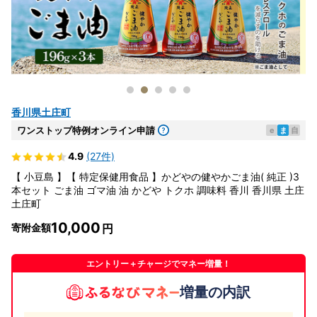
香川県土庄町
ワンストップ特例オンライン申請
e
ま
自
4.9
(27件)
【 小豆島 】【 特定保健用食品 】かどやの健やかごま油( 純正 )3
本セット ごま油 ゴマ油 油 かどや トクホ 調味料 香川 香川県 土庄
土庄町
10,000
寄附金額
エントリー＋チャージでマネー増量！
増量の内訳