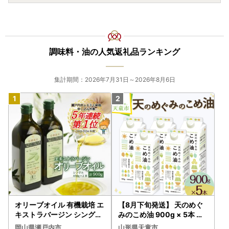
調味料・油の人気返礼品ランキング
集計期間：2026年7月31日～2026年8月6日
オリーブオイル 有機栽培 エ
【8月下旬発送】 天のめぐ
キストラバージン シングル
みのこめ油 900g × 5本 米
2本 オリーブオイル
油
岡山県瀬戸内市
山形県天童市