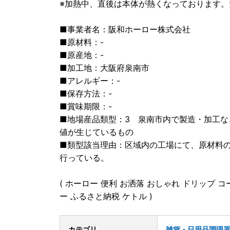
※加熱中、直後は本体が熱くなっております
■事業者名：阪和ホーロー株式会社
■原材料：-
■原産地：-
■加工地：大阪府泉南市
■アレルギー：-
■保存方法：-
■賞味期限：-
■地場産品類型：3 泉南市内で製造・加工
値が生じているもの
■類型該当理由：区域内の工場にて、原材料
行っている。
( ホーロー 便利 お洒落 おしゃれ ドリップ 
ー ふるさと納税 ケトル )
カテゴリ
雑貨・日用品
調理