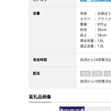
容量
本体 ：全面ほう
カラー ：ブラッ
重量 ：810ｇ
外径 ：26cm
高さ ：18cm
満水容量：1.8L
適正容量：1.3L
発送時期
決済から14営業日
配送
常温
冷蔵
冷
決済から14営業日
返礼品画像