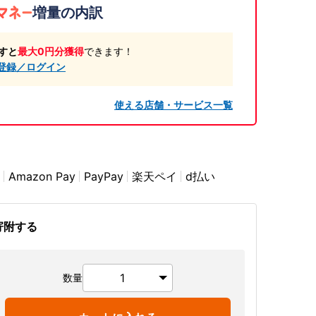
増量の内訳
すと
最大0円分獲得
できます！
登録／ログイン
使える店舗・サービス一覧
Amazon Pay
PayPay
楽天ペイ
d払い
寄附する
数量