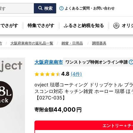
よくあるご質問・お問い合わせ
リでさがす
特集でさがす
ふるさと納税を知る
オリ
方
大阪府泉南市の返礼品一覧
雑貨・日用品
調理器具
大阪府泉南市
ワンストップ特例オンライン申請
4.8
(4件)
ovject 琺瑯コーティング ドリップケトル ブ
スコンロ対応 キッチン雑貨 ホーロー 琺瑯 ほう
【027C-035】
44,000
寄附金額
エントリー＋チ