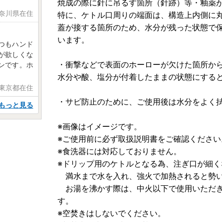
焼成の際に針に吊るす箇所（針跡）等・釉薬
神奈川県在住
特に、ケトル口周りの端面は、構造上内側に
蓋が接する箇所のため、水分が残った状態で
います。
つもハンド
が欲しくな
・衝撃などで表面のホーローが欠けた箇所か
ンです。ホ
水分や酸、塩分が付着したままの状態にする
 東京都在住
・サビ防止のために、ご使用後は水分をよく
もっと見る
※画像はイメージです。
※ご使用前に必ず取扱説明書をご確認ください
※食洗器には対応しておりません。
※ドリップ用のケトルとなる為、注ぎ口が細く
満水まで水を入れ、強火で加熱されると勢い
お湯を沸かす際は、中火以下で使用いただき
す。
※空焚きはしないでください。