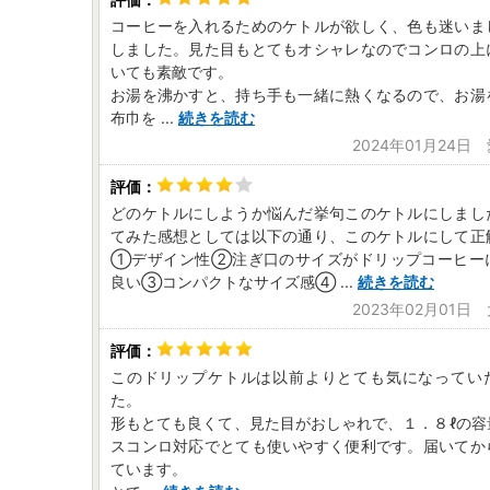
コーヒーを入れるためのケトルが欲しく、色も迷いま
しました。見た目もとてもオシャレなのでコンロの上
いても素敵です。
お湯を沸かすと、持ち手も一緒に熱くなるので、お湯
布巾を
...
続きを読む
2024年01月24日
どのケトルにしようか悩んだ挙句このケトルにしまし
てみた感想としては以下の通り、このケトルにして正
①デザイン性②注ぎ口のサイズがドリップコーヒー
良い③コンパクトなサイズ感④
...
続きを読む
2023年02月01日
このドリップケトルは以前よりとても気になってい
た。
形もとても良くて、見た目がおしゃれで、１．８ℓの容
スコンロ対応でとても使いやすく便利です。届いてか
ています。