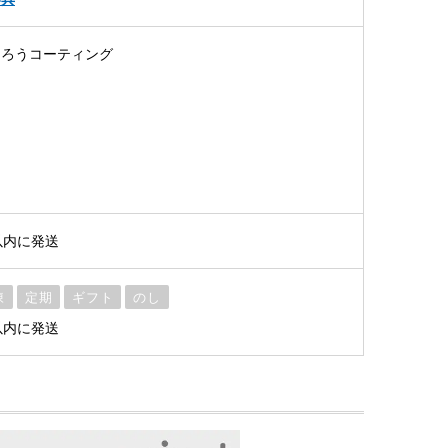
ろうコーティング
ク
以内に発送
凍
定期
ギフト
のし
以内に発送