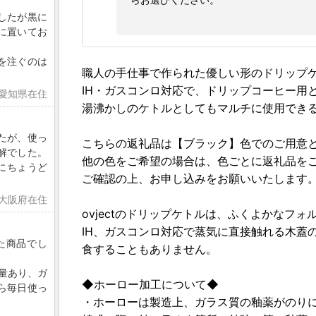
したが黒に
に置いてお
を注ぐのは
職人の手仕事で作られた優しい形のドリップ
IH・ガスコンロ対応で、ドリップコーヒー用
 愛知県在住
湯沸かしのケトルとしてもマルチに使用でき
たが、使っ
こちらの返礼品は【ブラック】色でのご用意
解でした。
他の色をご希望の場合は、色ごとに返礼品を
にちょうど
ご確認の上、お申し込みをお願いいたします
 大阪府在住
ovjectのドリップケトルは、ふくよかなフ
IH、ガスコンロ対応で蒸気に直接触れる木蓋
た商品でし
食することもありません。
量あり、ガ
◆ホーロー加工について◆
ら毎日使っ
・ホーローは製造上、ガラス質の釉薬がのり