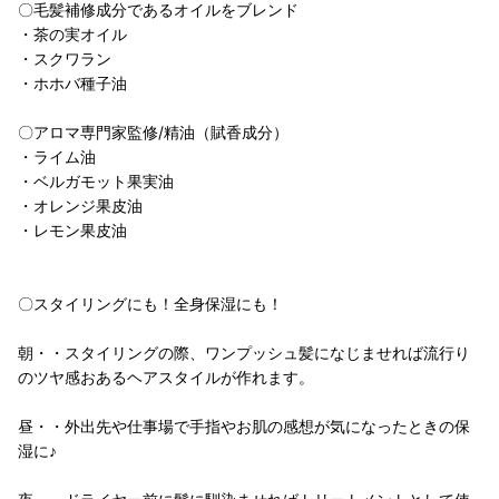
〇毛髪補修成分であるオイルをブレンド
・茶の実オイル
・スクワラン
・ホホバ種子油
〇アロマ専門家監修/精油（賦香成分）
・ライム油
・ベルガモット果実油
・オレンジ果皮油
・レモン果皮油
〇スタイリングにも！全身保湿にも！
朝・・スタイリングの際、ワンプッシュ髪になじませれば流行り
のツヤ感おあるヘアスタイルが作れます。
昼・・外出先や仕事場で手指やお肌の感想が気になったときの保
湿に♪