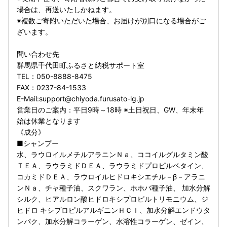
場合は、再送いたしかねます。
※複数ご寄附いただいた場合、お届けが別口になる場合がご
ざいます。
問い合わせ先
群馬県千代田町ふるさと納税サポート室
TEL：050-8888-8475
FAX：0237-84-1533
E-Mail:support@chiyoda.furusato-lg.jp
営業日のご案内：平日9時～18時 ※土日祝日、GW、年末年
始は休業となります
《成分》
■シャンプー
水、ラウロイルメチルアラニンＮａ、ココイルグルタミン酸
ＴＥＡ、ラウラミドＤＥＡ、ラウラミドプロピルベタイン、
コカミドＤＥＡ、ラウロイルヒドロキシエチル－β－アラニ
ンＮａ、チャ種子油、スクワラン、ホホバ種子油、 加水分解
シルク、ヒアルロン酸ヒドロキシプロピルトリモニウム、ジ
ヒドロ キシプロピルアルギニンＨＣｌ、加水分解エンドウタ
ンパク、加水分解コラーゲン、水溶性コラーゲン、ゼイン、