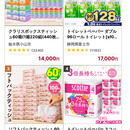
クラリスボックスティッシ
トイレットペーパー ダブル
ュ60箱(1箱220組(440枚))
96ロール トイレット[sf00
(5個入り×12セット)【配送
1-012]
栃木県小山市
静岡県富士市
不可地域：離島・沖縄県】
(3240)
(1192)
【1256759】
14,000
17,000
ソフトパックティッシュ 60
トイレットペーパー スコッ