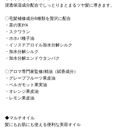
浸透保湿成分配合でしっとりまとまるツヤ髪に導きます。
〇毛髪補修成分6種類を贅沢に配合
・茶の実ｵｲﾙ
・スクワラン
・ホホバ種子油
・イソステアロイル加水分解シルク
・加水分解シルク
・加水分解エンドウタンパク
〇アロマ専門家監修/精油（賦香成分）
・グレープフルーツ果皮油
・ベルガモット果実油
・オレンジ果皮油
・レモン果皮油
◆マルチオイル
髪にもお肌にも使える便利な美容オイル