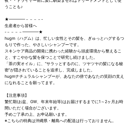
夜・・ドライヤー前に髪に馴染ませればトリートメントとして使
うことも♪
★━━━━－－－－-
生産者から皆様へ
-－－－－━━━━★
hugm（ハグム）は、忙しい女性とその髪を、ぎゅっとハグするつ
もりで作った、やさしいシャンプーです。
スキンケア商品の開発に携わった経験から頭皮環境から整えるこ
と、すこやかな髪を保つことで研究し続けました。
「茶の実オイル」に、“サラッとするのに、ツヤツヤの髪になる秘
密”が隠されていることを追求し、完成しました。
hugmナチュラルシャンプーが、あなたの傍であなたの笑顔の支え
になれることを願ってます。
【注意事項】
繁忙期(お盆、GW、年末年始等)はお届けするまでに1～2ヶ月お時
間いただく場合がございます。
予めご了承の上、お申込願います。
※こちらの特典は沖縄県・離島への配送は行っておりません。