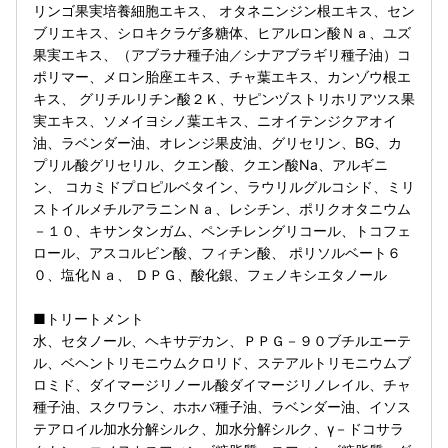
リンゴ果実培養細胞エキス、 オタネニンジン根エキス、セン
ブリエキス、シロキクラゲ多糖体、ヒアルロン酸Ｎａ、ユズ
果実エキス、（アブラナ種子油／シナアブラギリ種子油）コ
ポリマー、メロン胎座エキス、チャ葉エキス、カンゾウ根エ
キス、 グリチルリチン酸２Ｋ、サピンヅストリホリアツス果
実エキス、ソメイヨシノ葉エキス、ニオイテンジクアオイ
油、ラベンダー油、オレンジ果皮油、グリセリン、BG、カ
プリル酸グリセリル、クエン酸、クエン酸Na、アルギニ
ン、 コカミドプロピルベタイン、ラウリルグルコシド、ミリ
ストイルメチルアラニンＮａ、レシチン、ポリクオタニウム
－１０、キサンタンガム、ペンチレングリコール、トコフェ
ロール、アスコルビン酸、フィチン酸、 ポリソルベート６
０、塩化Ｎａ、 ＤＰＧ、酸化銀、フェノキシエタノール
■トリートメント
水、セタノール、ヘキサデカン、ＰＰＧ－９０ブチルエーテ
ル、ベヘントリモニウムクロリド、ステアルトリモニウムブ
ロミド、ダイマージリノール酸ダイマージリノレイル、チャ
種子油、スクワラン、ホホバ種子油、ラベンダー油、イソス
テアロイル加水分解シルク、加水分解シルク、γ－ドコサラ