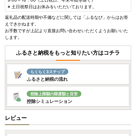
■ヤマト運輸(株)の荷物転送サービス有料化のお知らせ
※ 土日祝祭日はお休みをいただいております。
・引越し等により転送となり生じた配送料は、転送先の受取
返礼品の配送時期や不備などに関しては「ふるなび」からはお答
人様のご負担となります。（転送料は配送業者へご確認くだ
えできかねます。
さい）※贈答用としてお送りする場合も同様となります
お手数ですが上記より直接お問い合わせいただくようお願いいた
します。
ふるさと納税をもっと知りたい方はコチラ
らくらく3ステップ
ふるさと納税の流れ
控除上限額の限度額と目安
控除シミュレーション
レビュー