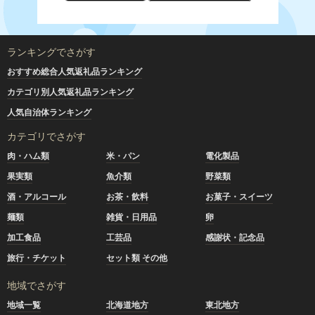
ランキングでさがす
おすすめ総合人気返礼品ランキング
カテゴリ別人気返礼品ランキング
人気自治体ランキング
カテゴリでさがす
肉・ハム類
米・パン
電化製品
果実類
魚介類
野菜類
酒・アルコール
お茶・飲料
お菓子・スイーツ
麺類
雑貨・日用品
卵
加工食品
工芸品
感謝状・記念品
旅行・チケット
セット類 その他
地域でさがす
地域一覧
北海道地方
東北地方