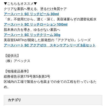
▼こちらもオススメ▼
クリアな素肌へ整える、塗るだけ角質ケア
アースハート SC リッチピール 30ml
「水」不使用だから、濃く・深く。美容液要らずの濃密化粧水
アースハート SC リッチローション 100ml
肌本来の力を導き、ゆるがない素肌へ
アースハート SC リッチクリーム 30g
美容室EARTHが開発した新発想の『アクアゼロ』シリーズ
アースハート SC アクアゼロ スキンケアシリーズ 3点セット
【提供元】
（株）アペックス
【地場産品基準】
総務省告示第179号第5条第3号
区域内の工場で製造から包装までの全ての工程を行っているた
め。
カテゴリ