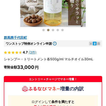
群馬県千代田町
ワンストップ特例オンライン申請
e
ま
自
4.7
(3件)
シャンプー・トリートメント各500g/ml マルチオイル30mL
33,000
寄附金額
エントリー＋チャージでマネー増量！
増量の内訳
ログインして
条件を満たすと