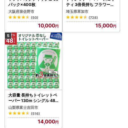
パック×400枚
ティ 3倍長持ち フラワーパ
ック 4ロール×6P
大阪府泉佐野市
埼玉県草加市
(50)
(728)
10,000
15,000
大容量 長持ちトイレットペ
ーパー 130m シングル 48R
芯なし 3倍巻 トイレット
山梨県富士吉田市
(516)
14,000