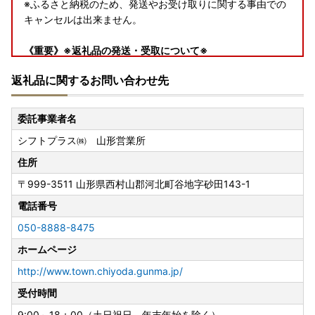
※ふるさと納税のため、発送やお受け取りに関する事由での
キャンセルは出来ません。
《重要》※返礼品の発送・受取について※
・発送は、営業日に順次行いますが通常よりお時間を頂戴す
返礼品に関するお問い合わせ先
る場合がございます。
・発送は、事業元での準備ができ次第順次発送開始となりま
すので、日時指定ご希望の場合は配送業者へ直接お問い合わ
委託事業者名
せください。
シフトプラス㈱ 山形営業所
・連休中にお受け取りいただけず返送となった場合の再送は
行えませんのでご了承ください。
住所
〒999-3511
山形県西村山郡河北町谷地字砂田143-1
※お申込みの前に必ずご確認ください※
■寄付の申込について
電話番号
・寄附者様のご都合による寄附申込のキャンセルや返礼品の
050-8888-8475
変更等は出来ませんのであらかじめご了承ください。
ホームページ
・配送先や名義変更があった場合は、至急お問合せ先までご
連絡いただけますようお願いいたします。
http://www.town.chiyoda.gunma.jp/
※保管期限切れ等で受け取れなかった場合の再送等は行えま
受付時間
せん。
9:00～18：00（土日祝日、年末年始を除く）