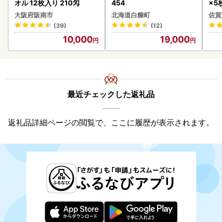
オル 12枚入り 210匁
454
×5枚
大阪府阪南市
北海道白糠町
佐賀
(39)
(12)
10,000
19,000
最近チェックした返礼品
返礼品詳細ページの閲覧で、ここに履歴が表示されます。