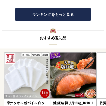
ランキングをもっと見る
おすすめ返礼品
泉州タオル 総パイル 白タ
鮭 紅鮭 切り身 2kg_I019-1
佐賀