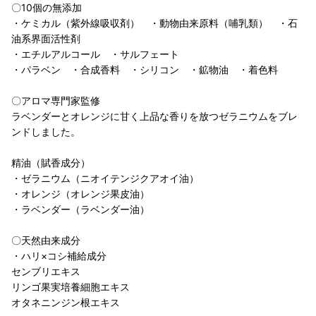
〇10個の無添加
・ケミカル（紫外線吸収剤） ・動物由来原料（哺乳類） ・石
油系界面活性剤
・エチルアルコール ・サルフェート
・パラベン ・合成香料 ・シリコン ・鉱物油 ・着色料
〇アロマ専門家監修
ラベンダーとオレンジに甘く上品な香りを放つゼラニウムをブレ
ンドしました。
精油（賦香成分）
・ゼラニウム（ニオイテンジクアオイ油）
・オレンジ（オレンジ果皮油）
・ラベンダー（ラベンダー油）
〇天然由来成分
・ハリ×コシ補給成分
センブリエキス
リンゴ果実培養細胞エキス
オタネニンジン根エキス