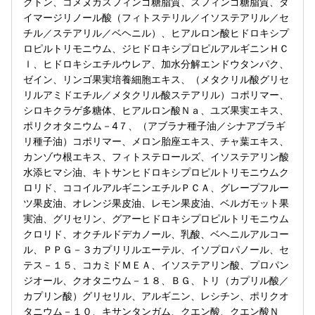
クトン、コメヌカスフィンゴ糖脂質、スフィンゴ糖脂質、ダ
イマージリノール酸（フィトステリル／イソステアリル／セ
チル／ステアリル／ベヘニル）、ヒアルロン酸ヒドロキシプ
ロピルトリモニウム、ジヒドロキシプロピルアルギニンＨＣ
ｌ、ヒドロキシエチルウレア、加水分解エンドウタンパク、
ゼイン、リンゴ果実培養細胞エキス、（メタクリル酸グリセ
リルアミドエチル／メタクリル酸ステアリル）コポリマー、
シロキクラゲ多糖体、ヒアルロン酸Ｎａ、ユズ果実エキス、
ポリクオタニウム－4７、（アブラナ種子油／シナアブラギ
リ種子油）コポリマー、メロン胎座エキス、チャ葉エキス、
カンゾウ根エキス、フィトステロールズ、イソステアリン酸
水添ヒマシ油、キトサンヒドロキシプロピルトリモニウムク
ロリド、ココイルアルギニンエチルＰＣＡ、グレープフルー
ツ果皮油、オレンジ果皮油、レモン果皮油、ベルガモット果
実油、グリセリン、グアーヒドロキシプロピルトリモニウム
クロリド、オクチルドデカノール、乳酸、ベヘニルアルコー
ル、ＰＰＧ－３カプリリルエーテル、イソプロパノール、セ
テス－１５、コカミドＭＥＡ、イソステアリン酸、プロパン
ジオール、クオタニウム－１８、ＢＧ、トリ（カプリル酸／
カプリン酸）グリセリル、アルギニン、レシチン、ポリクオ
タニウム－１０、キサンタンガム、クエン酸、クエン酸Ｎ