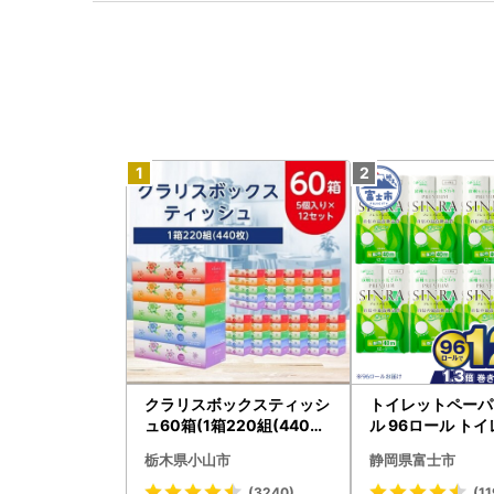
クラリスボックスティッシ
トイレットペーパ
ュ60箱(1箱220組(440枚)
ル 96ロール トイ
)(5個入り×12セット)【配
001-012]
栃木県小山市
静岡県富士市
送不可地域：離島・沖縄県
】【1256759】
(3240)
(11