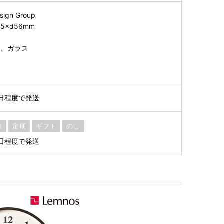
sign Group
5×d56mm
ド、ガラス
日程度で発送
凍
定期
ギフト
のし
日程度で発送