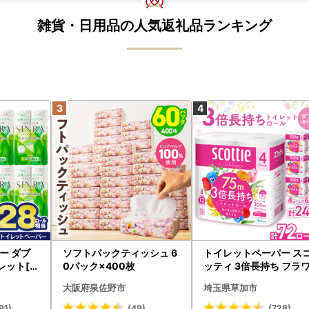
雑貨・日用品の人気返礼品ランキング
ー ダブ
ソフトパックティッシュ 6
トイレットペーパー ス
レット[sf
0パック×400枚
ッティ 3倍長持ち フラ
パック 4ロール×6P
大阪府泉佐野市
埼玉県草加市
91)
(49)
(728)