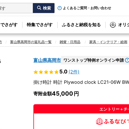
よくあるご質問・お問い合わせ
リでさがす
特集でさがす
ふるさと納税を知る
オリ
方
富山県高岡市の返礼品一覧
雑貨・日用品
家具・インテリア・絵画
富山県高岡市
ワンストップ特例オンライン申請
5.0
(2件)
掛け時計 時計 Plywood clock LC21-06W BW
45,000
寄附金額
エントリー＋チ