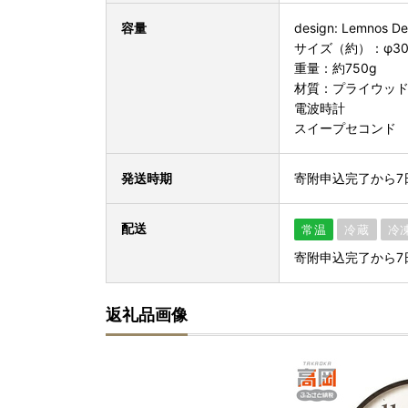
容量
design: Lemnos De
サイズ（約）：φ30
重量：約750g
材質：プライウッ
電波時計
スイープセコンド
発送時期
寄附申込完了から7
配送
常温
冷蔵
冷
寄附申込完了から7
返礼品画像