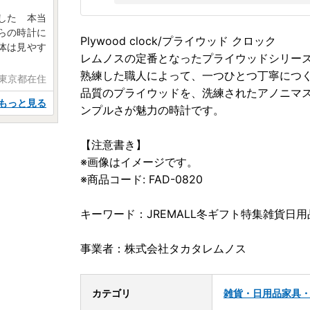
した 本当
らの時計に
Plywood clock/プライウッド クロック
体は見やす
レムノスの定番となったプライウッドシリー
熟練した職人によって、一つひとつ丁寧につ
 東京都在住
品質のプライウッドを、洗練されたアノニマ
もっと見る
ンプルさが魅力の時計です。
【注意書き】
※画像はイメージです。
※商品コード: FAD-0820
キーワード：JREMALL冬ギフト特集雑貨日用
事業者：株式会社タカタレムノス
カテゴリ
雑貨・日用品
家具