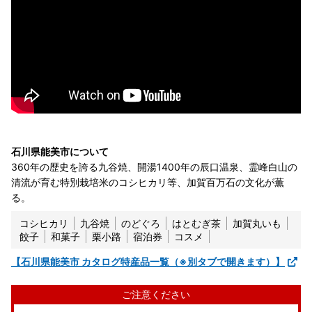
石川県能美市について
360年の歴史を誇る九谷焼、開湯1400年の辰口温泉、霊峰白山の
清流が育む特別栽培米のコシヒカリ等、加賀百万石の文化が薫
る。
コシヒカリ
九谷焼
のどぐろ
はとむぎ茶
加賀丸いも
餃子
和菓子
栗小路
宿泊券
コスメ
【石川県能美市 カタログ特産品一覧（※別タブで開きます）】
ご注意ください