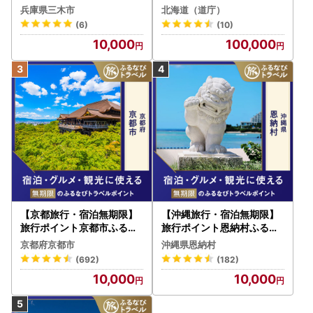
）
）30,000円分 旅行 トラベ
兵庫県三木市
北海道（道庁）
ル 宿泊 人気 おすすめ JTB
(6)
(10)
W030T
10,000
100,000
【京都旅行・宿泊無期限】
【沖縄旅行・宿泊無期限】
旅行ポイント京都市ふるな
旅行ポイント恩納村ふるな
びトラベルポイント
びトラベルポイント
京都府京都市
沖縄県恩納村
(692)
(182)
10,000
10,000