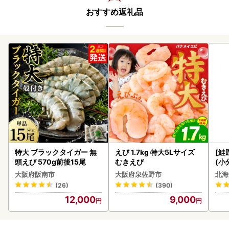
おすすめ返礼品
特大 ブラックタイガー 無
えび 1.7kg 特大5Lサイズ
[鮭
頭えび 570g前後15尾
むきえび
(小
5
大阪府阪南市
大阪府泉佐野市
北海
(26)
(390)
12,000
9,000