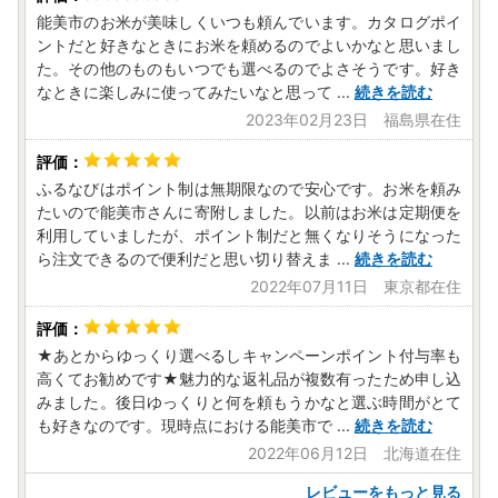
能美市のお米が美味しくいつも頼んでいます。カタログポイ
ントだと好きなときにお米を頼めるのでよいかなと思いまし
た。その他のものもいつでも選べるのでよさそうです。好き
なときに楽しみに使ってみたいなと思って
...
続きを読む
2023年02月23日 福島県在住
ふるなびはポイント制は無期限なので安心です。お米を頼み
たいので能美市さんに寄附しました。以前はお米は定期便を
利用していましたが、ポイント制だと無くなりそうになった
ら注文できるので便利だと思い切り替えま
...
続きを読む
2022年07月11日 東京都在住
★あとからゆっくり選べるしキャンペーンポイント付与率も
高くてお勧めです★魅力的な返礼品が複数有ったため申し込
みました。後日ゆっくりと何を頼もうかなと選ぶ時間がとて
も好きなのです。現時点における能美市で
...
続きを読む
2022年06月12日 北海道在住
レビューをもっと見る