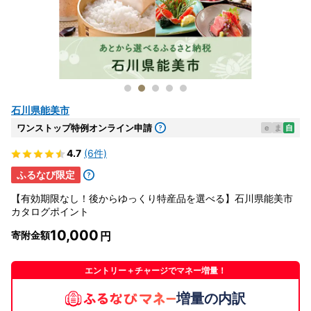
石川県能美市
ワンストップ特例オンライン申請
e
ま
自
4.7
(6件)
ふるなび限定
【有効期限なし！後からゆっくり特産品を選べる】石川県能美市
カタログポイント
10,000
寄附金額
エントリー＋チャージでマネー増量！
増量の内訳