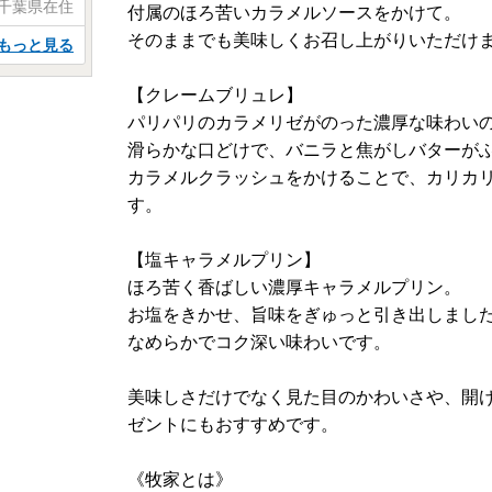
 千葉県在住
付属のほろ苦いカラメルソースをかけて。
そのままでも美味しくお召し上がりいただけ
もっと見る
【クレームブリュレ】
パリパリのカラメリゼがのった濃厚な味わい
滑らかな口どけで、バニラと焦がしバターが
カラメルクラッシュをかけることで、カリカ
す。
【塩キャラメルプリン】
ほろ苦く香ばしい濃厚キャラメルプリン。
お塩をきかせ、旨味をぎゅっと引き出しまし
なめらかでコク深い味わいです。
美味しさだけでなく見た目のかわいさや、開
ゼントにもおすすめです。
《牧家とは》