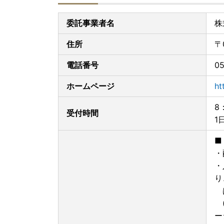
委託事業者名
株
住所
〒
電話番号
05
ホームページ
ht
8
受付時間
1
■
・
・
り
は
(
ー