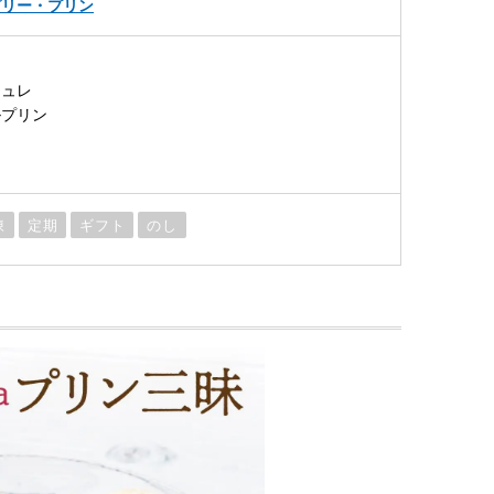
ゼリー・プリン
リュレ
ルプリン
凍
定期
ギフト
のし