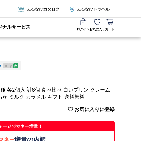
ふるなびカタログ
ふるなびトラベル
ジナルサービス
ログイン
お気に入り
カート
e
ま
自
三昧 3種 各2個入 計6個 食べ比べ 白いプリン クレーム
らか ミルク カラメル ギフト 送料無料
お気に入りに登録
ャージでマネー増量！
増量の内訳