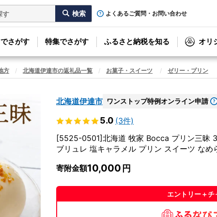
よくあるご質問・お問い合わせ
リでさがす
特集でさがす
ふるさと納税を知る
オリ
地方
北海道伊達市の返礼品一覧
お菓子・スイーツ
ゼリー・プリン
北海道伊達市
ワンストップ特例オンライン申請
5.0
(3件)
[5525-0501]北海道 牧家 Bocca プリン
ブリュレ 塩キャラメル プリン スイーツ なめ
10,000
寄附金額
エントリー＋チ