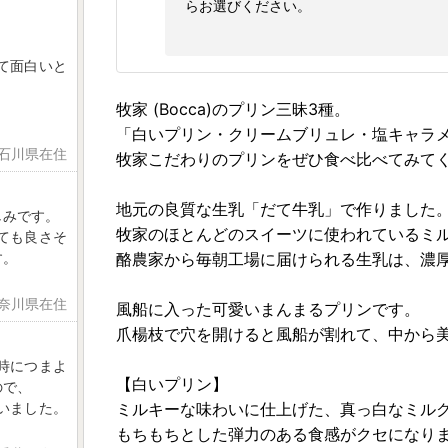
らお選びください。
て面白いと
牧家 (Bocca)のプリン三昧3種。
「白いプリン・クリームブリュレ・塩キャラ
 石川県在住
牧家こだわりのプリンをぜひ食べ比べてみて
地元の良質な生乳「だて牛乳」で作りました
しみです。
牧家のほとんどのスイーツに使われているミ
ても良さそ
酪農家から毎朝工場に届けられる生乳は、濃
す。
神奈川県在住
風船に入った可愛いまんまるプリンです。
爪楊枝で穴を開けると風船が割れて、中から
時につまよ
【白いプリン】
ので、
ミルキーな味わいに仕上げた、真っ白なミル
いました。
もちもちとした弾力のある食感がクセになり