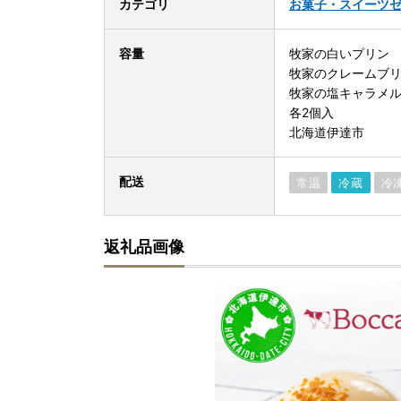
カテゴリ
お菓子・スイーツ
容量
牧家の白いプリン
牧家のクレームブ
牧家の塩キャラメ
各2個入
北海道伊達市
配送
常温
冷蔵
冷
返礼品画像