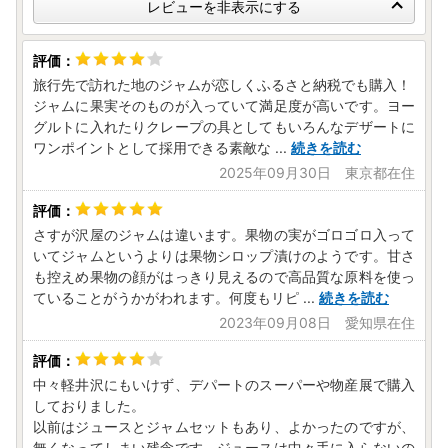
レビューを非表示にする
旅行先で訪れた地のジャムが恋しくふるさと納税でも購入！
ジャムに果実そのものが入っていて満足度が高いです。ヨー
グルトに入れたりクレープの具としてもいろんなデザートに
ワンポイントとして採用できる素敵な
...
続きを読む
2025年09月30日 東京都在住
さすが沢屋のジャムは違います。果物の実がゴロゴロ入って
いてジャムというよりは果物シロップ漬けのようです。甘さ
も控えめ果物の顔がはっきり見えるので高品質な原料を使っ
ていることがうかがわれます。何度もリピ
...
続きを読む
2023年09月08日 愛知県在住
中々軽井沢にもいけず、デパートのスーパーや物産展で購入
しておりました。
以前はジュースとジャムセットもあり、よかったのですが、
無くなってしまい残念です。ジュースは中々手に入らないの