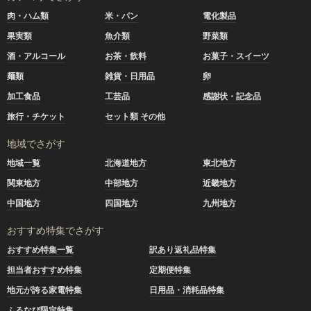
肉・ハム類
米・パン
電化製品
果実類
魚介類
野菜類
酒・アルコール
お茶・飲料
お菓子・スイーツ
麺類
雑貨・日用品
卵
加工食品
工芸品
感謝状・記念品
旅行・チケット
セット類 その他
地域でさがす
地域一覧
北海道地方
東北地方
関東地方
中部地方
近畿地方
中国地方
四国地方
九州地方
おすすめ特集でさがす
おすすめ特集一覧
訳あり返礼品特集
担当者おすすめ特集
定期便特集
地元が誇る家電特集
日用品・消耗品特集
ふるなび限定特集