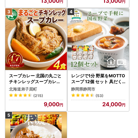
13,000
13,000
スープカレー 北国の丸ごと
レンジで1分 野菜をMOTTO
チキンレッグスープカレー
スープ 12個 セット 具だく
4個 3739
さんスープ 朝食 惣菜 国産
北海道弟子屈町
静岡県静岡市
野菜 常温保存
(215)
(53)
9,000
24,000