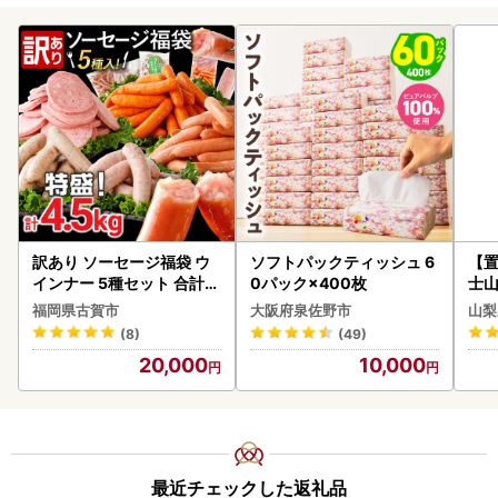
訳あり ソーセージ福袋 ウ
ソフトパックティッシュ 6
【置
インナー 5種セット 合計4.
0パック×400枚
士山
5kg ソーセージ
180
福岡県古賀市
大阪府泉佐野市
山梨
(8)
(49)
20,000
10,000
最近チェックした返礼品