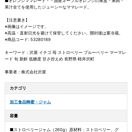
■オレンジママレード・・国産ネーブルオレンジの果皮・果肉・
果汁全てを使用したジューシーなママレード。
【注意書き】
※画像はイメージです。
※高温・直射日光を避けて保管してください。開封後は要冷蔵。
※商品コード: 53280189
キーワード：沢屋 イチゴ 苺 ストロベリー ブルーベリー マーマレ
ード 旬 新鮮 低糖度 甘さ控えめ 長野県 軽井沢町
事業者：株式会社沢屋
カテゴリ
加工食品
蜂蜜・ジャム
容量
■ストロベリージャム（260g）原材料：ストロベリー、グ