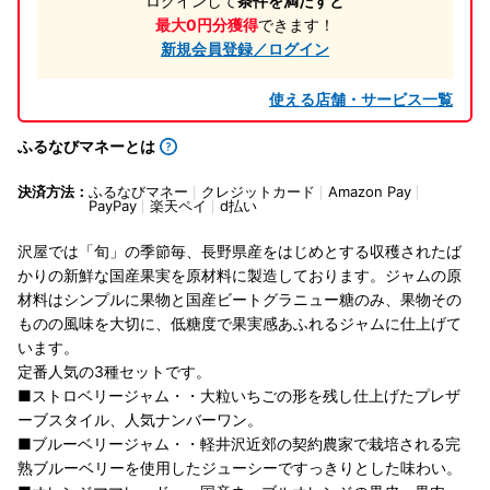
ログインして
条件を満たすと
最大0円分獲得
できます！
新規会員登録／ログイン
使える店舗・サービス一覧
ふるなびマネーとは
決済方法：
ふるなびマネー
クレジットカード
Amazon Pay
PayPay
楽天ペイ
d払い
沢屋では「旬」の季節毎、長野県産をはじめとする収穫されたば
かりの新鮮な国産果実を原材料に製造しております。ジャムの原
材料はシンプルに果物と国産ビートグラニュー糖のみ、果物その
ものの風味を大切に、低糖度で果実感あふれるジャムに仕上げて
います。
定番人気の3種セットです。
■ストロベリージャム・・大粒いちごの形を残し仕上げたプレザ
ーブスタイル、人気ナンバーワン。
■ブルーベリージャム・・軽井沢近郊の契約農家で栽培される完
熟ブルーベリーを使用したジューシーですっきりとした味わい。