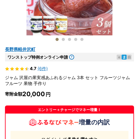
長野県軽井沢町
ワンストップ特例オンライン申請
e
ま
自
4.7
(6件)
ジャム 沢屋の果実感あふれるジャム 3本 セット フルーツジャム
フルーツ 果物 手作り
20,000
寄附金額
エントリー＋チャージでマネー増量！
増量の内訳