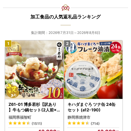
加工食品の人気返礼品ランキング
集計期間：2026年7月31日～2026年8月6日
Z61-01 博多若杉【訳あり
キハダまぐろ ツナ缶 24缶
】牛もつ鍋セット(2人前×5
セット (a12-190)
) 10人前 もつ鍋
福岡県福智町
静岡県焼津市
(1511)
(714)