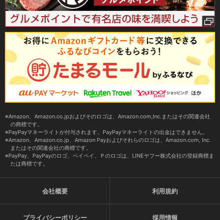
Amazon、Amazon.co.jpおよびそのロゴは、Amazon.com,Inc.またはその関連会社
の商標です。
PayPayマネーライトが付与されます。PayPayマネーライトの出金はできません。
Amazon、Amazon.co.jp、Amazon Payおよびそれらのロゴは、Amazon.com, Inc.
またはその関連会社の商標です。
PayPay、PayPayのロゴ、ペイペイ、Ｐのロゴは、LINEヤフー株式会社の登録商標ま
たは商標です。
会社概要
利用規約
プライバシーポリシー
採用情報