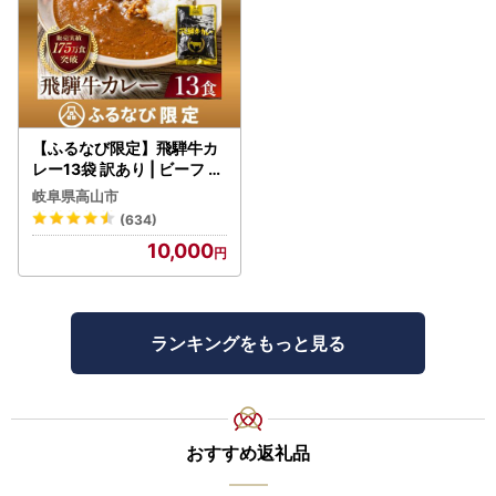
【ふるなび限定】飛騨牛カ
レー13袋 訳あり | ビーフ レ
トルト 訳あり DC006-CP
岐阜県高山市
01 FN-Limited-VO
(634)
10,000
ランキングをもっと見る
おすすめ返礼品