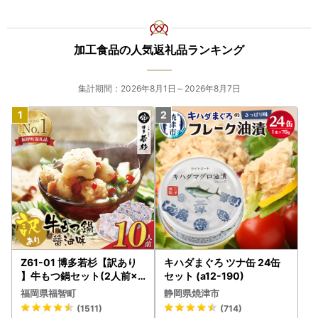
加工食品の人気返礼品ランキング
集計期間：2026年8月1日～2026年8月7日
Z61-01 博多若杉【訳あり
キハダまぐろ ツナ缶 24缶
】牛もつ鍋セット(2人前×5
セット (a12-190)
) 10人前 もつ鍋
福岡県福智町
静岡県焼津市
(1511)
(714)