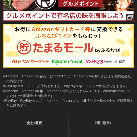
Amazon、Amazon.co.jpおよびそのロゴは、Amazon.com,Inc.またはその関連会社
の商標です。
PayPayマネーライトが付与されます。PayPayマネーライトの出金はできません。
Amazon、Amazon.co.jp、Amazon Payおよびそれらのロゴは、Amazon.com, Inc.
またはその関連会社の商標です。
PayPay、PayPayのロゴ、ペイペイ、Ｐのロゴは、LINEヤフー株式会社の登録商標ま
たは商標です。
会社概要
利用規約