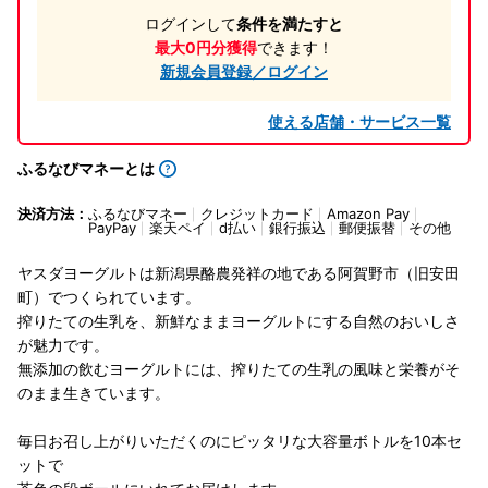
ログインして
条件を満たすと
最大0円分獲得
できます！
新規会員登録／ログイン
使える店舗・サービス一覧
ふるなびマネーとは
決済方法：
ふるなびマネー
クレジットカード
Amazon Pay
PayPay
楽天ペイ
d払い
銀行振込
郵便振替
その他
ヤスダヨーグルトは新潟県酪農発祥の地である阿賀野市（旧安田
町）でつくられています。
搾りたての生乳を、新鮮なままヨーグルトにする自然のおいしさ
が魅力です。
無添加の飲むヨーグルトには、搾りたての生乳の風味と栄養がそ
のまま生きています。
毎日お召し上がりいただくのにピッタリな大容量ボトルを10本セ
ットで