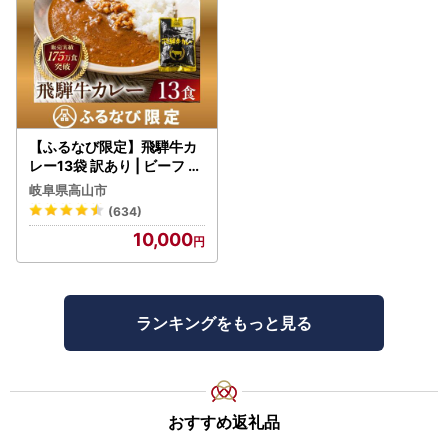
【ふるなび限定】飛騨牛カ
レー13袋 訳あり | ビーフ レ
トルト 訳あり DC006-CP
岐阜県高山市
01 FN-Limited-VO
(634)
10,000
ランキングをもっと見る
おすすめ返礼品