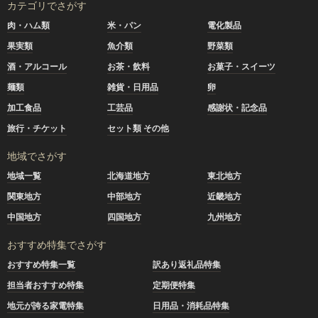
カテゴリでさがす
肉・ハム類
米・パン
電化製品
果実類
魚介類
野菜類
酒・アルコール
お茶・飲料
お菓子・スイーツ
麺類
雑貨・日用品
卵
加工食品
工芸品
感謝状・記念品
旅行・チケット
セット類 その他
地域でさがす
地域一覧
北海道地方
東北地方
関東地方
中部地方
近畿地方
中国地方
四国地方
九州地方
おすすめ特集でさがす
おすすめ特集一覧
訳あり返礼品特集
担当者おすすめ特集
定期便特集
地元が誇る家電特集
日用品・消耗品特集