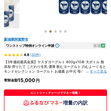
新潟県阿賀野市
ワンストップ特例オンライン申請
e
ま
自
4.8
(30件)
【3年連続最高金賞】ヤスダヨーグルト 800g×10本 大ボトル 無
添加 搾りたて こだわり生乳 濃厚 飲むヨーグルト のむよーぐると
...
すべて見る
モンドセレクション ヨーグルト お歳暮 お中元 母の日 父の日 クリ
スマス 誕生日 1B58015
15,000
寄附金額
エントリー＋チャージでマネー増量！
増量の内訳