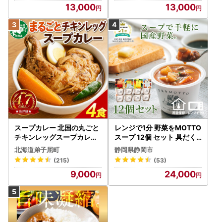
13,000
13,000
スープカレー 北国の丸ごと
レンジで1分 野菜をMOTTO
チキンレッグスープカレー
スープ 12個 セット 具だく
4個 3739
さんスープ 朝食 惣菜 国産
北海道弟子屈町
静岡県静岡市
野菜 常温保存
(215)
(53)
9,000
24,000