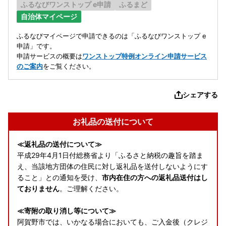
ふるなびワンストップ e申請
ふるまど
自治体マイページ
ふるなびマイページで申請できるのは「ふるなびワンストップ e
申請」です。
申請サービスの概要は
ワンストップ特例オンライン申請サービス
のご案内
をご覧ください。
シェアする
お礼品の送付について
≪返礼品の送付について≫
平成29年4月1日付総務省より「ふるさと納税の趣旨を踏ま
え、当該地方団体の住民に対し返礼品を送付しないようにす
ること」との通知を受け、
市内在住の方への返礼品送付はし
ておりません
。ご理解ください。
≪寄附の取り消し等について≫
阿賀野市では、いかなる場合においても、ご入金後（クレジ