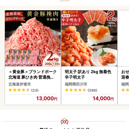
＜黄金豚＞ブランドポーク
明太子 訳あり 2kg 無着色
おせ
北海道 豚ひき肉 普通挽き
辛子明太子
迎
200g 10パック 計2kg
北海道伊達市
福岡県田川市
福岡
(23)
(298)
13,000
14,000