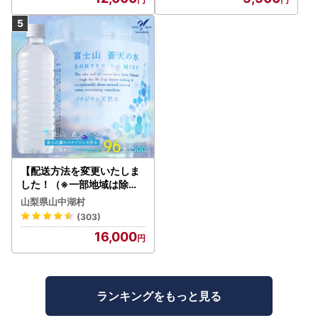
【配送方法を変更いたしま
した！（※一部地域は除く
）】＜ラベルレス＞富士山
山梨県山中湖村
蒼天の水 500ml×96本（４
(303)
ケース）YC001
16,000
ランキングをもっと見る