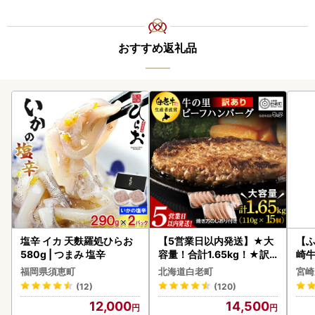
おすすめ返礼品
塩辛 イカ 天麩羅処ひらお
【5営業日以内発送】★大
【ふ
580g | つまみ 塩辛
容量！合計1.65kg！★訳
崎牛 
あり・牛の里ビーフハンバ
-VO
福岡県須恵町
北海道白老町
宮崎
ーグ(110ｇ5枚入）×3 AG
(12)
(120)
058
12,000
14,500