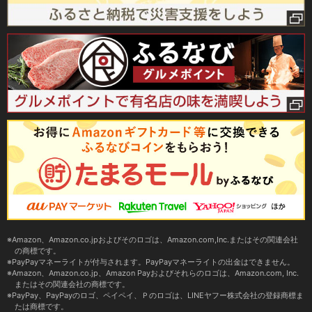
Amazon、Amazon.co.jpおよびそのロゴは、Amazon.com,Inc.またはその関連会社
の商標です。
PayPayマネーライトが付与されます。PayPayマネーライトの出金はできません。
Amazon、Amazon.co.jp、Amazon Payおよびそれらのロゴは、Amazon.com, Inc.
またはその関連会社の商標です。
PayPay、PayPayのロゴ、ペイペイ、Ｐのロゴは、LINEヤフー株式会社の登録商標ま
たは商標です。