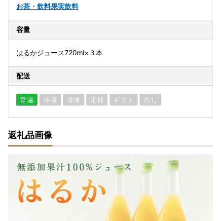
お茶・飲料
果実飲料
容量
はるかジュース720ml×３本
配送
常温
冷蔵
冷凍
定期
ギフト
のし
返礼品画像