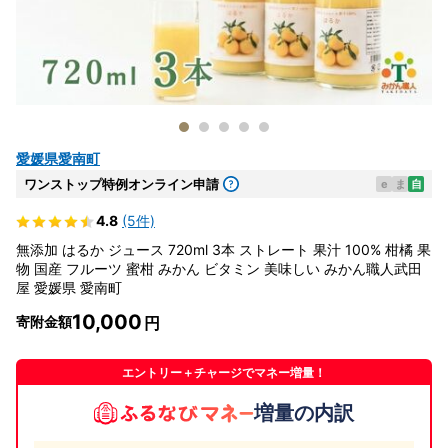
愛媛県愛南町
ワンストップ特例オンライン申請
e
ま
自
4.8
(5件)
無添加 はるか ジュース 720ml 3本 ストレート 果汁 100% 柑橘 果
物 国産 フルーツ 蜜柑 みかん ビタミン 美味しい みかん職人武田
屋 愛媛県 愛南町
10,000
寄附金額
エントリー＋チャージでマネー増量！
増量の内訳