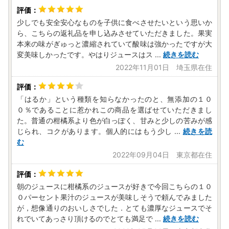
少しでも安全安心なものを子供に食べさせたいという思いか
ら、こちらの返礼品を申し込みさせていただきました。果実
本来の味がぎゅっと濃縮されていて酸味は強かったですが大
変美味しかったです。やはりジュースはス
...
続きを読む
2022年11月01日 埼玉県在住
「はるか」という種類を知らなかったのと、無添加の１０
０％であることに惹かれこの商品を選ばせていただきまし
た。普通の柑橘系より色が白っぽく、甘みと少しの苦みが感
じられ、コクがあります。個人的にはもう少し
...
続きを読
む
2022年09月04日 東京都在住
朝のジュースに柑橘系のジュースが好きで今回こちらの１０
０パーセント果汁のジュースが美味しそうで頼んでみました
が，想像通りのおいしさでした．とても濃厚なジュースでそ
れでいてあっさり頂けるのでとても満足で
...
続きを読む