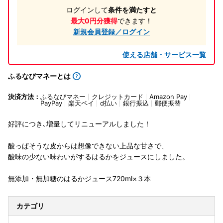
ログインして
条件を満たすと
最大0円分獲得
できます！
新規会員登録／ログイン
使える店舗・サービス一覧
ふるなびマネーとは
決済方法：
ふるなびマネー
クレジットカード
Amazon Pay
PayPay
楽天ペイ
d払い
銀行振込
郵便振替
好評につき､増量してリニューアルしました！
酸っぱそうな皮からは想像できない上品な甘さで、
酸味の少ない味わいがするはるかをジュースにしました。
無添加・無加糖のはるかジュース720ml×３本
カテゴリ