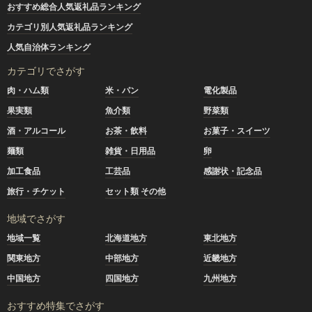
おすすめ総合人気返礼品ランキング
カテゴリ別人気返礼品ランキング
人気自治体ランキング
カテゴリでさがす
肉・ハム類
米・パン
電化製品
果実類
魚介類
野菜類
酒・アルコール
お茶・飲料
お菓子・スイーツ
麺類
雑貨・日用品
卵
加工食品
工芸品
感謝状・記念品
旅行・チケット
セット類 その他
地域でさがす
地域一覧
北海道地方
東北地方
関東地方
中部地方
近畿地方
中国地方
四国地方
九州地方
おすすめ特集でさがす