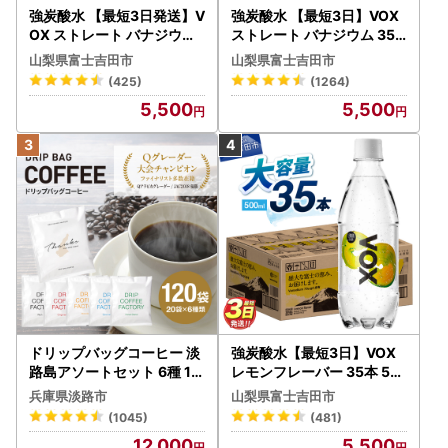
強炭酸水 【最短3日発送】V
強炭酸水 【最短3日】VOX
OX ストレート バナジウム
ストレート バナジウム 35
強炭酸水 35本 500ml ラベ
本 500ml 【富士吉田市限
山梨県富士吉田市
山梨県富士吉田市
ルレス【富士吉田市限定カ
定カートン】炭酸
(425)
(1264)
ートン】 炭酸
5,500
5,500
ドリップバッグコーヒー 淡
強炭酸水【最短3日】VOX
路島アソートセット 6種 12
レモンフレーバー 35本 50
0袋 飲み比べ コーヒー
0ml 【富士吉田市限定カー
兵庫県淡路市
山梨県富士吉田市
トン】炭酸
(1045)
(481)
12,000
5,500