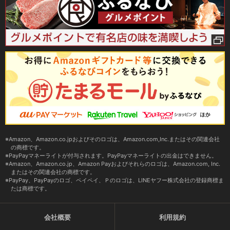
Amazon、Amazon.co.jpおよびそのロゴは、Amazon.com,Inc.またはその関連会社
の商標です。
PayPayマネーライトが付与されます。PayPayマネーライトの出金はできません。
Amazon、Amazon.co.jp、Amazon Payおよびそれらのロゴは、Amazon.com, Inc.
またはその関連会社の商標です。
PayPay、PayPayのロゴ、ペイペイ、Ｐのロゴは、LINEヤフー株式会社の登録商標ま
たは商標です。
会社概要
利用規約