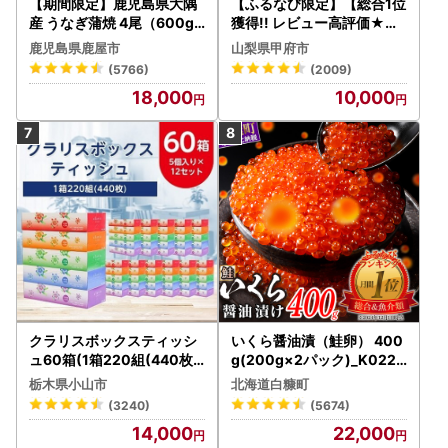
【期間限定】鹿児島県大隅
【ふるなび限定】【総合1位
産 うなぎ蒲焼 4尾（600g
獲得!! レビュー高評価★】
） KN007-004-04-cp18
〈2026年度配送分〉山梨
鹿児島県鹿屋市
山梨県甲府市
うなぎ 鰻 魚 惣菜 総菜
県産 シャインマスカット 2
(5766)
(2009)
～3房（1.0kg以上）シャイ
18,000
10,000
ン フルーツ FN-Limited-S
P
クラリスボックスティッシ
いくら醤油漬（鮭卵） 400
ュ60箱(1箱220組(440枚))
g(200g×2パック)_K022-
(5個入り×12セット)【配送
1676
栃木県小山市
北海道白糠町
不可地域：離島・沖縄県】
(3240)
(5674)
【1256759】
14,000
22,000