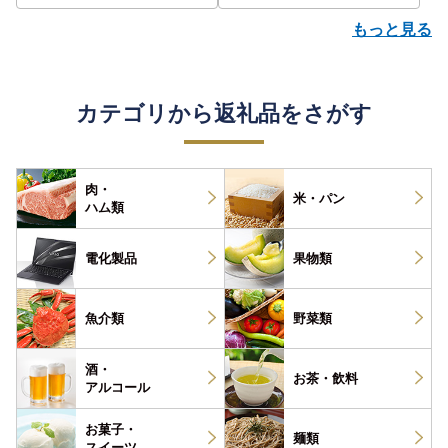
もっと見る
カテゴリから返礼品をさがす
肉・
米・パン
ハム類
電化製品
果物類
魚介類
野菜類
酒・
お茶・
飲料
アルコール
お菓子・
麺類
スイーツ