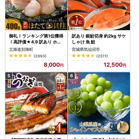
御礼！ランキング第1位獲得
訳あり 銀鮭切身 約2kg サケ
！高評価★4.9 訳あり ホタ
しゃけ 魚 鮭
テ 400g（ほたて 帆立 貝柱
北海道別海町
宮城県気仙沼市
冷凍 ）
(2893)
(2511)
8,000
12,500