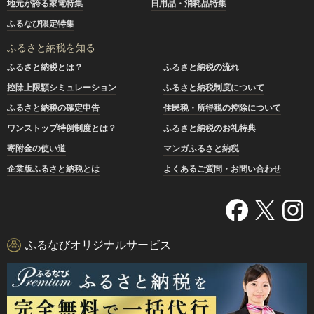
地元が誇る家電特集
日用品・消耗品特集
ふるなび限定特集
ふるさと納税を知る
ふるさと納税とは？
ふるさと納税の流れ
控除上限額シミュレーション
ふるさと納税制度について
ふるさと納税の確定申告
住民税・所得税の控除について
ワンストップ特例制度とは？
ふるさと納税のお礼特典
寄附金の使い道
マンガふるさと納税
企業版ふるさと納税とは
よくあるご質問・お問い合わせ
ふるなびオリジナルサービス