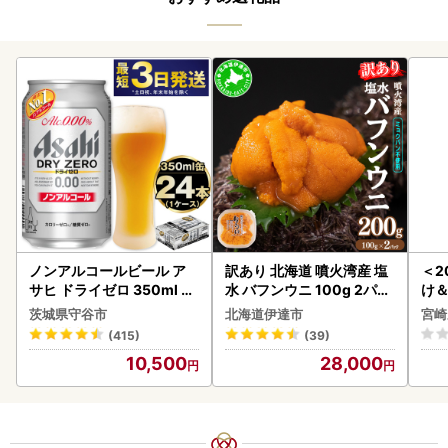
ノンアルコールビール ア
訳あり 北海道 噴火湾産 塩
＜2
サヒ ドライゼロ 350ml 24
水 バフンウニ 100g 2パッ
け
本 ノンアル ビール asashi
ク 計200g 《アフター保証
もも
茨城県守谷市
北海道伊達市
宮崎
守谷市
付き》うに ウニ 雲丹 海鮮
-00
(415)
(39)
海の幸 魚介類 ウニ丼 お寿
10,500
28,000
司 濃厚 無添加 産地直送 お
取り寄せ 山村水産 送料無
料