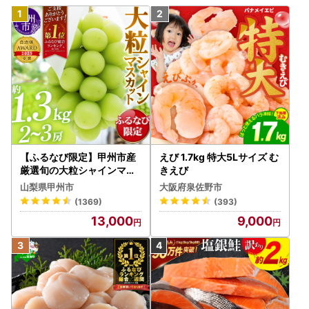
【ふるなび限定】甲州市産
えび 1.7kg 特大5Lサイズ む
厳選旬の大粒シャインマス
きえび
カット 約1.3kg 2～3房【2
山梨県甲州市
大阪府泉佐野市
026年発送】（MG）B12-
(1369)
(393)
472 FN-Limited-VO シャ
13,000
9,000
インマスカット フルーツ