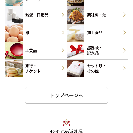
雑貨・
日用品
調味料・
油
卵
加工食品
感謝状・
工芸品
記念品
旅行・
セット類・
チケット
その他
トップページへ
おすすめ返礼品