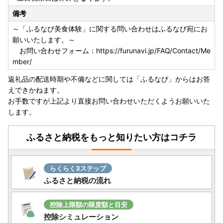
ただし、土日祝日の決済完了の場合は翌平日正午以降とな
備考
ります。
～「ふるなび美食体験」に関する問い合わせはふるなび宛にお
◆申請期限
願いいたします。～
ワンストップ特例申請書の提出期限は、寄附をされた翌年
お問い合わせフォーム：https://furunavi.jp/FAQ/Contact/Me
の1月10日必着となりますのでご注意ください。
mber/
返礼品の配送時期や不備などに関しては「ふるなび」からはお答
◆ワンストップ特例申請書送付先
えできかねます。
〒４００－０８６４
お手数ですが上記より直接お問い合わせいただくようお願いいた
山梨県甲府市湯田２丁目12-18
します。
四万十町ふるさと納税ワンストップ受付センター
※四万十町ではワンストップ受付業務を外部委託しており
ふるさと納税をもっと知りたい方はコチラ
ます。
らくらく3ステップ
◆年末年始のお問合せに関して
ふるさと納税の流れ
四万十町役場は12月29日～１月３日の間は閉庁します。
役所への電話・メールのお問い合わせにつきましては、ご
対応いたしかねますのでご了承ください。
控除上限額の限度額と目安
控除シミュレーション