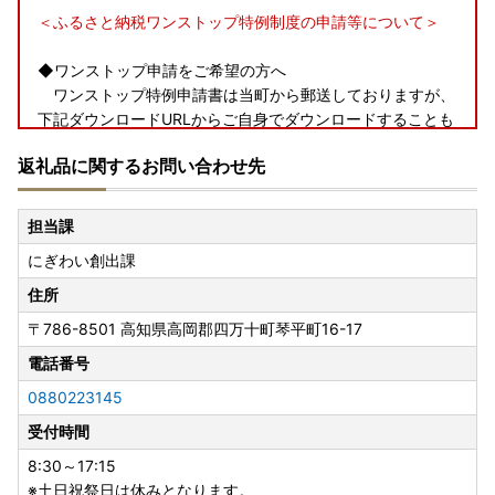
＜ふるさと納税ワンストップ特例制度の申請等について＞
◆ワンストップ申請をご希望の方へ
ワンストップ特例申請書は当町から郵送しておりますが、
下記ダウンロードURLからご自身でダウンロードすることも
可能です。
返礼品に関するお問い合わせ先
◆申請書類
【ワンストップ特例申請書ダウンロードURL】
担当課
直接クリックするとふるなびトップページに遷移するた
にぎわい創出課
め、下記のＵＲＬをコピーして新しいタブで開いてくださ
い。
住所
〒786-8501
高知県高岡郡四万十町琴平町16-17
ふるまど：
https://furusato-madoguchi.jp/service/koc
hi-shimanto/
電話番号
0880223145
上記URLにてワンストップ特例申請書をダウンロードする
受付時間
ことができます。
基本的に決済完了の翌日正午以降でダウンロードすること
8:30～17:15
が可能です。
※土日祝祭日は休みとなります。