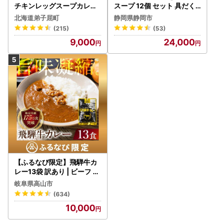
チキンレッグスープカレー
スープ 12個 セット 具だく
4個 3739
さんスープ 朝食 惣菜 国産
北海道弟子屈町
静岡県静岡市
野菜 常温保存
(215)
(53)
9,000
24,000
【ふるなび限定】飛騨牛カ
レー13袋 訳あり | ビーフ レ
トルト 訳あり DC006-CP
岐阜県高山市
01 FN-Limited-VO
(634)
10,000