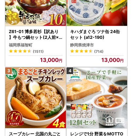
Z61-01 博多若杉【訳あり
キハダまぐろ ツナ缶 24缶
】牛もつ鍋セット(2人前×5
セット (a12-190)
) 10人前 もつ鍋
福岡県福智町
静岡県焼津市
(1511)
(714)
13,000
13,000
スープカレー 北国の丸ごと
レンジで1分 野菜をMOTTO