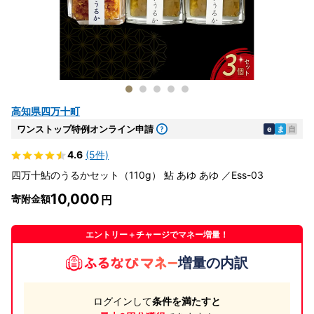
高知県四万十町
ワンストップ特例オンライン申請
e
ま
自
4.6
(5件)
四万十鮎のうるかセット（110g） 鮎 あゆ あゆ ／Ess-03
10,000
寄附金額
エントリー＋チャージでマネー増量！
増量の内訳
ログインして
条件を満たすと