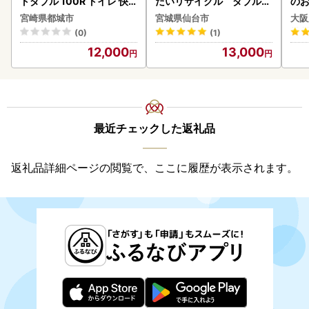
トダブル 100R トイレ 快
だいリサイクル ダブル9
のお
速〔12-I5-TP100-R〕
6ロール｜トイレット
宮崎県都城市
宮城県仙台市
大阪
(0)
(1)
12,000
13,000
最近チェックした返礼品
返礼品詳細ページの閲覧で、ここに履歴が表示されます。