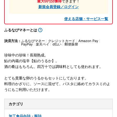
最大0円分獲得
できます！
新規会員登録／ログイン
使える店舗・サービス一覧
ふるなびマネーとは
決済方法：
ふるなびマネー
クレジットカード
Amazon Pay
PayPay
楽天ペイ
d払い
郵便振替
珍味中の珍味！長期熟成。
鮎の内蔵の塩辛【鮎のうるか】。
酒の肴はもちろん、四万十では調味料としても使われます。
とても貴重な卵のうるかもセットにしております。
料理のかざりに、ソースに混ぜて、パスタに絡めてカラスミのよ
うにもご利用いただけます。
カテゴリ
加工食品
缶詰・瓶詰