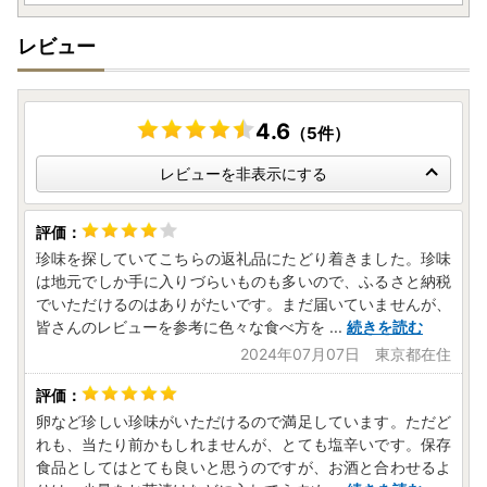
◆配送に関して
12月中のご入金につきましては、2026年1月以降の配送と
レビュー
なる場合がございます。
また、年末のお申込みの増加に伴いまして、記載している
配送内容・配送のご希望に添えない場合がございますので予
めご了承ください。
4.6
（5件）
レビューを非表示にする
＜ふるさと納税の対象となる地方団体の指定について＞
珍味を探していてこちらの返礼品にたどり着きました。珍味
令和7年9月26日、四万十町は総務大臣よりふるさと納税
は地元でしか手に入りづらいものも多いので、ふるさと納税
制度の適合地方団体として通知をうけました。
でいただけるのはありがたいです。まだ届いていませんが、
皆さんのレビューを参考に色々な食べ方を
...
続きを読む
これに伴い、2025年10月1日から2026年9月30日の間、
2024年07月07日 東京都在住
ふるさと納税制度の指定自治体として寄附額のうち2,000円
を超える部分を所得税、住民税から控除できる制度に引き続
き参加いたします。
卵など珍しい珍味がいただけるので満足しています。ただど
れも、当たり前かもしれませんが、とても塩辛いです。保存
四万十町はふるさと納税の趣旨を遵守するとともに、引き
食品としてはとても良いと思うのですが、お酒と合わせるよ
続き多くのかたにご支援をいただけるよう努めて参ります。