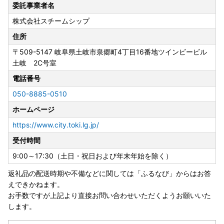
委託事業者名
いつも土岐市を応援いただきありがとうございます。
株式会社スチームシップ
誠に勝手ながら、以下の期間につきまして、返礼品の発送を
停止させていただきます。
住所
〒509-5147
岐阜県土岐市泉郷町4丁目16番地ツインビービル
【発送停止期間】8月6日〜8月15日
土岐 2C号室
※日時指定・一部返礼品は除く
電話番号
発送停止に伴い、ポータルサイトに掲載の期日よりも、お届
050-8885-0510
けまでに時間を要する場合がございます。
ホームページ
ご迷惑をおかけいたしますが、何卒ご理解のほどお願い申し
上げます。
https://www.city.toki.lg.jp/
受付時間
【個人情報の取り扱いについて】
9:00～17:30（土日・祝日および年末年始を除く）
お寄せいただいた個人情報は、寄附金の受付、入金及び返礼
品発送に係る確認・連絡、各種お問い合わせ、寄附の使い道
返礼品の配送時期や不備などに関しては「ふるなび」からはお答
のお知らせの広報等に利用するものであり、それ以外の目的
えできかねます。
で使用するものではありません。返礼品発送に関して、必要
お手数ですが上記より直接お問い合わせいただくようお願いいた
最低限の範囲において返礼品取扱い事業者に通知します。
します。
【お申込み前に必ずご確認ください】