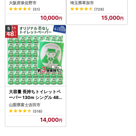
ック 4ロール×6P
大阪府泉佐野市
埼玉県草加市
(51)
(728)
10,000
15,000
大容量 長持ちトイレットペ
ーパー 130m シングル 48R
芯なし 3倍巻 トイレット
山梨県富士吉田市
(516)
14,000