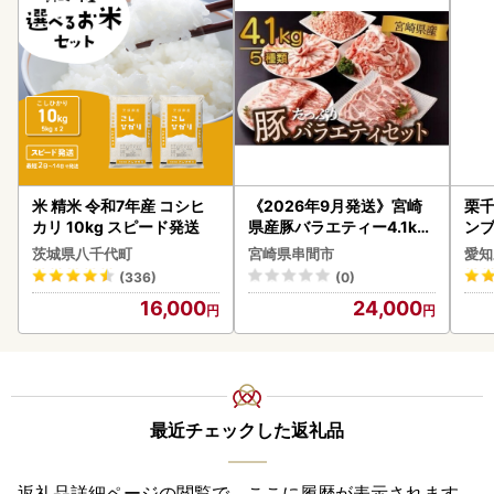
米 精米 令和7年産 コシヒ
《2026年9月発送》宮崎
栗千
カリ 10kg スピード発送
県産豚バラエティー4.1kg
ンブ
セット_K033-057-2609
デザ
茨城県八千代町
宮崎県串間市
愛知
(336)
(0)
16,000
24,000
最近チェックした返礼品
返礼品詳細ページの閲覧で、ここに履歴が表示されます。