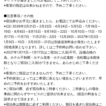
チケットが届きましたらお電話にてご予約ください。
※客室の指定は出来かねますので、予めご了承ください。
■注意事項／その他
※宿泊券がお手元に届きましたら、お電話にてお申込みください。
※(注) 2026年2月21日～2月22日・4月24日～5月5日・7月18日～
19日・8月8日～8月15日・9月19日～22日・10月10日～11日・10
月17日～11月7日・11月21日～22日・12月29日～2027年1月2日・
1月9日～10日・3月20日～21日は別途追加料金が発生いたします
(現地清算となります)。詳しくはご予約時お問い合わせ下さい。
※2027年1月11日～1月17日はご宿泊(ご入浴)不可。設備点検の
為、ホテル千秋閣・ホテル花巻・ホテル紅葉館・佳松園は全館休
館となりご宿泊(ご入浴)ができません。あらかじめご了承くださ
い。
※客室のご指定はできませんので、予めご了承ください。
※予約状況によってはご希望に添えない場合もございますので、早
めのご予約をおすすめいたします。
※ご宿泊の際、必ず宿泊券をご持参ください。ご持参なしの場合、
事由に関わらずサービスのご提供が出来ません。(規定の料金をご
請求させて頂きます。)
※宿泊券は期限迄に必ずご利用ください。期日を過ぎた宿泊券はご