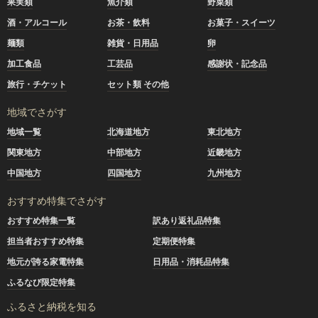
果実類
魚介類
野菜類
酒・アルコール
お茶・飲料
お菓子・スイーツ
麺類
雑貨・日用品
卵
加工食品
工芸品
感謝状・記念品
旅行・チケット
セット類 その他
地域でさがす
地域一覧
北海道地方
東北地方
関東地方
中部地方
近畿地方
中国地方
四国地方
九州地方
おすすめ特集でさがす
おすすめ特集一覧
訳あり返礼品特集
担当者おすすめ特集
定期便特集
地元が誇る家電特集
日用品・消耗品特集
ふるなび限定特集
ふるさと納税を知る