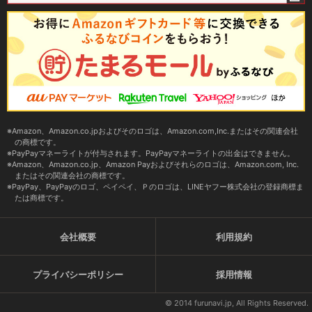
Amazon、Amazon.co.jpおよびそのロゴは、Amazon.com,Inc.またはその関連会社
の商標です。
PayPayマネーライトが付与されます。PayPayマネーライトの出金はできません。
Amazon、Amazon.co.jp、Amazon Payおよびそれらのロゴは、Amazon.com, Inc.
またはその関連会社の商標です。
PayPay、PayPayのロゴ、ペイペイ、Ｐのロゴは、LINEヤフー株式会社の登録商標ま
たは商標です。
会社概要
利用規約
プライバシーポリシー
採用情報
© 2014 furunavi.jp, All Rights Reserved.