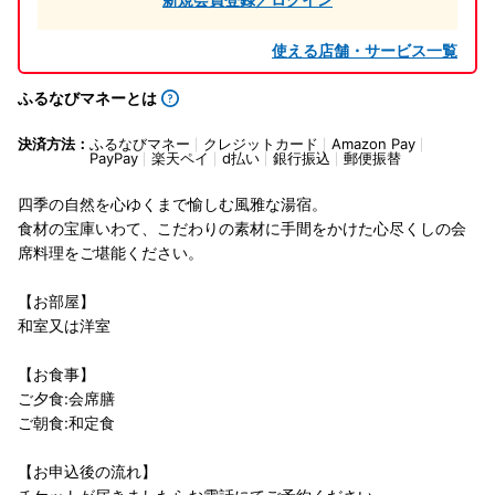
使える店舗・サービス一覧
ふるなびマネーとは
決済方法：
ふるなびマネー
クレジットカード
Amazon Pay
PayPay
楽天ペイ
d払い
銀行振込
郵便振替
四季の自然を心ゆくまで愉しむ風雅な湯宿。
食材の宝庫いわて、こだわりの素材に手間をかけた心尽くしの会
席料理をご堪能ください。
【お部屋】
和室又は洋室
【お食事】
ご夕食:会席膳
ご朝食:和定食
【お申込後の流れ】