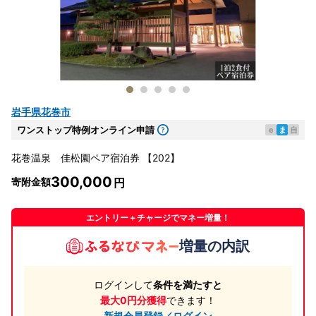
岩手県花巻市
ワンストップ特例オンライン申請
e
ま
自
花巻温泉 佳松園ペア宿泊券 【202】
300,000
寄附金額
エントリー＋チャージでマネー増量！
増量の内訳
ログインして
条件を満たすと
最大0円分獲得
できます！
新規会員登録／ログイン