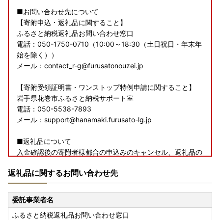
■お問い合わせ先について
【寄附申込・返礼品に関すること】
ふるさと納税返礼品お問い合わせ窓口
電話：050-1750-0710（10:00～18:30（土日祝日・年末年
始を除く））
メール：contact_r-g@furusatonouzei.jp
【寄附受領証明書・ワンストップ特例申請に関すること】
岩手県花巻市ふるさと納税サポート室
電話：050-5538-7893
メール：support@hanamaki.furusato-lg.jp
■返礼品について
入金確認後の寄附者様都合の申込みのキャンセル、返礼品の
変更・返品はお受けできかねます。
返礼品に関するお問い合わせ先
また、備考欄に不在日等の記載なく、受取人様のご都合によ
り返礼品を受取られなかった場合の再送は致しかねますので
ご了承くださいませ。
委託事業者名
ふるさと納税返礼品お問い合わせ窓口