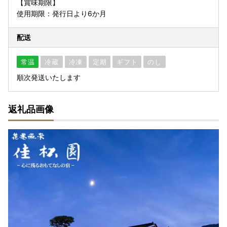
【賞味期限】
使用期限：発行日より6か月
配送
常温
冷蔵
冷凍
定期
ギフト
のし
順次発送いたします
返礼品画像