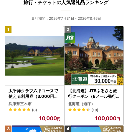
旅行・チケットの人気返礼品ランキング
集計期間：2026年7月31日～2026年8月6日
太平洋クラブ六甲コースで
【北海道】JTBふるさと旅
使える利用券（3.000円分
行クーポン（Eメール発行
）
）30,000円分 旅行 トラベ
兵庫県三木市
北海道（道庁）
ル 宿泊 人気 おすすめ JTB
(6)
(10)
W030T
10,000
100,000