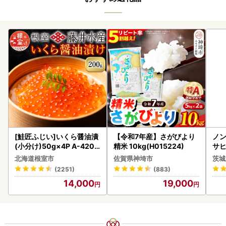
[鮭匠ふじい]いくら醤油漬
【令和7年産】さがびより
ノン
(小分け)50g×4P A-4209
精米 10kg(H015224)
サヒ
5
本 
北海道根室市
佐賀県神埼市
茨城
守
(2251)
(883)
14,000
19,000