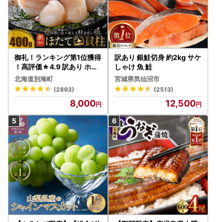
御礼！ランキング第1位獲得
訳あり 銀鮭切身 約2kg サケ
！高評価★4.9 訳あり ホタ
しゃけ 魚 鮭
テ 400g（ほたて 帆立 貝柱
北海道別海町
宮城県気仙沼市
冷凍 ）
(2893)
(2513)
8,000
12,500