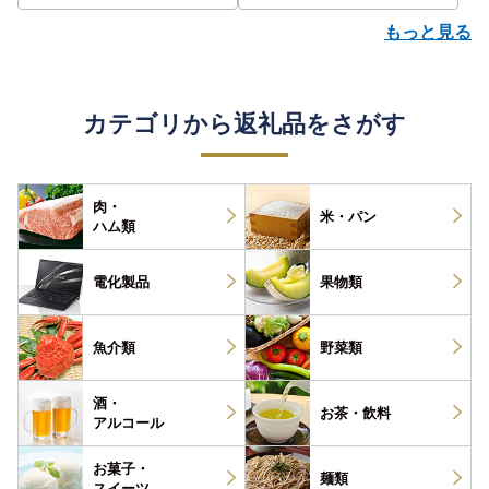
もっと見る
カテゴリから返礼品をさがす
肉・
米・パン
ハム類
電化製品
果物類
魚介類
野菜類
酒・
お茶・
飲料
アルコール
お菓子・
麺類
スイーツ