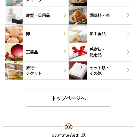
雑貨・
日用品
調味料・
油
卵
加工食品
感謝状・
工芸品
記念品
旅行・
セット類・
チケット
その他
トップページへ
おすすめ返礼品