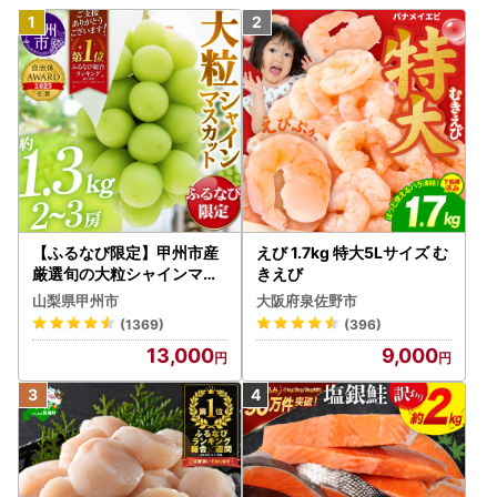
【ふるなび限定】甲州市産
えび 1.7kg 特大5Lサイズ む
厳選旬の大粒シャインマス
きえび
カット 約1.3kg 2～3房【2
山梨県甲州市
大阪府泉佐野市
026年発送】（MG）B12-
(1369)
(396)
472 FN-Limited-VO シャ
13,000
9,000
インマスカット フルーツ