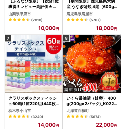
【ふるなび限定】【総合1位
【期間限定】鹿児島県大隅
獲得!! レビュー高評価★】
産 うなぎ蒲焼 4尾（600g
〈2026年度配送分〉山梨
） KN007-004-04-cp18
山梨県甲府市
鹿児島県鹿屋市
県産 シャインマスカット 2
うなぎ 鰻 魚 惣菜 総菜
(2010)
(5767)
～3房（1.0kg以上）シャイ
10,000
18,000
ン フルーツ FN-Limited-S
P
クラリスボックスティッシ
いくら醤油漬（鮭卵） 400
ュ60箱(1箱220組(440枚))
g(200g×2パック)_K022-
(5個入り×12セット)【配送
1676
栃木県小山市
北海道白糠町
不可地域：離島・沖縄県】
(3240)
(5674)
【1256759】
14,000
22,000