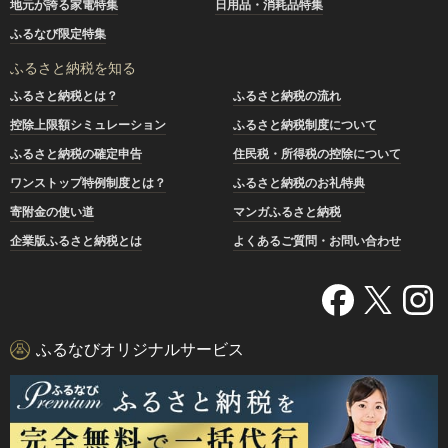
地元が誇る家電特集
日用品・消耗品特集
ふるなび限定特集
ふるさと納税を知る
ふるさと納税とは？
ふるさと納税の流れ
控除上限額シミュレーション
ふるさと納税制度について
ふるさと納税の確定申告
住民税・所得税の控除について
ワンストップ特例制度とは？
ふるさと納税のお礼特典
寄附金の使い道
マンガふるさと納税
企業版ふるさと納税とは
よくあるご質問・お問い合わせ
ふるなびオリジナルサービス