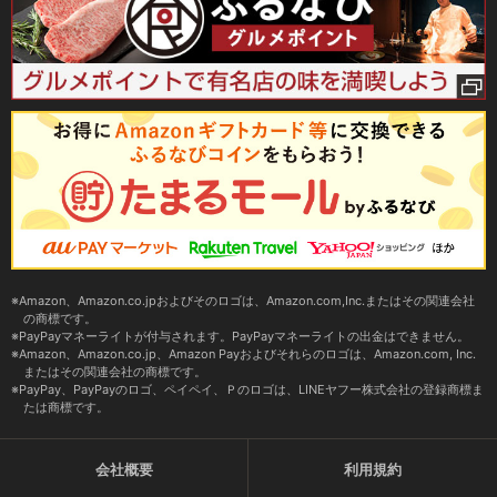
Amazon、Amazon.co.jpおよびそのロゴは、Amazon.com,Inc.またはその関連会社
の商標です。
PayPayマネーライトが付与されます。PayPayマネーライトの出金はできません。
Amazon、Amazon.co.jp、Amazon Payおよびそれらのロゴは、Amazon.com, Inc.
またはその関連会社の商標です。
PayPay、PayPayのロゴ、ペイペイ、Ｐのロゴは、LINEヤフー株式会社の登録商標ま
たは商標です。
会社概要
利用規約