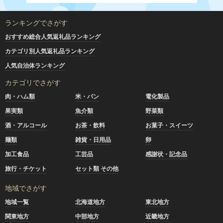
ランキングでさがす
おすすめ総合人気返礼品ランキング
カテゴリ別人気返礼品ランキング
人気自治体ランキング
カテゴリでさがす
肉・ハム類
米・パン
電化製品
果実類
魚介類
野菜類
酒・アルコール
お茶・飲料
お菓子・スイーツ
麺類
雑貨・日用品
卵
加工食品
工芸品
感謝状・記念品
旅行・チケット
セット類 その他
地域でさがす
地域一覧
北海道地方
東北地方
関東地方
中部地方
近畿地方