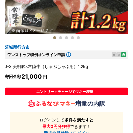
茨城県行方市
ワンストップ特例オンライン申請
e
ま
自
J-3 美明豚×常陸牛（しゃぶしゃぶ用）1.2kg
21,000
寄附金額
エントリー＋チャージでマネー増量！
増量の内訳
ログインして
条件を満たすと
最大0円分獲得
できます！
新規会員登録／ログイン