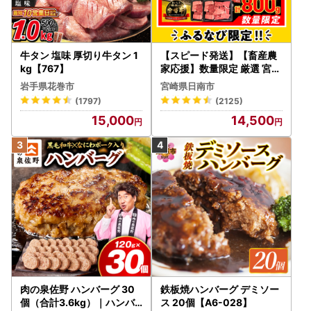
牛タン 塩味 厚切り牛タン 1
【スピード発送】【畜産農
kg【767】
家応援】数量限定 厳選 宮崎
牛 赤身 焼肉 計800g FN-Li
岩手県花巻市
宮崎県日南市
mited-PR_BDV5-26-2W
(1797)
(2125)
15,000
14,500
肉の泉佐野 ハンバーグ 30
鉄板焼ハンバーグ デミソー
個（合計3.6kg）｜ハンバ
ス 20個【A6-028】