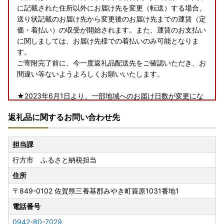
に記載された住所以外にお届け先を変更（転送）する場合、
送り状記載のお届け先から変更後のお届け先までの運賃（定
価・着払い）の収受が開始されます。また、運賃のお支払い
に関しましては、お届け先様での着払いのみ可能となりま
す。
ご寄附完了前に、今一度返礼品配送先をご確認いただき、お
間違い等ないようよろしくお願いいたします。
★2023年6月1日より、一部地域へのお届け日数が変更にな
ります★
返礼品に関するお問い合わせ先
行方市ふるさと納税にて、返礼品配送を委託しているヤマト
運輸では、2023年6月1日（木）受付分から、下記の地域へ
担当課
のお届け日数および時間指定帯が変更となります。
行方市 ふるさと納税担当
賞味期限が短い一部返礼品（クール便配送）につきまして
は、下記対象地域含む一部地域へは配送できないこともござ
住所
いますので、予めご了承くださいますよう、お願い申し上げ
〒849-0102
佐賀県三養基郡みやき町簑原1031番地1
ます。
＜対象地域＞
電話番号
・島根県（松江市、安来市のみ対象）、広島県（福山市のみ
0942-80-7029