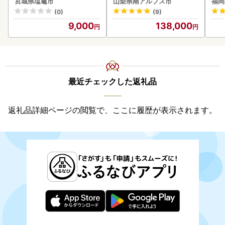
宮城県塩竈市
山梨県南アルプス市
福岡
(0)
(9)
9,000
138,000
最近チェックした返礼品
返礼品詳細ページの閲覧で、ここに履歴が表示されます。