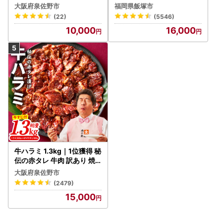
ーグ 訳あり 黒毛和牛×なに
大阪府泉佐野市
福岡県飯塚市
わポーク
(22)
(5546)
10,000
16,000
牛ハラミ 1.3kg｜1位獲得 秘
伝の赤タレ 牛肉 訳あり 焼
肉 BBQ
大阪府泉佐野市
(2479)
15,000