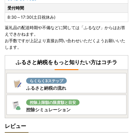
対象）、鳥取県、岡山県、徳島県、香川県、愛媛県、高知県
受付時間
■書類の送付について■
8:30～17:30(土日祝休み)
寄附金受領証明書、及びワンストップ特例申請書はお申し込
返礼品の配送時期や不備などに関しては「ふるなび」からはお答
み完了後、2週間から1ヶ月ほどでお送りいたします。
えできかねます。
※お申し込み状況により前後する場合がございます。あらか
お手数ですが上記より直接お問い合わせいただくようお願いいた
じめご了承ください。
します。
■寄附金税額控除に係る申告特例申請書（ワンストップ特例
申請書）の送付について ■
ふるさと納税をもっと知りたい方はコチラ
提出期限は、寄附翌年の1月10日必着です。添付書類と合わ
せて期限内に下記へご郵送下さい。
らくらく3ステップ
〒311-3892 茨城県行方市麻生1561番地9
ふるさと納税の流れ
行方市ふるさと応援寄附金事務局
（行方市企画部魅力発信課）
控除上限額の限度額と目安
控除シミュレーション
レビュー