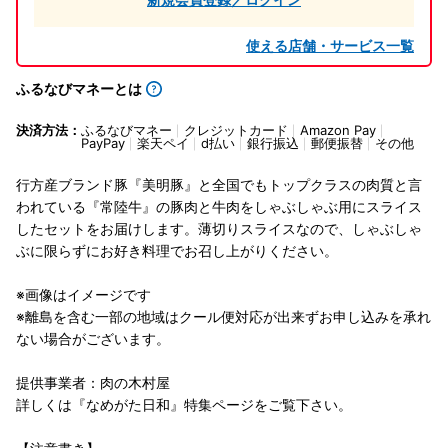
使える店舗・サービス一覧
ふるなびマネーとは
決済方法：
ふるなびマネー
クレジットカード
Amazon Pay
PayPay
楽天ペイ
d払い
銀行振込
郵便振替
その他
行方産ブランド豚『美明豚』と全国でもトップクラスの肉質と言
われている『常陸牛』の豚肉と牛肉をしゃぶしゃぶ用にスライス
したセットをお届けします。薄切りスライスなので、しゃぶしゃ
ぶに限らずにお好き料理でお召し上がりください。
※画像はイメージです
※離島を含む一部の地域はクール便対応が出来ずお申し込みを承れ
ない場合がございます。
提供事業者：肉の木村屋
詳しくは『なめがた日和』特集ページをご覧下さい。