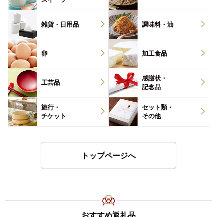
雑貨・
日用品
調味料・
油
卵
加工食品
感謝状・
工芸品
記念品
旅行・
セット類・
チケット
その他
トップページへ
おすすめ返礼品