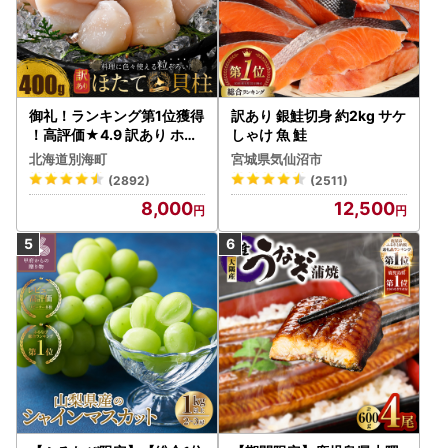
御礼！ランキング第1位獲得
訳あり 銀鮭切身 約2kg サケ
！高評価★4.9 訳あり ホタ
しゃけ 魚 鮭
テ 400g（ほたて 帆立 貝柱
北海道別海町
宮城県気仙沼市
冷凍 ）
(2892)
(2511)
8,000
12,500