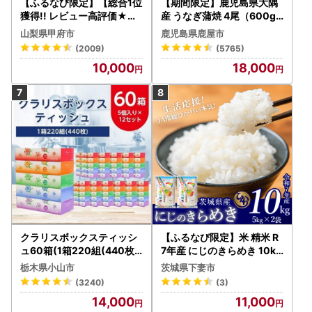
【ふるなび限定】【総合1位
【期間限定】鹿児島県大隅
獲得!! レビュー高評価★】
産 うなぎ蒲焼 4尾（600g
〈2026年度配送分〉山梨
） KN007-004-04-cp18
山梨県甲府市
鹿児島県鹿屋市
県産 シャインマスカット 2
うなぎ 鰻 魚 惣菜 総菜
(2009)
(5765)
～3房（1.0kg以上）シャイ
10,000
18,000
ン フルーツ FN-Limited-S
P
クラリスボックスティッシ
【ふるなび限定】米 精米 R
ュ60箱(1箱220組(440枚))
7年産 にじのきらめき 10kg
(5個入り×12セット)【配送
10月 FN-Limited-PR
栃木県小山市
茨城県下妻市
不可地域：離島・沖縄県】
(3240)
(3)
【1256759】
14,000
11,000