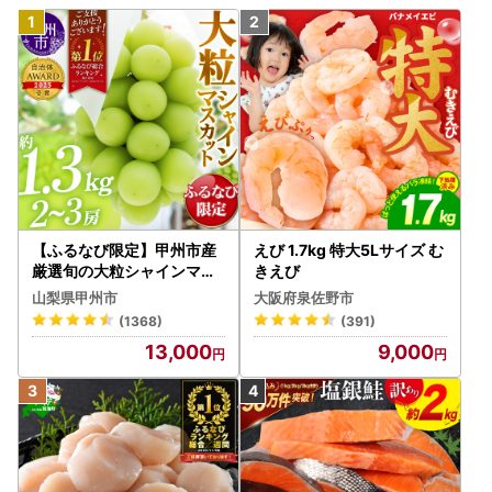
【ふるなび限定】甲州市産
えび 1.7kg 特大5Lサイズ む
厳選旬の大粒シャインマス
きえび
カット 約1.3kg 2～3房【2
山梨県甲州市
大阪府泉佐野市
026年発送】（MG）B12-
(1368)
(391)
472 FN-Limited-VO シャ
13,000
9,000
インマスカット フルーツ