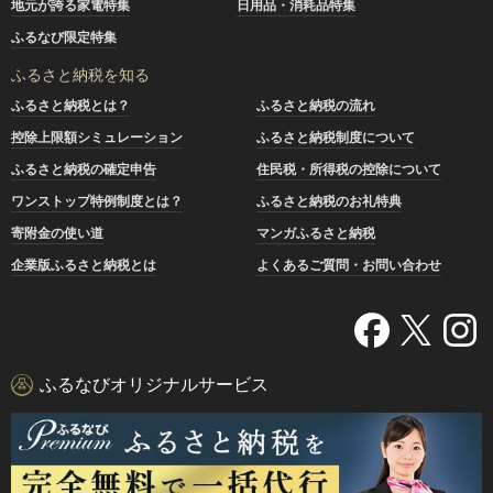
地元が誇る家電特集
日用品・消耗品特集
ふるなび限定特集
ふるさと納税を知る
ふるさと納税とは？
ふるさと納税の流れ
控除上限額シミュレーション
ふるさと納税制度について
ふるさと納税の確定申告
住民税・所得税の控除について
ワンストップ特例制度とは？
ふるさと納税のお礼特典
寄附金の使い道
マンガふるさと納税
企業版ふるさと納税とは
よくあるご質問・お問い合わせ
ふるなびオリジナルサービス