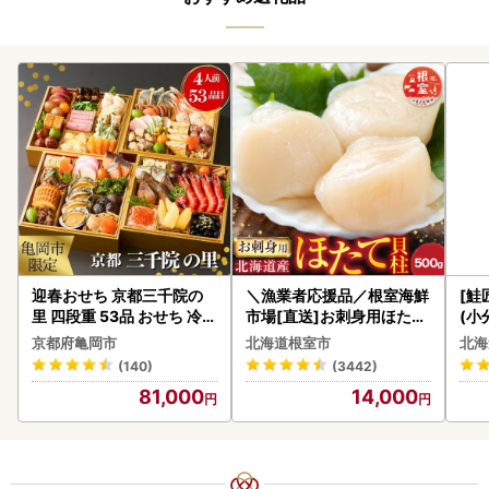
迎春おせち 京都三千院の
＼漁業者応援品／根室海鮮
[鮭
里 四段重 53品 おせち 冷蔵
市場[直送]お刺身用ほたて
(小
2027 先行予約
貝柱500g A-28002
5
京都府亀岡市
北海道根室市
北海
(140)
(3442)
81,000
14,000