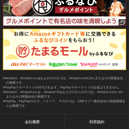
Amazon、Amazon.co.jpおよびそのロゴは、Amazon.com,Inc.またはその関連会社
の商標です。
PayPayマネーライトが付与されます。PayPayマネーライトの出金はできません。
Amazon、Amazon.co.jp、Amazon Payおよびそれらのロゴは、Amazon.com, Inc.
またはその関連会社の商標です。
PayPay、PayPayのロゴ、ペイペイ、Ｐのロゴは、LINEヤフー株式会社の登録商標ま
たは商標です。
会社概要
利用規約