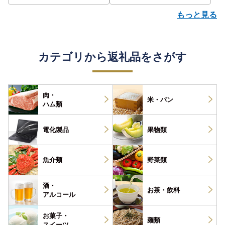
もっと見る
カテゴリから返礼品をさがす
肉・
米・パン
ハム類
電化製品
果物類
魚介類
野菜類
酒・
お茶・
飲料
アルコール
お菓子・
麺類
スイーツ