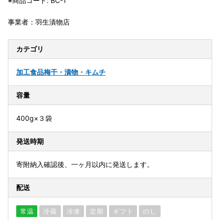
※商品コード: BC-1
事業者：羽生漬物店
カテゴリ
加工食品
梅干・漬物・キムチ
容量
400g×３袋
発送時期
寄附納入確認後、一ヶ月以内に発送します。
配送
常温
冷蔵
冷凍
定期
ギフト
のし