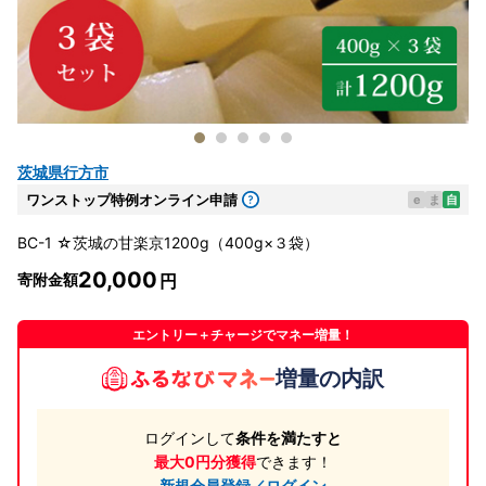
茨城県行方市
ワンストップ特例オンライン申請
e
ま
自
BC-1 ☆茨城の甘楽京1200g（400g×３袋）
20,000
寄附金額
エントリー＋チャージでマネー増量！
増量の内訳
ログインして
条件を満たすと
最大0円分獲得
できます！
新規会員登録／ログイン