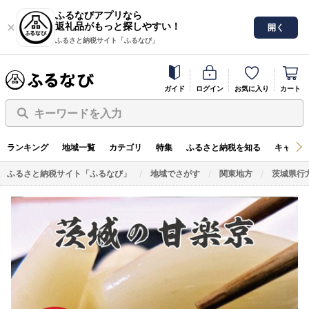
ふるなびアプリなら
返礼品がもっと探しやすい！
開く
ふるさと納税サイト「ふるなび」
ガイド
ログイン
お気に入り
カート
キーワードを入力
ランキング
地域一覧
カテゴリ
特集
ふるさと納税を知る
キャンペ
ふるさと納税サイト「ふるなび」
地域でさがす
関東地方
茨城県行