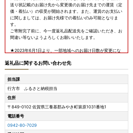
送り状記載のお届け先から変更後のお届け先までの運賃（定
価・着払い）の収受が開始されます。また、運賃のお支払い
に関しましては、お届け先様での着払いのみ可能となりま
す。
ご寄附完了前に、今一度返礼品配送先をご確認いただき、お
間違い等ないようよろしくお願いいたします。
★2023年6月1日より、一部地域へのお届け日数が変更にな
ります★
返礼品に関するお問い合わせ先
行方市ふるさと納税にて、返礼品配送を委託しているヤマト
運輸では、2023年6月1日（木）受付分から、下記の地域へ
担当課
のお届け日数および時間指定帯が変更となります。
行方市 ふるさと納税担当
賞味期限が短い一部返礼品（クール便配送）につきまして
は、下記対象地域含む一部地域へは配送できないこともござ
住所
いますので、予めご了承くださいますよう、お願い申し上げ
〒849-0102
佐賀県三養基郡みやき町簑原1031番地1
ます。
＜対象地域＞
電話番号
・島根県（松江市、安来市のみ対象）、広島県（福山市のみ
0942-80-7029
対象）、鳥取県、岡山県、徳島県、香川県、愛媛県、高知県