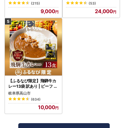
野菜 常温保存
(215)
(53)
9,000
24,000
【ふるなび限定】飛騨牛カ
レー13袋 訳あり | ビーフ レ
トルト 訳あり DC006-CP
岐阜県高山市
01 FN-Limited-VO
(634)
10,000