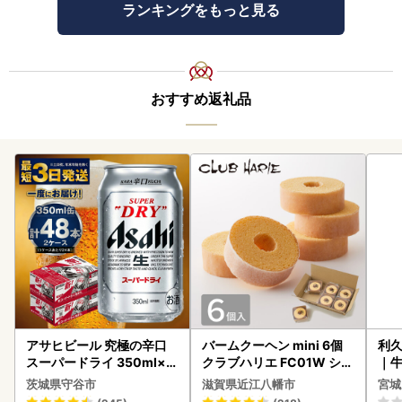
ランキングをもっと見る
おすすめ返礼品
アサヒビール 究極の辛口
バームクーヘン mini 6個
利久
スーパードライ 350ml×4
クラブハリエ FC01W シェ
｜
8本 ビール
アボックス バウムクーヘ
茨城県守谷市
滋賀県近江八幡市
宮城
ン