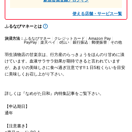
使える店舗・サービス一覧
ふるなびマネーとは
決済方法：
ふるなびマネー
クレジットカード
Amazon Pay
PayPay
楽天ペイ
d払い
銀行振込
郵便振替
その他
羽生漬物店の甘楽京は、行方産のらっきょうをほんのり甘めに漬
けています。血液サラサラ効果が期待できると言われています
が、あまりの美味しさに食べ過ぎ注意です!!１日5粒くらいを目安
に美味しくお召し上がり下さい。
詳しくは『なめがた日和』内特集記事をご覧下さい。
【申込期日】
通年
【注意書き】