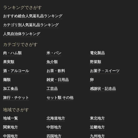
ランキングでさがす
おすすめ総合人気返礼品ランキング
カテゴリ別人気返礼品ランキング
人気自治体ランキング
カテゴリでさがす
肉・ハム類
米・パン
電化製品
果実類
魚介類
野菜類
酒・アルコール
お茶・飲料
お菓子・スイーツ
麺類
雑貨・日用品
卵
加工食品
工芸品
感謝状・記念品
旅行・チケット
セット類 その他
地域でさがす
地域一覧
北海道地方
東北地方
関東地方
中部地方
近畿地方
中国地方
四国地方
九州地方