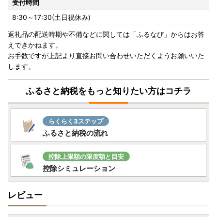
受付時間
■書類の送付について■
8:30～17:30(土日祝休み)
寄附金受領証明書、及びワンストップ特例申請書はお申し込
返礼品の配送時期や不備などに関しては「ふるなび」からはお答
み完了後、2週間から1ヶ月ほどでお送りいたします。
えできかねます。
※お申し込み状況により前後する場合がございます。あらか
お手数ですが上記より直接お問い合わせいただくようお願いいた
じめご了承ください。
します。
■寄附金税額控除に係る申告特例申請書（ワンストップ特例
申請書）の送付について ■
ふるさと納税をもっと知りたい方はコチラ
提出期限は、寄附翌年の1月10日必着です。添付書類と合わ
せて期限内に下記へご郵送下さい。
らくらく3ステップ
〒311-3892 茨城県行方市麻生1561番地9
ふるさと納税の流れ
行方市ふるさと応援寄附金事務局
（行方市企画部魅力発信課）
控除上限額の限度額と目安
控除シミュレーション
レビュー