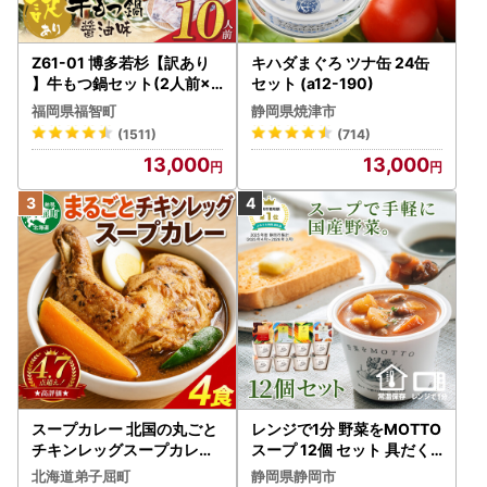
Z61-01 博多若杉【訳あり
キハダまぐろ ツナ缶 24缶
】牛もつ鍋セット(2人前×5
セット (a12-190)
) 10人前 もつ鍋
福岡県福智町
静岡県焼津市
(1511)
(714)
13,000
13,000
スープカレー 北国の丸ごと
レンジで1分 野菜をMOTTO
チキンレッグスープカレー
スープ 12個 セット 具だく
4個 3739
さんスープ 朝食 惣菜 国産
北海道弟子屈町
静岡県静岡市