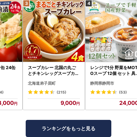
缶 24缶
スープカレー 北国の丸ご
レンジで1分 野菜をMOT
とチキンレッグスープカレ
Oスープ 12個 セット 具
ー4個 3739
くさんスープ 朝食 惣菜 
北海道弟子屈町
静岡県静岡市
産野菜 常温保存
4)
(215)
(53)
3,000
9,000
24,00
ランキングをもっと見る