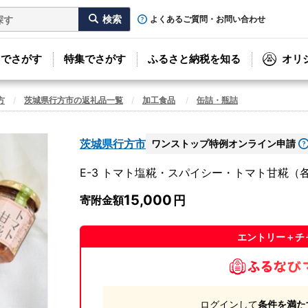
よくあるご質問・お問い合わせ
リでさがす
特集でさがす
ふるさと納税を知る
オリ
方
茨城県行方市の返礼品一覧
加工食品
缶詰・瓶詰
茨城県行方市
ワンストップ特例オンライン申請
E-3 トマト塩糀・スパイシー・トマト甘糀（
15,000
寄附金額
エントリー＋チ
ログインして
条件を満た