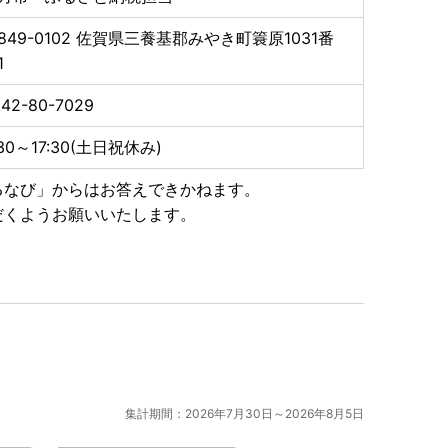
はお申し込み完了後、2週間から1ヶ月ほどでお送りいた
849-0102
佐賀県三養基郡みやき町簑原1031番
1
す。あらかじめご了承ください。
42-80-7029
トップ特例申請書）の送付について ■
書類と合わせて期限内に下記へご郵送下さい。
:30～17:30(土日祝休み)
るなび」からはお答えできかねます。
だくようお願いいたします。
集計期間：2026年7月30日～2026年8月5日