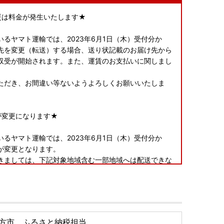
変更は料金が発生いたします★
るヤマト運輸では、2023年6月1日（木）受付分か
先を変更（転送）する場合、送り状記載のお届け先から
収受が開始されます。また、運賃のお支払いに関しまし
。
ただき、お間違い等ないようよろしくお願いいたしま
が変更になります★
るヤマト運輸では、2023年6月1日（木）受付分か
が変更となります。
きましては、下記対象地域含む一部地域へは配送できな
すよう、お願い申し上げます。
福山市のみ対象）、鳥取県、岡山県、徳島県、香川県、
方市 ふるさと納税担当