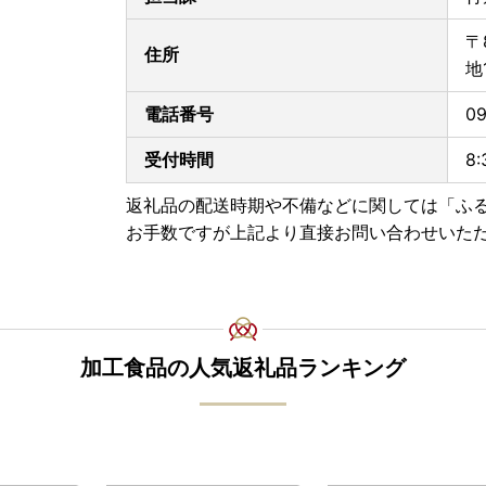
■書類の送付について■
寄附金受領証明書、及びワンストップ特例申請書
〒
します。
住所
地
※お申し込み状況により前後する場合がございま
電話番号
09
■寄附金税額控除に係る申告特例申請書（ワンス
提出期限は、寄附翌年の1月10日必着です。添付
受付時間
8
〒311-3892 茨城県行方市麻生1561番地9
返礼品の配送時期や不備などに関しては「ふ
行方市ふるさと応援寄附金事務局
お手数ですが上記より直接お問い合わせいた
（行方市企画部魅力発信課）
加工食品の人気返礼品ランキング