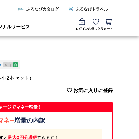
ふるなびカタログ
ふるなびトラベル
ジナルサービス
ログイン
お気に入り
カート
e
ま
自
各小2本セット）
お気に入りに登録
ャージでマネー増量！
増量の内訳
すと
最大0円分獲得
できます！