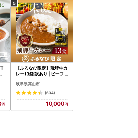
T
【ふるなび限定】飛騨牛カ
だ
レー13袋 訳あり | ビーフ
国
レトルト 訳あり DC006-
岐阜県高山市
CP01 FN-Limited-VO
(634)
0
10,000