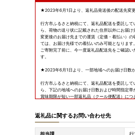
★2023年6月1日より、返礼品発送後の配送先
行方市ふるさと納税にて、返礼品配送を委託してい
ら、荷物の送り状に記載された住所以外にお届け
変更後のお届け先までの運賃（定価・着払い）の
ては、お届け先様での着払いのみ可能となります
ご寄附完了前に、今一度返礼品配送先をご確認い
す。
★2023年6月1日より、一部地域へのお届け日数
行方市ふるさと納税にて、返礼品配送を委託してい
ら、下記の地域へのお届け日数および時間指定帯
賞味期限が短い一部返礼品（クール便配送）につ
いこともございますので、予めご了承くださいま
＜対象地域＞
返礼品に関するお問い合わせ先
・島根県（松江市、安来市のみ対象）、広島県（
愛媛県、高知県
担当課
行