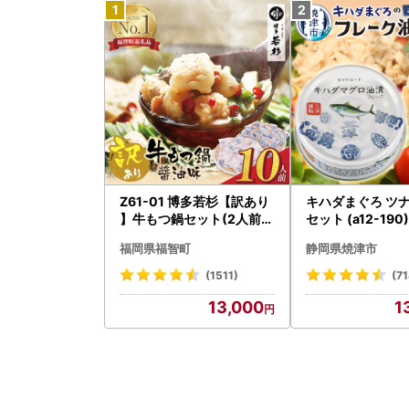
Z61-01 博多若杉【訳あり
キハダまぐろ ツナ
】牛もつ鍋セット(2人前×
セット (a12-190)
5) 10人前 もつ鍋
福岡県福智町
静岡県焼津市
(1511)
(71
13,000
1