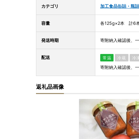
カテゴリ
加工食品
缶詰・瓶
容量
各125g×2本 計6
発送時期
寄附納入確認後、
配送
常温
冷蔵
冷
寄附納入確認後、
返礼品画像