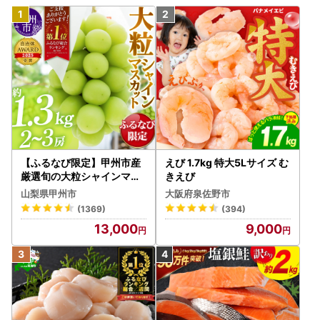
【ふるなび限定】甲州市産
えび 1.7kg 特大5Lサイズ む
厳選旬の大粒シャインマス
きえび
カット 約1.3kg 2～3房【2
山梨県甲州市
大阪府泉佐野市
026年発送】（MG）B12-
(1369)
(394)
472 FN-Limited-VO シャ
13,000
9,000
インマスカット フルーツ