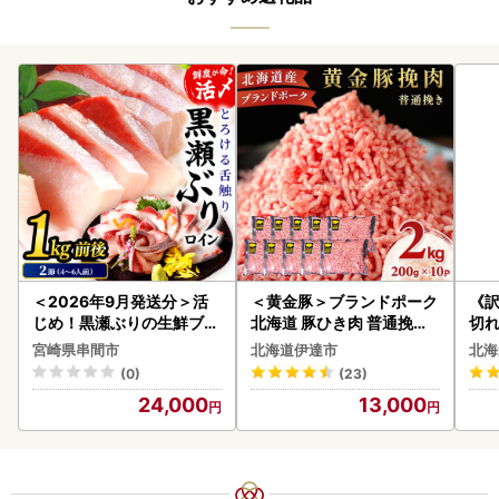
＜2026年9月発送分＞活
＜黄金豚＞ブランドポーク
《
じめ！黒瀬ぶりの生鮮ブリ
北海道 豚ひき肉 普通挽き
切れ
ロイン2節（1.0kg前後）_
200g 10パック 計2kg
0g 
宮崎県串間市
北海道伊達市
北海
K001-012-2609
(0)
(23)
24,000
13,000