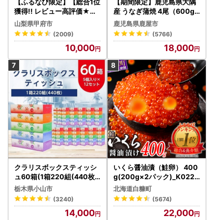
【ふるなび限定】【総合1位
【期間限定】鹿児島県大隅
獲得!! レビュー高評価★】
産 うなぎ蒲焼 4尾（600g
〈2026年度配送分〉山梨
） KN007-004-04-cp18
山梨県甲府市
鹿児島県鹿屋市
県産 シャインマスカット 2
うなぎ 鰻 魚 惣菜 総菜
(2009)
(5766)
～3房（1.0kg以上）シャイ
10,000
18,000
ン フルーツ FN-Limited-S
P
クラリスボックスティッシ
いくら醤油漬（鮭卵） 400
ュ60箱(1箱220組(440枚))
g(200g×2パック)_K022-
(5個入り×12セット)【配送
1676
栃木県小山市
北海道白糠町
不可地域：離島・沖縄県】
(3240)
(5674)
【1256759】
14,000
22,000