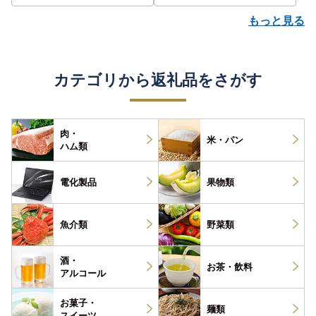
もっと見る
カテゴリから返礼品をさがす
肉・
米・パン
ハム類
電化製品
果物類
魚介類
野菜類
酒・
お茶・
飲料
アルコール
お菓子・
麺類
スイーツ