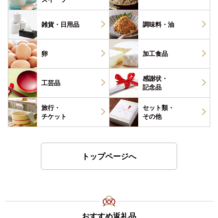
雑貨・
日用品
調味料・
油
卵
加工食品
感謝状・
工芸品
記念品
旅行・
セット類・
チケット
その他
トップページへ
おすすめ返礼品