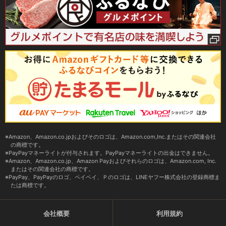
Amazon、Amazon.co.jpおよびそのロゴは、Amazon.com,Inc.またはその関連会社
の商標です。
PayPayマネーライトが付与されます。PayPayマネーライトの出金はできません。
Amazon、Amazon.co.jp、Amazon Payおよびそれらのロゴは、Amazon.com, Inc.
またはその関連会社の商標です。
PayPay、PayPayのロゴ、ペイペイ、Ｐのロゴは、LINEヤフー株式会社の登録商標ま
たは商標です。
会社概要
利用規約