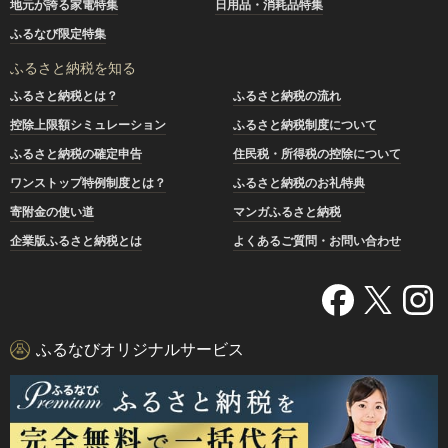
地元が誇る家電特集
日用品・消耗品特集
ふるなび限定特集
ふるさと納税を知る
ふるさと納税とは？
ふるさと納税の流れ
控除上限額シミュレーション
ふるさと納税制度について
ふるさと納税の確定申告
住民税・所得税の控除について
ワンストップ特例制度とは？
ふるさと納税のお礼特典
寄附金の使い道
マンガふるさと納税
企業版ふるさと納税とは
よくあるご質問・お問い合わせ
ふるなびオリジナルサービス