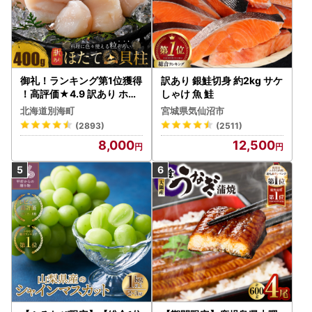
御礼！ランキング第1位獲得
訳あり 銀鮭切身 約2kg サケ
！高評価★4.9 訳あり ホタ
しゃけ 魚 鮭
テ 400g（ほたて 帆立 貝柱
北海道別海町
宮城県気仙沼市
冷凍 ）
(2893)
(2511)
8,000
12,500