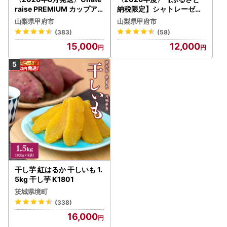
raise PREMIUM カップア
納税限定】シャトレーゼ人
イス 詰合せ 4種 24個 アイ
気お菓子勢ぞろい!! お菓子
山梨県甲府市
山梨県甲府市
ス
福箱 シャトレーゼ
(383)
(58)
15,000
12,000
干し芋 紅はるか 干しいも 1.
5kg 干し芋 K1801
茨城県境町
(338)
16,000