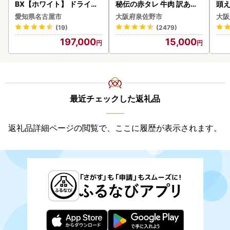
BX【ホワイト】 ドライヤ
秘伝の赤タレ 牛肉 訳あり
頭え
ー 美容 家電 ドライヤー リ
焼肉 BBQ
愛知県名古屋市
大阪府泉佐野市
大阪
ファ
(19)
(2479)
197,000
15,000
最近チェックした返礼品
返礼品詳細ページの閲覧で、ここに履歴が表示されます。