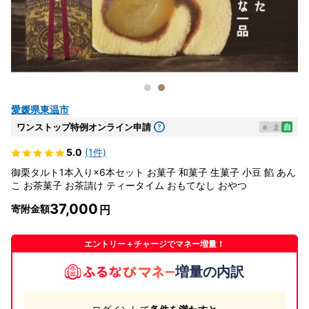
愛媛県東温市
ワンストップ特例オンライン申請
e
ま
自
5.0
(1件)
御栗タルト1本入り×6本セット お菓子 和菓子 生菓子 小豆 餡 あん
こ お茶菓子 お茶請け ティータイム おもてなし おやつ
37,000
寄附金額
エントリー＋チャージでマネー増量！
増量の内訳