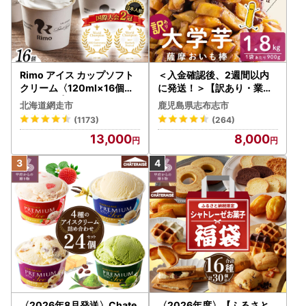
Rimo アイス カップソフト
＜入金確認後、2週間以内
クリーム〈120ml×16個〉
に発送！＞【訳あり・業務
ABA002 | アイス
用】薩摩おいも棒セット 計
北海道網走市
鹿児島県志布志市
1.8kg(900g×2袋) p8-142
(1173)
(264)
-2w
13,000
8,000
〈2026年8月発送〉Chate
〈2026年度〉【ふるさと