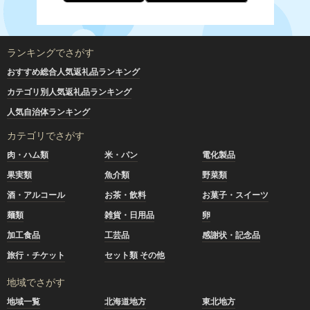
ランキングでさがす
おすすめ総合人気返礼品ランキング
カテゴリ別人気返礼品ランキング
人気自治体ランキング
カテゴリでさがす
肉・ハム類
米・パン
電化製品
果実類
魚介類
野菜類
酒・アルコール
お茶・飲料
お菓子・スイーツ
麺類
雑貨・日用品
卵
加工食品
工芸品
感謝状・記念品
旅行・チケット
セット類 その他
地域でさがす
地域一覧
北海道地方
東北地方