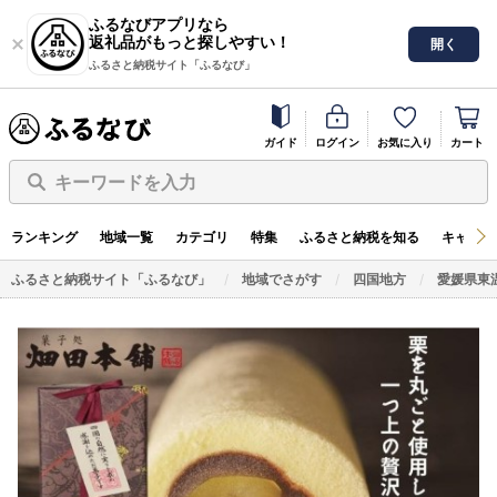
ふるなびアプリなら
返礼品がもっと探しやすい！
開く
ふるさと納税サイト「ふるなび」
ガイド
ログイン
お気に入り
カート
キーワードを入力
ランキング
地域一覧
カテゴリ
特集
ふるさと納税を知る
キャンペ
ふるさと納税サイト「ふるなび」
地域でさがす
四国地方
愛媛県東