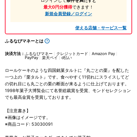
ログインして
条件を満たすと
最大0円分獲得
できます！
新規会員登録／ログイン
使える店舗・サービス一覧
ふるなびマネーとは
決済方法：
ふるなびマネー
クレジットカード
Amazon Pay
PayPay
楽天ペイ
d払い
ロールケーキのような四国銘菓タルトに『丸ごとの栗』を配した
一つ上の『栗タルト』です。食べやすく11切れにスライスしてど
の切れ目にも丸ごとの栗の断面が来るように仕上げております。
1998年菓子大博覧会にて名誉総裁賞を受賞、モンドセレクション
でも最高金賞を受賞しております。
【注意書き】
※画像はイメージです。
※商品コード: 53030091