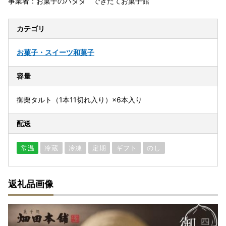
事業者：お菓子のハタダ できたてお菓子館
カテゴリ
お菓子・スイーツ
和菓子
容量
御栗タルト（1本11切れ入り）×6本入り
配送
常温
冷蔵
冷凍
定期
ギフト
のし
返礼品画像