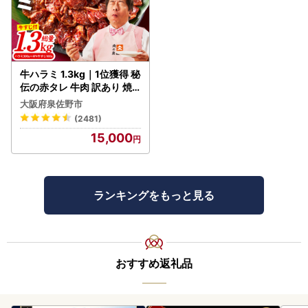
牛ハラミ 1.3kg｜1位獲得 秘
伝の赤タレ 牛肉 訳あり 焼
肉 BBQ
大阪府泉佐野市
(2481)
15,000
ランキングをもっと見る
おすすめ返礼品