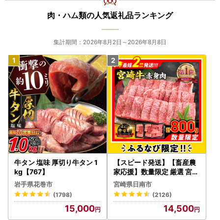
肉・ハム類の人気返礼品ランキング
集計期間：2026年8月2日～2026年8月8日
牛タン 塩味 厚切り牛タン 1
【スピード発送】【畜産農
kg【767】
家応援】数量限定 厳選 宮崎
牛 赤身 焼肉 計800g FN-Li
岩手県花巻市
宮崎県日南市
mited-PR_BDV5-26-2W
(1798)
(2126)
15,000
14,500