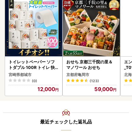
トイレットペーパー ソフ
おせち 京都三千院の里＆
エン
トダブル 100R トイレ 快
マノワール おせち
_T0
速〔12-I5-TP100-R〕
宮崎県都城市
京都府亀岡市
北海
(0)
(123)
12,000
59,000
最近チェックした返礼品