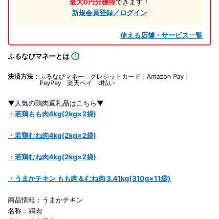
最大0円分獲得
できます！
新規会員登録／ログイン
使える店舗・サービス一覧
ふるなびマネーとは
決済方法：
ふるなびマネー
クレジットカード
Amazon Pay
PayPay
楽天ペイ
d払い
▼人気の鶏肉返礼品はこちら▼
・若鶏もも肉4kg(2kg×2袋)
・若鶏むね肉4kg(2kg×2袋)
・若鶏むね肉4kg(2kg×2袋)
・うまかチキン もも肉＆むね肉 3.41kg(310g×11袋)
商品情報：うまかチキン
名称：鶏肉