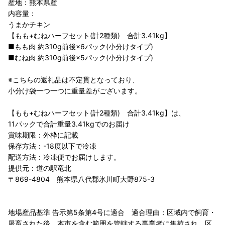
産地：熊本県産
内容量：
うまかチキン
【もも+むねハーフセット(計2種類) 合計3.41kg】
■もも肉 約310g前後×6パック(小分けタイプ)
■むね肉 約310g前後×5パック(小分けタイプ)
※こちらの返礼品は不定貫となっており、
小分け袋一つ一つに重量差がございます。
【もも+むねハーフセット(計2種類) 合計3.41kg】は、
11パックで合計重量3.41kgでのお届け
賞味期限：外枠に記載
保存方法：-18度以下で冷凍
配送方法：冷凍便でお届けします。
提供元：道の駅竜北
〒869-4804 熊本県八代郡氷川町大野875-3
地場産品基準 告示第5条第4号に適合 適合理由：区域内で飼育・
屠畜された後、本市を含む範囲を管轄する事業者に集荷され、区