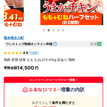
熊本県氷川町
ワンストップ特例オンライン申請
e
ま
自
4.9
(14件)
鶏肉 若鶏 切身 もも むね 計3.41kg 訳あり 鶏肉
14,500
寄附金額
エントリー＋チャージでマネー増量！
増量の内訳
ログインして
条件を満たすと