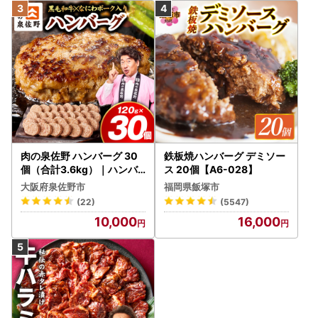
肉の泉佐野 ハンバーグ 30
鉄板焼ハンバーグ デミソー
個（合計3.6kg）｜ハンバ
ス 20個【A6-028】
ーグ 訳あり 黒毛和牛×なに
大阪府泉佐野市
福岡県飯塚市
わポーク
(22)
(5547)
10,000
16,000