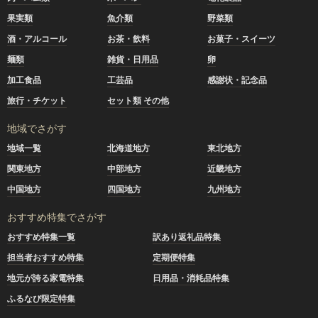
果実類
魚介類
野菜類
酒・アルコール
お茶・飲料
お菓子・スイーツ
麺類
雑貨・日用品
卵
加工食品
工芸品
感謝状・記念品
旅行・チケット
セット類 その他
地域でさがす
地域一覧
北海道地方
東北地方
関東地方
中部地方
近畿地方
中国地方
四国地方
九州地方
おすすめ特集でさがす
おすすめ特集一覧
訳あり返礼品特集
担当者おすすめ特集
定期便特集
地元が誇る家電特集
日用品・消耗品特集
ふるなび限定特集