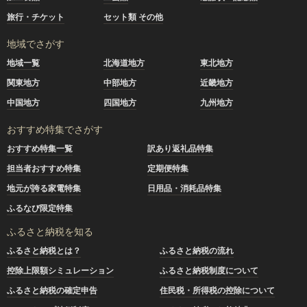
旅行・チケット
セット類 その他
地域でさがす
地域一覧
北海道地方
東北地方
関東地方
中部地方
近畿地方
中国地方
四国地方
九州地方
おすすめ特集でさがす
おすすめ特集一覧
訳あり返礼品特集
担当者おすすめ特集
定期便特集
地元が誇る家電特集
日用品・消耗品特集
ふるなび限定特集
ふるさと納税を知る
ふるさと納税とは？
ふるさと納税の流れ
控除上限額シミュレーション
ふるさと納税制度について
ふるさと納税の確定申告
住民税・所得税の控除について