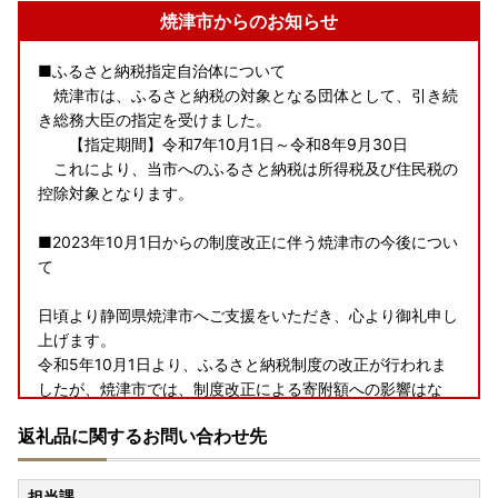
焼津市からのお知らせ
■ふるさと納税指定自治体について
焼津市は、ふるさと納税の対象となる団体として、引き続
き総務大臣の指定を受けました。
【指定期間】令和7年10月1日～令和8年9月30日
これにより、当市へのふるさと納税は所得税及び住民税の
控除対象となります。
■2023年10月1日からの制度改正に伴う焼津市の今後につい
て
日頃より静岡県焼津市へご支援をいただき、心より御礼申し
上げます。
令和5年10月1日より、ふるさと納税制度の改正が行われま
したが、焼津市では、制度改正による寄附額への影響はな
く、ご寄附をいただいた皆様に魅力ある返礼品を丁寧にお届
返礼品に関するお問い合わせ先
けすることを基本に、市内事業者ともども、今まで同様、適
正な運用に努めてまいる所存でございます。
引き続き、焼津市へのご支援を賜りますようお願い申し上げ
担当課