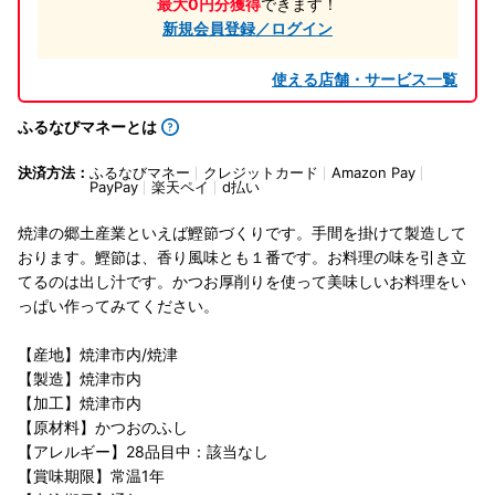
最大0円分獲得
できます！
新規会員登録／ログイン
使える店舗・サービス一覧
ふるなびマネーとは
決済方法：
ふるなびマネー
クレジットカード
Amazon Pay
PayPay
楽天ペイ
d払い
焼津の郷土産業といえば鰹節づくりです。手間を掛けて製造して
おります。鰹節は、香り風味とも１番です。お料理の味を引き立
てるのは出し汁です。かつお厚削りを使って美味しいお料理をい
っぱい作ってみてください。
【産地】焼津市内/焼津
【製造】焼津市内
【加工】焼津市内
【原材料】かつおのふし
【アレルギー】28品目中：該当なし
【賞味期限】常温1年