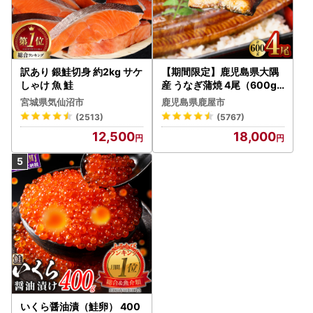
訳あり 銀鮭切身 約2kg サケ
【期間限定】鹿児島県大隅
しゃけ 魚 鮭
産 うなぎ蒲焼 4尾（600g
） KN007-004-04-cp18
宮城県気仙沼市
鹿児島県鹿屋市
うなぎ 鰻 魚 惣菜 総菜
(2513)
(5767)
12,500
18,000
いくら醤油漬（鮭卵） 400