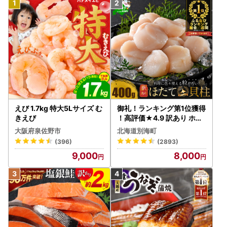
えび 1.7kg 特大5Lサイズ む
御礼！ランキング第1位獲得
きえび
！高評価★4.9 訳あり ホタ
テ 400g（ほたて 帆立 貝柱
大阪府泉佐野市
北海道別海町
冷凍 ）
(396)
(2893)
9,000
8,000