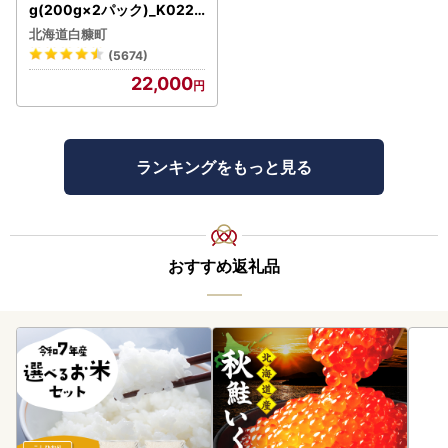
g(200g×2パック)_K022-
1676
北海道白糠町
(5674)
22,000
ランキングをもっと見る
おすすめ返礼品