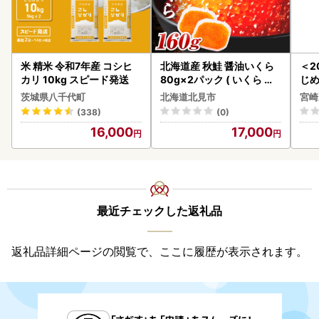
米 精米 令和7年産 コシヒ
北海道産 秋鮭 醤油いくら
＜2
カリ 10kg スピード発送
80g×2パック ( いくら イ
じ
クラ 魚卵 鮭 サケ さけ 鮭い
ロイ
茨城県八千代町
北海道北見市
宮崎
くら 醤油漬け パック 北海
K00
(338)
(0)
道産 ふるさと納税 秋鮭 )【
16,000
17,000
233-0002】
最近チェックした返礼品
返礼品詳細ページの閲覧で、ここに履歴が表示されます。