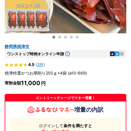
静岡県焼津市
ワンストップ特例オンライン申請
e
ま
自
4.5
(2件)
焼津特選かつお厚削り250ｇ×4袋 (a10-669)
11,000
寄附金額
エントリー＋チャージでマネー増量！
増量の内訳
ログインして
条件を満たすと