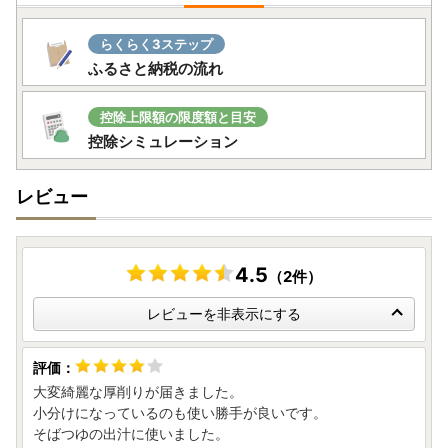
■お礼品配送の遅れについて
らくらく3ステップ
緊急事態宣言の影響によりお礼品の配送に遅れが生じる可
ふるさと納税の流れ
能性がございます。
ご迷惑をおかけする場合があると思いますが、ご理解を賜
りますようお願いいたします。
控除上限額の限度額と目安
控除シミュレーション
※ふるさと納税サイトを騙る詐欺サイトが増えており、焼津
市のお礼品を表示している詐欺サイトも確認されています。
レビュー
お礼品の寄付金額を割引や値引き等することはありませ
ん。少しでも怪しいと感じたらお電話ください。
(焼津市ふるさと納税課：054-626-9406)
4.5
（2件）
レビューを非表示にする
大変綺麗な厚削りが届きました。
小分けになっているのも使い勝手が良いです。
そばつゆの出汁に使いました。