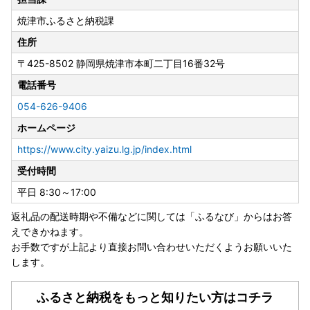
ます。
焼津市ふるさと納税課
焼津市長 中野 弘道
住所
〒425-8502
静岡県焼津市本町二丁目16番32号
■
ワンストップ特例申請が完全ペーパーレス！！申請アプリ
「IAM」新登場！
電話番号
ふるさと納税をいただいた皆様のご負担を軽減するために、
054-626-9406
焼津市ではスマートフォンのみで完結できるアプリ「IAM」
ホームページ
が誕生いたしました。
※申請には「マイナンバーカード」が必要です
https://www.city.yaizu.lg.jp/index.html
※App Store もしくは Google Play から「IAM（アイア
受付時間
ム）」アプリのダウンロードが必要です
平日 8:30～17:00
■天候状況や宅配業者の休業・営業時間短縮等にともなう影
返礼品の配送時期や不備などに関しては「ふるなび」からはお答
響について
えできかねます。
積雪等の天候状況や、年末年始における宅配業者の休業・営
お手数ですが上記より直接お問い合わせいただくようお願いいた
業時間短縮等の影響により、お礼品の配送に遅れが発生する
します。
可能性があります。
上記の事情によりお礼品の到着が遅延となる場合は、ご容赦
ふるさと納税をもっと知りたい方はコチラ
ください。