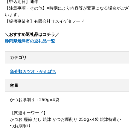
【申込期日】通年
【注意事項・その他】※時期により内容等が変更になる場合がござ
います。
【提供事業者】有限会社サスイゲタフード
＼おすすめ返礼品はコチラ／
静岡県焼津市の返礼品一覧
カテゴリ
魚介類
カツオ・かんぱち
容量
かつお厚削り：250g×4袋
【関連キーワード】
かつお 鰹節 だし 焼津 かつお厚削り 250g×4袋 焼津特選か
つお厚削り