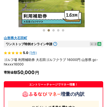
山形県大石田町
ワンストップ特例オンライン申請
e
ま
自
5.0
(1件)
ゴルフ場 利用補助券 大石田ゴルフクラブ 16000円 山形県 gc-
hkxxx16000
50,000
寄附金額
エントリー＋チャージでマネー増量！
増量の内訳