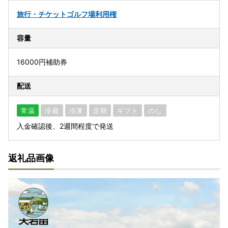
旅行・チケット
ゴルフ場利用権
容量
16000円補助券
配送
常温
冷蔵
冷凍
定期
ギフト
のし
入金確認後、2週間程度で発送
返礼品画像