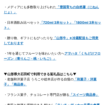
・メディアにも多数取り上げられた
「雪国育ちの自然薯（じねん
じょ）」
・日本酒飲み比べセット
「720ml 3本セット」「1800ml 3本セッ
ト」
・贈り物、ギフトにもぴったりな
「山形牛」※冷蔵配送もご用意
しております
・1年を通じてフルーツを味わいたい方へ
アヲハタ「くちどけフロ
ーズン（青りんご・桃・いちご）」
▼山形県大石田町で利用できる返礼品はこちら▼
・老舗和洋菓子店 うろこや総本店が作る自慢の
「和菓子・洋菓
子」「商品券」
・フランス菓子、チョコレート専門店が贈る
「スイーツ商品券」
・寿司と地酒を堪能できる 鮨けん
「ランチ・ディナー共通お食事