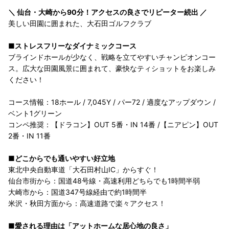
＼ 仙台・大崎から90分！アクセスの良さでリピーター続出 ／
美しい田園に囲まれた、大石田ゴルフクラブ
■ストレスフリーなダイナミックコース
ブラインドホールが少なく、戦略を立てやすいチャンピオンコー
ス。広大な田園風景に囲まれて、豪快なティショットをお楽しみ
ください！
コース情報：18ホール / 7,045Y / パー72 / 適度なアップダウン /
ベント1グリーン
コンペ推奨：【ドラコン】OUT 5番・IN 14番 /【ニアピン】OUT
2番・IN 11番
■どこからでも通いやすい好立地
東北中央自動車道「大石田村山IC」からすぐ！
仙台市街から：国道48号線・高速利用どちらでも1時間半弱
大崎市から：国道347号線経由で約1時間半
米沢・秋田方面から：高速道路で楽々アクセス！
■愛される理由は「アットホームな居心地の良さ」