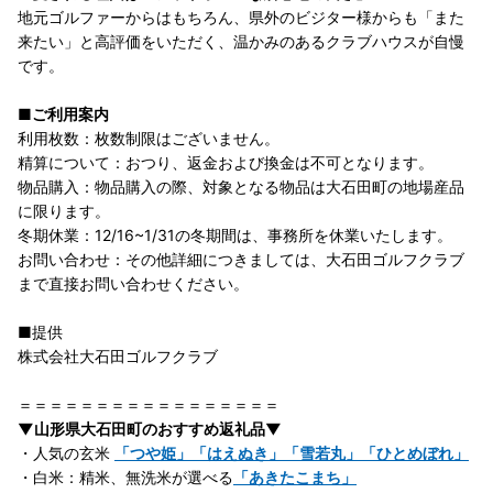
地元ゴルファーからはもちろん、県外のビジター様からも「また
来たい」と高評価をいただく、温かみのあるクラブハウスが自慢
です。
■ご利用案内
利用枚数：枚数制限はございません。
精算について：おつり、返金および換金は不可となります。
物品購入：物品購入の際、対象となる物品は大石田町の地場産品
に限ります。
冬期休業：12/16~1/31の冬期間は、事務所を休業いたします。
お問い合わせ：その他詳細につきましては、大石田ゴルフクラブ
まで直接お問い合わせください。
■提供
株式会社大石田ゴルフクラブ
＝＝＝＝＝＝＝＝＝＝＝＝＝＝＝＝＝
▼山形県大石田町のおすすめ返礼品▼
・人気の玄米
「つや姫」「はえぬき」「雪若丸」「ひとめぼれ」
・白米：精米、無洗米が選べる
「あきたこまち」