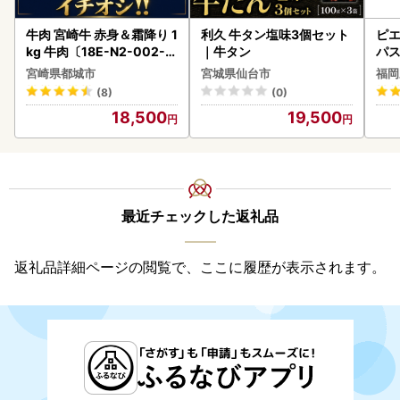
牛肉 宮崎牛 赤身＆霜降り 1
利久 牛タン塩味3個セット
ピエ
kg 牛肉〔18E-N2-002-1
｜牛タン
パス
kg-S4A6-CF〕
宮崎県都城市
宮城県仙台市
福岡
(8)
(0)
18,500
19,500
最近チェックした返礼品
返礼品詳細ページの閲覧で、ここに履歴が表示されます。