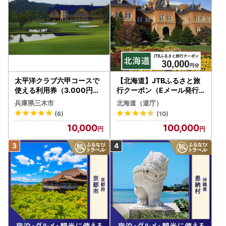
太平洋クラブ六甲コースで
【北海道】JTBふるさと旅
使える利用券（3.000円分
行クーポン（Eメール発行
）
）30,000円分 旅行 トラベ
兵庫県三木市
北海道（道庁）
ル 宿泊 人気 おすすめ JTB
(6)
(10)
W030T
10,000
100,000