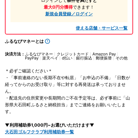
ログインして
条件を満たすと
最大0円分獲得
できます！
新規会員登録／ログイン
使える店舗・サービス一覧
ふるなびマネーとは
決済方法：
ふるなびマネー
クレジットカード
Amazon Pay
PayPay
楽天ペイ
d払い
銀行振込
郵便振替
その他
＊必ずご確認ください＊
・「事前連絡のない長期不在や転居」「お申込の不備」「日数が
経ってからのお受け取り」等に対する再発送は承っておりませ
ん。
・配送先の住所変更や長期間のご不在予定等は、必ず事前に「山
形県大石田町ふるさと納税担当」までご連絡をお願いいたしま
す。
▼利用補助券1,000円~お選びいただけます▼
大石田ゴルフクラブ利用補助券一覧