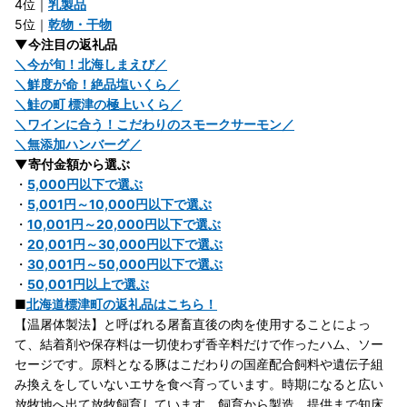
4位｜
乳製品
5位｜
乾物・干物
▼今注目の返礼品
＼今が旬！北海しまえび／
＼鮮度が命！絶品塩いくら／
＼鮭の町 標津の極上いくら／
＼ワインに合う！こだわりのスモークサーモン／
＼無添加ハンバーグ／
▼寄付金額から選ぶ
・
5,000円以下で選ぶ
・
5,001円～10,000円以下で選ぶ
・
10,001円～20,000円以下で選ぶ
・
20,001円～30,000円以下で選ぶ
・
30,001円～50,000円以下で選ぶ
・
50,001円以上で選ぶ
■
北海道標津町の返礼品はこちら！
【温屠体製法】と呼ばれる屠畜直後の肉を使用することによっ
て、結着剤や保存料は一切使わず香辛料だけで作ったハム、ソー
セージです。原料となる豚はこだわりの国産配合飼料や遺伝子組
み換えをしていないエサを食べ育っています。時期になると広い
放牧地へ出て放牧飼育しています。飼育から製造、提供まで知床