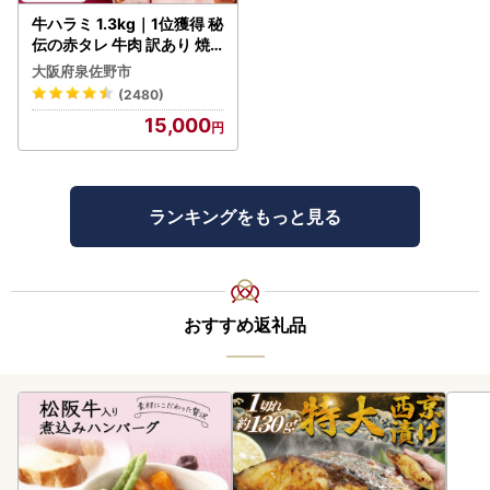
牛ハラミ 1.3kg｜1位獲得 秘
伝の赤タレ 牛肉 訳あり 焼
肉 BBQ
大阪府泉佐野市
(2480)
15,000
ランキングをもっと見る
おすすめ返礼品