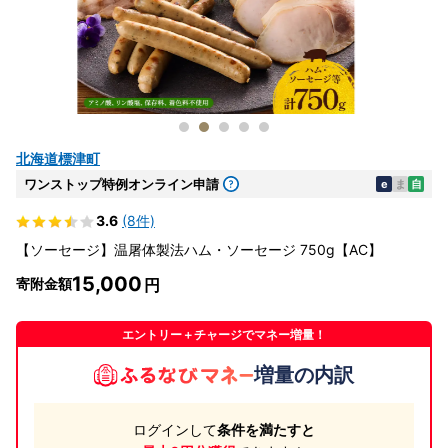
北海道標津町
ワンストップ特例オンライン申請
e
ま
自
3.6
(8件)
【ソーセージ】温屠体製法ハム・ソーセージ 750g【AC】
15,000
寄附金額
エントリー＋チャージでマネー増量！
増量の内訳
ログインして
条件を満たすと