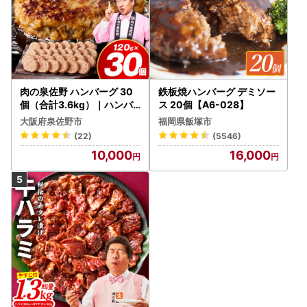
肉の泉佐野 ハンバーグ 30
鉄板焼ハンバーグ デミソー
個（合計3.6kg）｜ハンバ
ス 20個【A6-028】
ーグ 訳あり 黒毛和牛×なに
大阪府泉佐野市
福岡県飯塚市
わポーク
(22)
(5546)
10,000
16,000