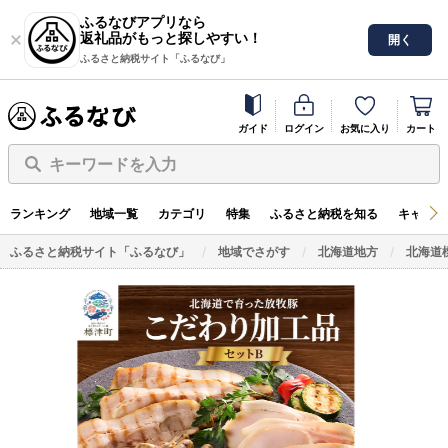
ふるなびアプリなら
返礼品がもっと探しやすい！
開く
ふるさと納税サイト「ふるなび」
ガイド
ログイン
お気に入り
カート
キーワードを入力
ランキング
地域一覧
カテゴリ
特集
ふるさと納税を知る
キャンペ
ふるさと納税サイト「ふるなび」
地域でさがす
北海道地方
北海道