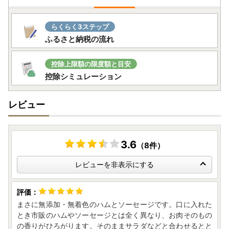
ざいますので、あらかじめご了承ください。）
・事前にご連絡なく⾧期不在等による返送や劣化等が発生し
らくらく3ステップ
た場合は、再送いたしかねますのでご了承ください。
ふるさと納税の流れ
・当町では寄附をいただいた方へお礼品をお送りしておりま
すが、受け取られたお礼の品は一時所得に該当します。
一時所得は年間の所定額を超えると課税対象となりますの
控除上限額の限度額と目安
でご留意ください。
控除シミュレーション
【お問い合わせ先】
レビュー
[返礼品に関するお問い合わせ]
TEL : 050-1732-8731
mail: shibetsu@furusato-supports.com
対応時間：平日9時00分～17時15分
3.6
（8件）
[ワンストップ特例制度に関するお問い合わせ]
レビューを非表示にする
TE L:050-3108-9315
mail: h.shibetsu@do-furusato.jp
対応時間：平日9時00分～17時15分
まさに無添加・無着色のハムとソーセージです。口に入れた
とき市販のハムやソーセージとは全く異なり、お肉そのもの
の香りがひろがります。そのままサラダなどと合わせるとと