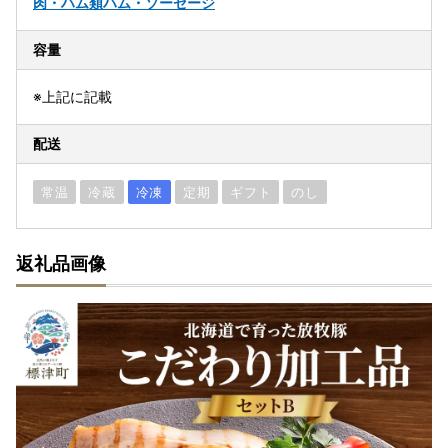
肉・ハム類
ハム・ソーセージ
容量
※上記に記載
配送
常温
冷蔵
冷凍
定期
ギフト
のし
返礼品画像