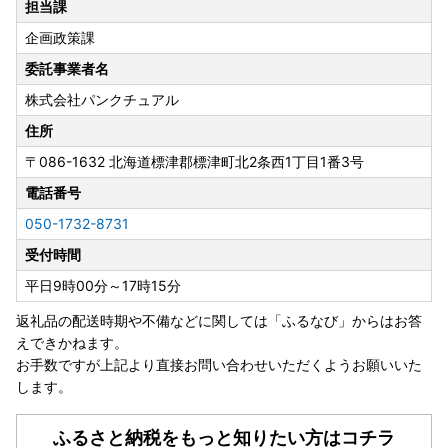
担当課
郵送での申請書提出をご希望の方は町ホームページより申請
企画政策課
書様式をダウンロードいただくか、ふるさと納税コールセン
ター(050-3108-9315)へご連絡ください。
委託事業者名
【申請書ダウンロード】
株式会社パンクチュアル
https://www.shibetsutown.jp/administration/?content=35
9
住所
〒086-1632
北海道標津郡標津町北2条西1丁目1番3号
申請書は寄附をされた日の翌年の1月10日必着でご提出くだ
電話番号
さい。
050-1732-8731
―――――――――――――――――――――――――――
受付時間
――――
■寄附のお申し込みについて
平日9時00分～17時15分
・寄附完了後のキャンセルや、お礼品の変更は原則できませ
返礼品の配送時期や不備などに関しては「ふるなび」からはお答
ん。お間違いのないようお申し込みください。
えできかねます。
・標津町にお住まいの方は、お礼品をお受け取りいただけま
お手数ですが上記より直接お問い合わせいただくようお願いいた
せんのでご了承ください。
します。
・ご不在等でお礼品をお受け取りいただけない期間等がござ
いましたら、お問い合わせ先までご連絡ください。
ふるさと納税をもっと知りたい方はコチラ
（一部のお礼品ではご不在日を承ることができない場合がご