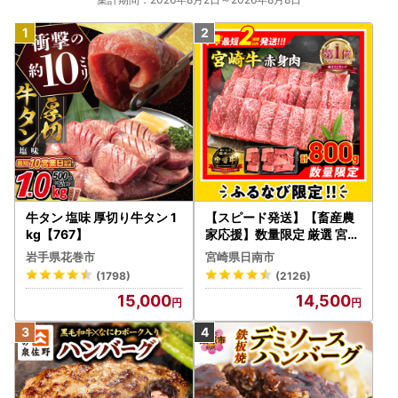
牛タン 塩味 厚切り牛タン 1
【スピード発送】【畜産農
kg【767】
家応援】数量限定 厳選 宮崎
牛 赤身 焼肉 計800g FN-Li
岩手県花巻市
宮崎県日南市
mited-PR_BDV5-26-2W
(1798)
(2126)
15,000
14,500