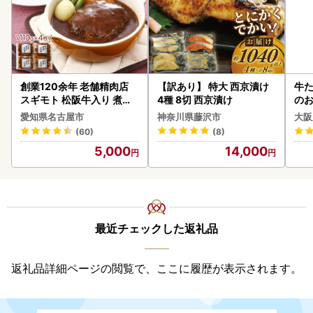
創業120余年 老舗精肉店
【訳あり】 特大 西京漬け
牛た
スギモト 松阪牛入り 煮込
4種 8切 西京漬け
のお
み ハンバーグ 110g×4枚
愛知県名古屋市
神奈川県藤沢市
大阪
惣菜 お取り寄せ グルメ ハ
(60)
(8)
ンバーグ 冷凍
5,000
14,000
最近チェックした返礼品
返礼品詳細ページの閲覧で、ここに履歴が表示されます。