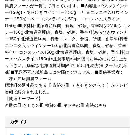
興農ファームが一貫して行っています。■内容量:バジルウインナ
ー(150g)・あらびきウインナー(150g)・行者ニンニク入りウイン
ナー(150g)・ベーコンスライス(150g)・ロースハムスライス
(150g)■原材料:北海道産豚肉、食塩、砂糖、香辛料(バジルウィン
ナー150g)北海道産豚肉、食塩、砂糖、香辛料(あらびきウィンナ
ー150g)北海道産豚肉、行者ニンニク、食塩、砂糖、香辛料(行者
ニンニク入りウインナー150g)北海道産豚肉、食塩、砂糖、香辛
料(ベーコンスライス150g)北海道産豚肉、食塩、砂糖、香辛料(ロ
ースハムスライス150g)※注意事項※開封後はお早めにお召し上が
り下さい。原産地:北海道賞味期限:約180日配送方法:クール便(冷
凍)■配送不可地域離島にはお届けできません。■提供事業者：
（株）知床興農ファーム
標津町の返礼品である【 奇跡の皿 （ きせきのさら ）】がテレビ
番組で紹介されました。
【関連キーワード】
奇跡の皿 きせきの皿 軌跡の皿 キセキの皿 奇跡のさら
カテゴリ