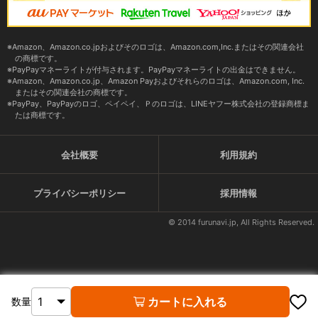
Amazon、Amazon.co.jpおよびそのロゴは、Amazon.com,Inc.またはその関連会社
の商標です。
PayPayマネーライトが付与されます。PayPayマネーライトの出金はできません。
Amazon、Amazon.co.jp、Amazon Payおよびそれらのロゴは、Amazon.com, Inc.
またはその関連会社の商標です。
PayPay、PayPayのロゴ、ペイペイ、Ｐのロゴは、LINEヤフー株式会社の登録商標ま
たは商標です。
会社概要
利用規約
プライバシーポリシー
採用情報
© 2014 furunavi.jp, All Rights Reserved.
カートに入れる
数量