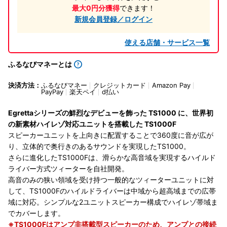
最大0円分獲得
できます！
新規会員登録／ログイン
使える店舗・サービス一覧
ふるなびマネーとは
決済方法：
ふるなびマネー
クレジットカード
Amazon Pay
PayPay
楽天ペイ
d払い
Egrettaシリーズの鮮烈なデビューを飾った TS1000 に、世界初
の新素材ハイレゾ対応ユニットを搭載した TS1000F
スピーカーユニットを上向きに配置することで360度に音が広が
り、立体的で奥行きのあるサウンドを実現したTS1000。
さらに進化したTS1000Fは、滑らかな高音域を実現するハイルド
ライバー方式ツィーターを自社開発。
高音のみの狭い領域を受け持つ一般的なツィーターユニットに対
して、TS1000Fのハイルドライバーは中域から超高域までの広帯
域に対応。シンプルな2ユニットスピーカー構成でハイレゾ帯域ま
でカバーします。
※TS1000Fはアンプ非搭載型スピーカーのため、アンプとの接続