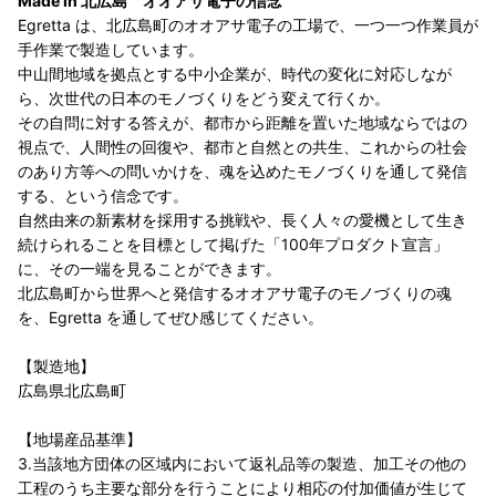
Made in 北広島 オオアサ電子の信念
Egretta は、北広島町のオオアサ電子の工場で、一つ一つ作業員が
手作業で製造しています。
中山間地域を拠点とする中小企業が、時代の変化に対応しなが
ら、次世代の日本のモノづくりをどう変えて行くか。
その自問に対する答えが、都市から距離を置いた地域ならではの
視点で、人間性の回復や、都市と自然との共生、これからの社会
のあり方等への問いかけを、魂を込めたモノづくりを通して発信
する、という信念です。
自然由来の新素材を採用する挑戦や、長く人々の愛機として生き
続けられることを目標として掲げた「100年プロダクト宣言」
に、その一端を見ることができます。
北広島町から世界へと発信するオオアサ電子のモノづくりの魂
を、Egretta を通してぜひ感じてください。
【製造地】
広島県北広島町
【地場産品基準】
3.当該地方団体の区域内において返礼品等の製造、加工その他の
工程のうち主要な部分を行うことにより相応の付加価値が生じて