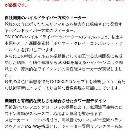
が必要です。
自社開発のハイルドライバー方式ツィーター
蛇腹のように折りたたんだフィルムを横方向に収縮させて発音す
るハイルドライバー方式のツィーター。
TS1000Fのハイルドライバーツィーターのフィルムには、粘土を
主原料とした新開発素材「ポリマー・クレイ・コンポジット・フ
ィルム」を採用しています。
さらにこの特殊フィルムを振動板として加工する技術開発にも成
功した結果、可聴帯領域から50kHzを超えるハイパーソニック領
域まで、驚異的なワイドレンジの高性能スピーカーが実現しまし
た。
鈴虫の音色に着想を得たTS1000のコンセプトを踏襲しつつ、新た
な技術革新によって、より自然な音像再現を可能にしています。
機能性と有機的な美しさを融合させたタワー型デザイン
円筒形バスレフエンクロージャの採用により、低周波再生時のピ
ストン運動がスムーズで、心地よい低音を響かせます。
スピーカーユニットの構成は、高域音でのエネルギー空間バラン
スをとるため2-Way構成とし、ツイーター専用リフレクターも装