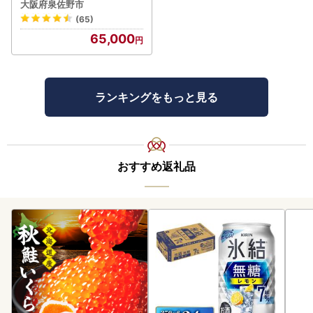
製造 FN-Limited-PR
大阪府泉佐野市
(65)
65,000
ランキングをもっと見る
おすすめ返礼品