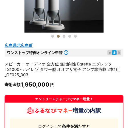
広島県北広島町
ワンストップ特例オンライン申請
e
ま
自
スピーカー オーディオ 全方位 無指向性 Egretta エグレッタ
TS1000F ハイレゾ タワー型 オオアサ電子 アンプ非搭載 2本1組
_OE025_003
1,950,000
寄附金額
エントリー＋チャージでマネー増量！
増量の内訳
ログインして
条件を満たすと