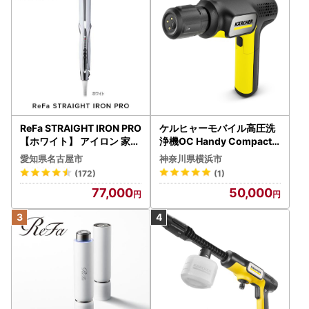
ReFa STRAIGHT IRON PRO
ケルヒャーモバイル高圧洗
【ホワイト】 アイロン 家電
浄機OC Handy Compact
美容 リファ アイロン
（ハンディエア） APV000
愛知県名古屋市
神奈川県横浜市
7
(172)
(1)
77,000
50,000