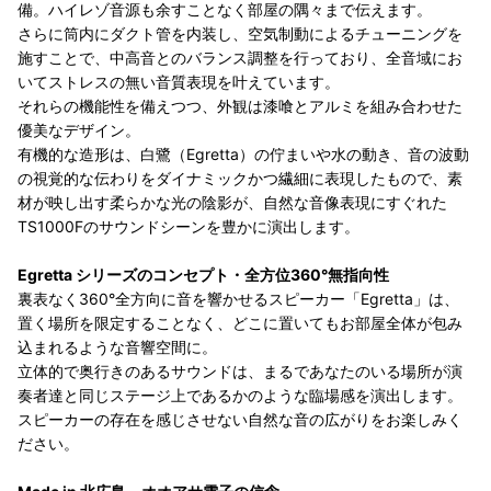
備。ハイレゾ音源も余すことなく部屋の隅々まで伝えます。
さらに筒内にダクト管を内装し、空気制動によるチューニングを
施すことで、中高音とのバランス調整を行っており、全音域にお
いてストレスの無い音質表現を叶えています。
それらの機能性を備えつつ、外観は漆喰とアルミを組み合わせた
優美なデザイン。
有機的な造形は、白鷺（Egretta）の佇まいや水の動き、音の波動
の視覚的な伝わりをダイナミックかつ繊細に表現したもので、素
材が映し出す柔らかな光の陰影が、自然な音像表現にすぐれた
TS1000Fのサウンドシーンを豊かに演出します。
Egretta シリーズのコンセプト・全方位360°無指向性
裏表なく360°全方向に音を響かせるスピーカー「Egretta」は、
置く場所を限定することなく、どこに置いてもお部屋全体が包み
込まれるような音響空間に。
立体的で奥行きのあるサウンドは、まるであなたのいる場所が演
奏者達と同じステージ上であるかのような臨場感を演出します。
スピーカーの存在を感じさせない自然な音の広がりをお楽しみく
ださい。