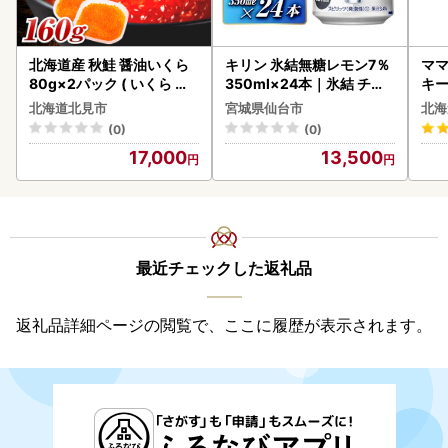
北海道産 秋鮭 醤油いくら
キリン 氷結無糖レモン7％
ママ
80g×2パック ( いくら イ
350ml×24本｜氷結 チュ
キ
クラ 魚卵 鮭 サケ さけ 鮭い
ーハイ 仙台市
ズ 
北海道北見市
宮城県仙台市
北海
くら 醤油漬け パック 北海
0
(0)
(0)
道産 ふるさと納税 秋鮭 )【
17,000
13,500
233-0002】
最近チェックした返礼品
返礼品詳細ページの閲覧で、ここに履歴が表示されます。