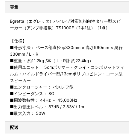
容量
Egretta（エグレッタ）ハイレゾ対応無指向性タワー型スピ
ーカー（アンプ非搭載）TS1000F（2本1組）［1点］
【仕様】
■外形寸法： ベース部直径 φ330mm × 高さ960mm × 奥行
330mm / L・R
■重量： 約11.2kg /本（ L・R計 約22.4kg）
■使用ユニット： 5cmポリマー・クレイ・コンポジットフィ
ルム・ハイルドライバー型/13cmポリプロピレン・コーン型
スピーカー
■エンクロージャー： バスレフ型
■インピーダンス： 8Ω
■周波数特性： 44Hz ～ 45,000Hz
■出力音圧レベル： 87dB / 2.83V / 1m
■最大入力： 50W
配送