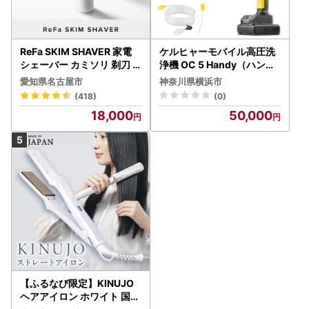
ReFa SKIM SHAVER 家電
ケルヒャーモバイル高圧洗
シェーバー カミソリ 剃刀
浄機 OC 5 Handy（ハンデ
シェーバー
ィジェット） APV0006
愛知県名古屋市
神奈川県横浜市
(418)
(0)
18,000
50,000
【ふるなび限定】KINUJO
ヘアアイロン ホワイト 国内