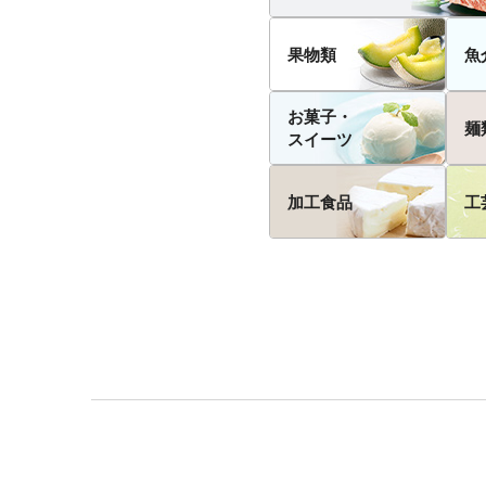
果物類
魚
お菓子・
麺
スイーツ
加工食品
工