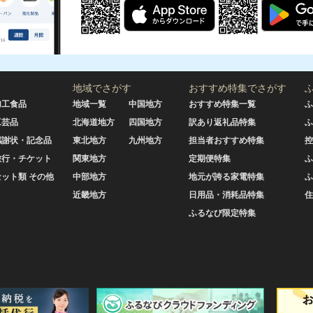
地域でさがす
おすすめ特集でさがす
加工食品
地域一覧
中国地方
おすすめ特集一覧
ふ
工芸品
北海道地方
四国地方
訳あり返礼品特集
ふ
感謝状・記念品
東北地方
九州地方
担当者おすすめ特集
控
旅行・チケット
関東地方
定期便特集
ふ
セット類 その他
中部地方
地元が誇る家電特集
ふ
近畿地方
日用品・消耗品特集
住
ふるなび限定特集