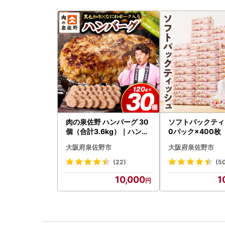
肉の泉佐野 ハンバーグ 30
ソフトパックティ
個（合計3.6kg）｜ハンバ
0パック×400枚
ーグ 訳あり 黒毛和牛×なに
大阪府泉佐野市
大阪府泉佐野市
わポーク
(22)
(5
10,000
1