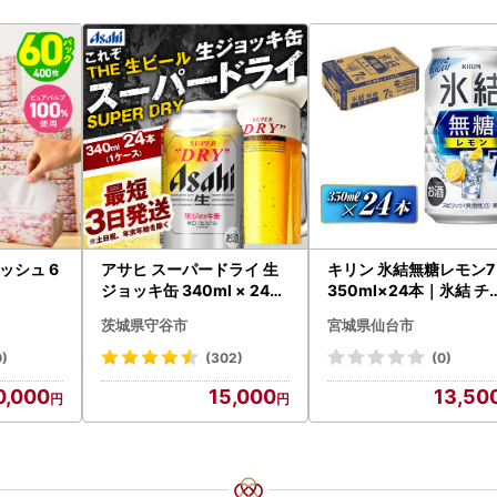
ッシュ 6
アサヒ スーパードライ 生
キリン 氷結無糖レモン7
ジョッキ缶 340ml × 24本
350ml×24本｜氷結 チ
(1ケース) ＜茨城工場＞ 缶
ーハイ 仙台市
茨城県守谷市
宮城県仙台市
ビール お酒 Asahi 守谷市
0)
(302)
(0)
0,000
15,000
13,50