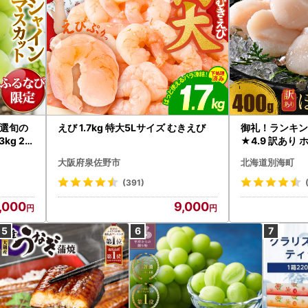
選旬の
えび 1.7kg 特大5Lサイズ むきえび
御礼！ランキン
kg 2
★4.9 訳あり 
B12-
帆立 貝柱 冷凍 
大阪府泉佐野市
北海道別海町
インマス
(391)
,000
9,000