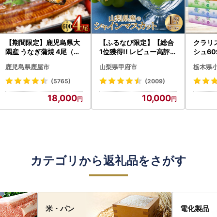
【期間限定】鹿児島県大
【ふるなび限定】【総合
クラリ
隅産 うなぎ蒲焼 4尾（60
1位獲得!! レビュー高評価
シュ60
0g） KN007-004-04-
★】〈2026年度配送分
0枚))
鹿児島県鹿屋市
山梨県甲府市
栃木県
cp18 うなぎ 鰻 魚 惣菜 総
〉山梨県産 シャインマス
ト)【
菜
カット 2～3房（1.0kg以
・沖縄県
(5765)
(2009)
上）シャイン フルーツ F
18,000
10,000
N-Limited-SP
カテゴリから返礼品をさがす
米・パン
電化製品