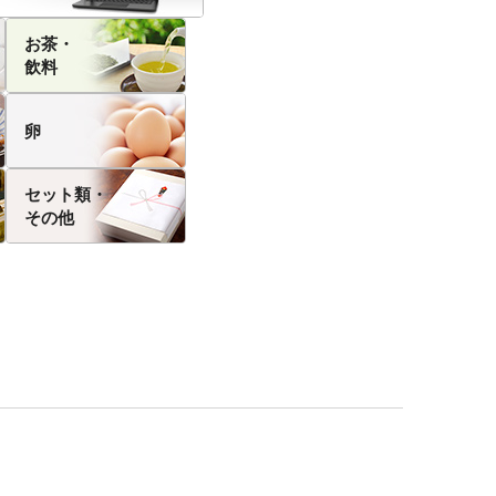
お茶・
飲料
卵
セット類・
その他