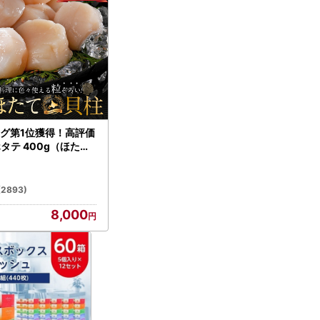
グ第1位獲得！高評価
ホタテ 400g（ほたて
）
(2893)
8,000