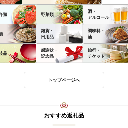
酒・
介類
野菜類
アルコール
雑貨・
調味料・
類
日用品
油
感謝状・
旅行・
芸品
記念品
チケット
トップページへ
おすすめ返礼品