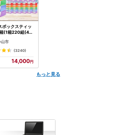
スボックスティッ
箱(1箱220組(44
(5個入り×12セッ
小山市
配送不可地域：離島
】【1256759】
(3240)
14,000
もっと見る