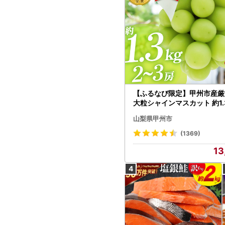
【ふるなび限定】甲州市産厳
大粒シャインマスカット 約1.3
～3房【2026年発送】（MG）
山梨県甲州市
472 FN-Limited-VO シャ
カット フルーツ
(1369)
13