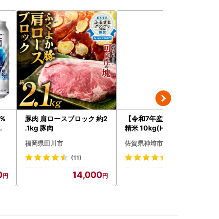
％
豚肉 肩ロースブロック 約2
【令和7年産】さがびより
ュ
.1kg 豚肉
精米 10kg(H015224)
福岡県田川市
佐賀県神埼市
(11)
(883)
0
14,000
19,000