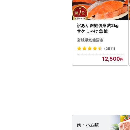
訳あり 銀鮭切身 約2kg
サケ しゃけ 魚 鮭
宮城県気仙沼市
(2511)
12,500
肉・
ハム類