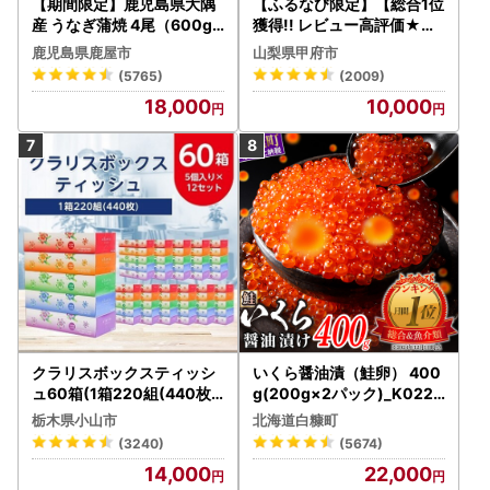
【期間限定】鹿児島県大隅
【ふるなび限定】【総合1位
産 うなぎ蒲焼 4尾（600g
獲得!! レビュー高評価★】
） KN007-004-04-cp18
〈2026年度配送分〉山梨
鹿児島県鹿屋市
山梨県甲府市
うなぎ 鰻 魚 惣菜 総菜
県産 シャインマスカット 2
(5765)
(2009)
～3房（1.0kg以上）シャイ
18,000
10,000
ン フルーツ FN-Limited-S
P
クラリスボックスティッシ
いくら醤油漬（鮭卵） 400
ュ60箱(1箱220組(440枚))
g(200g×2パック)_K022-
(5個入り×12セット)【配送
1676
栃木県小山市
北海道白糠町
不可地域：離島・沖縄県】
(3240)
(5674)
【1256759】
14,000
22,000