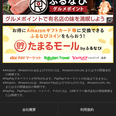
Amazon、Amazon.co.jpおよびそのロゴは、Amazon.com,Inc.またはその関連会社
の商標です。
PayPayマネーライトが付与されます。PayPayマネーライトの出金はできません。
Amazon、Amazon.co.jp、Amazon Payおよびそれらのロゴは、Amazon.com, Inc.
またはその関連会社の商標です。
PayPay、PayPayのロゴ、ペイペイ、Ｐのロゴは、LINEヤフー株式会社の登録商標ま
たは商標です。
会社概要
利用規約