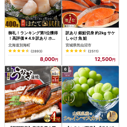
御礼！ランキング第1位獲得
訳あり 銀鮭切身 約2kg サケ
！高評価★4.9 訳あり ホタ
しゃけ 魚 鮭
テ 400g（ほたて 帆立 貝柱
北海道別海町
宮城県気仙沼市
冷凍 ）
(2893)
(2511)
8,000
12,500