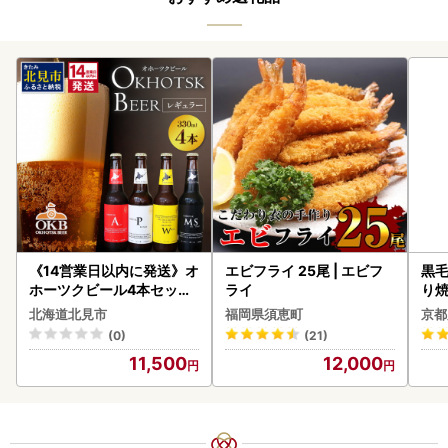
《14営業日以内に発送》オ
エビフライ 25尾 | エビフ
黒毛
ホーツクビール4本セット
ライ
り
( 飲料 飲み物 お酒 ビール
北海道北見市
福岡県須恵町
京都
クラフトビール 瓶ビール
(0)
(21)
贈答 ギフト 贈り物 お中元
11,500
12,000
御中元 お歳暮 御歳暮 お祝
い プレゼント モルトビー
ル 麦芽100% 熨斗 のし )【
028-0064】