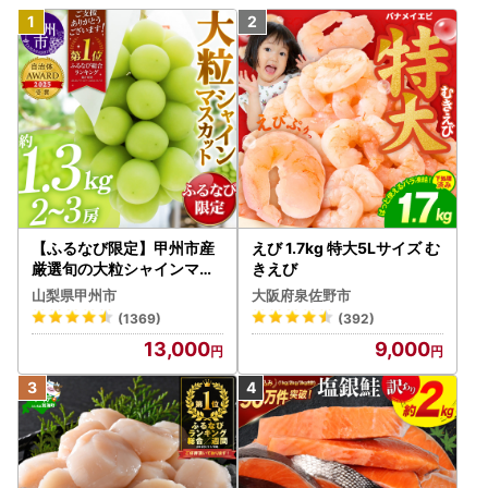
【ふるなび限定】甲州市産
えび 1.7kg 特大5Lサイズ む
厳選旬の大粒シャインマス
きえび
カット 約1.3kg 2～3房【2
山梨県甲州市
大阪府泉佐野市
026年発送】（MG）B12-
(1369)
(392)
472 FN-Limited-VO シャ
13,000
9,000
インマスカット フルーツ