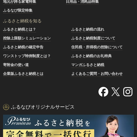
地元が誇る家電特集
日用品・消耗品特集
ふるなび限定特集
ふるさと納税を知る
ふるさと納税とは？
ふるさと納税の流れ
控除上限額シミュレーション
ふるさと納税制度について
ふるさと納税の確定申告
住民税・所得税の控除について
ワンストップ特例制度とは？
ふるさと納税のお礼特典
寄附金の使い道
マンガふるさと納税
企業版ふるさと納税とは
よくあるご質問・お問い合わせ
ふるなびオリジナルサービス