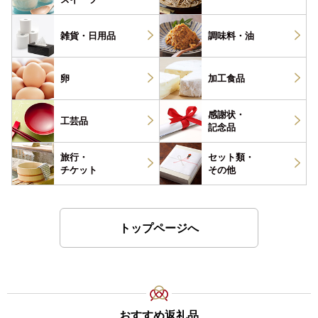
雑貨・
日用品
調味料・
油
卵
加工食品
感謝状・
工芸品
記念品
旅行・
セット類・
チケット
その他
トップページへ
おすすめ返礼品