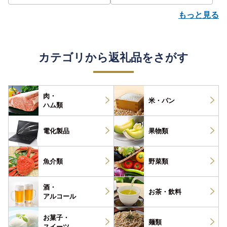
もっと見る
カテゴリから返礼品をさがす
肉・
米・パン
ハム類
電化製品
果物類
魚介類
野菜類
酒・
お茶・
飲料
アルコール
お菓子・
麺類
スイーツ