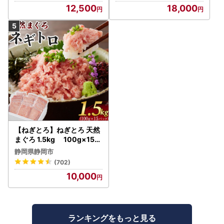
12,500
18,000
【ねぎとろ】ねぎとろ 天然
まぐろ 1.5kg 100g×15パ
ック
静岡県静岡市
(702)
10,000
ランキングをもっと見る