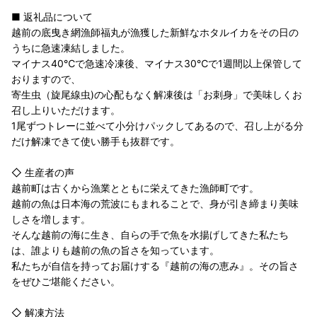
■ 返礼品について
越前の底曳き網漁師福丸が漁獲した新鮮なホタルイカをその日の
うちに急速凍結しました。
マイナス40℃で急速冷凍後、マイナス30℃で1週間以上保管して
おりますので、
寄生虫（旋尾線虫)の心配もなく解凍後は「お刺身」で美味しくお
召し上りいただけます。
1尾ずつトレーに並べて小分けパックしてあるので、召し上がる分
だけ解凍できて使い勝手も抜群です。
◇ 生産者の声
越前町は古くから漁業とともに栄えてきた漁師町です。
越前の魚は日本海の荒波にもまれることで、身が引き締まり美味
しさを増します。
そんな越前の海に生き、自らの手で魚を水揚げしてきた私たち
は、誰よりも越前の魚の旨さを知っています。
私たちが自信を持ってお届けする『越前の海の恵み』。その旨さ
をぜひご堪能ください。
◇ 解凍方法