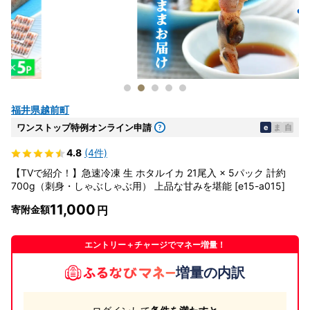
福井県越前町
ワンストップ特例オンライン申請
e
ま
自
4.8
(4件)
【TVで紹介！】急速冷凍 生 ホタルイカ 21尾入 × 5パック 計約
700g（刺身・しゃぶしゃぶ用） 上品な甘みを堪能 [e15-a015]
11,000
寄附金額
エントリー＋チャージでマネー増量！
増量の内訳