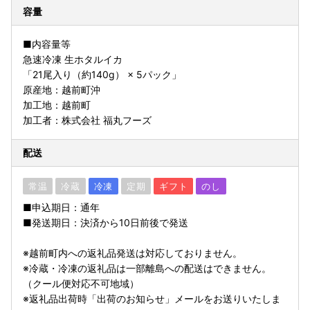
容量
■内容量等
急速冷凍 生ホタルイカ
「21尾入り（約140g） × 5パック」
原産地：越前町沖
加工地：越前町
加工者：株式会社 福丸フーズ
配送
常温
冷蔵
冷凍
定期
ギフト
のし
■申込期日：通年
■発送期日：決済から10日前後で発送
※越前町内への返礼品発送は対応しておりません。
※冷蔵・冷凍の返礼品は一部離島への配送はできません。
（クール便対応不可地域）
※返礼品出荷時「出荷のお知らせ」メールをお送りいたしま