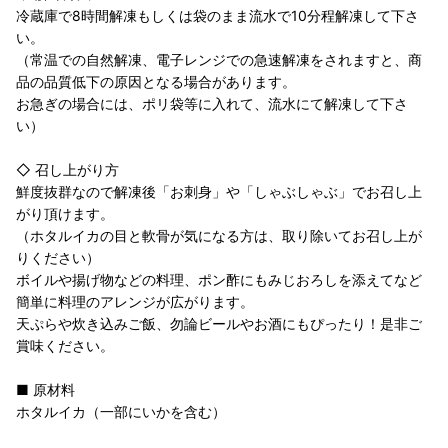
冷蔵庫で8時間解凍もしくは袋のまま流水で10分程解凍して下さ
い。
（常温での自然解凍、電子レンジでの急速解凍をされますと、商
品の品質低下の原因となる場合があります。
お急ぎの場合には、ポリ袋等に入れて、流水にて解凍して下さ
い）
◇ 召し上がり方
鮮度抜群なので解凍後「お刺身」や「しゃぶしゃぶ」でお召し上
がり頂けます。
（ホタルイカの目と軟骨が気になる方は、取り除いてお召し上が
りください）
ボイルや揚げ物などの料理、ポン酢にもみじおろしを添えてなど
簡単に料理のアレンジが広がります。
天ぷらや炊き込みご飯、勿論ビールやお酒にもぴったり！是非ご
賞味ください。
■ 原材料
ホタルイカ（一部にいかを含む）