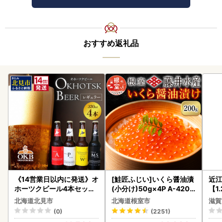
おすすめ返礼品
《14営業日以内に発送》オ
[鮭匠ふじい]いくら醤油漬
近
ホーツクビール4本セット
(小分け)50g×4P A-4209
【1
( 飲料 飲み物 お酒 ビール
5
】【
北海道北見市
北海道根室市
滋賀
クラフトビール 瓶ビール
(0)
(2251)
贈答 ギフト 贈り物 お中元