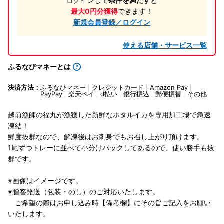
ログインして
条件を満たすと
最大0円分獲得
できます！
新規会員登録／ログイン
使える店舗・サービス一覧
ふるなびマネーとは
決済方法：
ふるなびマネー
クレジットカード
Amazon Pay
PayPay
楽天ペイ
d払い
銀行振込
郵便振替
その他
越前漁師の福丸が漁獲した新鮮なホタルイカを専用加工場で急速
凍結！
鮮度抜群なので、解凍後はお刺身でもお召し上がり頂けます。
1尾ずつトレーに並べて小分けパックしてあるので、使い勝手も抜
群です。
※画像はイメージです。
※贈答発送（包装・のし）のご対応いたします。
ご希望の際はお申し込み時【備考欄】にその旨ご記入をお願い
いたします。