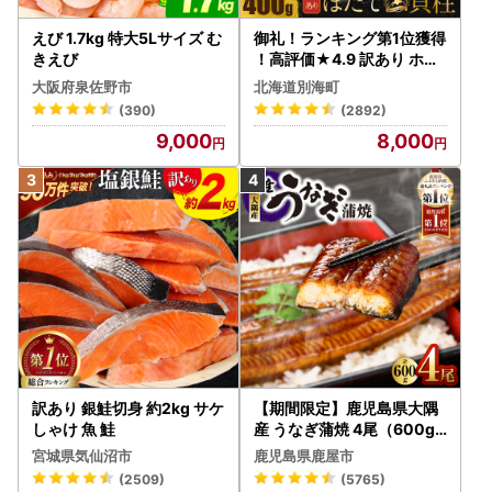
えび 1.7kg 特大5Lサイズ む
御礼！ランキング第1位獲得
きえび
！高評価★4.9 訳あり ホタ
テ 400g（ほたて 帆立 貝柱
大阪府泉佐野市
北海道別海町
冷凍 ）
(390)
(2892)
9,000
8,000
訳あり 銀鮭切身 約2kg サケ
【期間限定】鹿児島県大隅
しゃけ 魚 鮭
産 うなぎ蒲焼 4尾（600g
） KN007-004-04-cp18
宮城県気仙沼市
鹿児島県鹿屋市
うなぎ 鰻 魚 惣菜 総菜
(2509)
(5765)