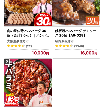
肉の泉佐野 ハンバーグ 30
鉄板焼ハンバーグ デミソー
個（合計3.6kg）｜ハンバ
ス 20個【A6-028】
ーグ 訳あり 黒毛和牛×なに
大阪府泉佐野市
福岡県飯塚市
わポーク
(22)
(5546)
10,000
16,000