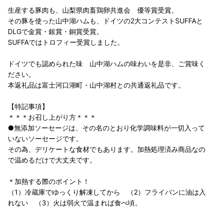
生産する豚肉も、山梨県肉畜鶏卵共進会 優等賞受賞。
その豚を使った山中湖ハムも、ドイツの2大コンテストSUFFAと
DLGで金賞・銀賞・銅賞受賞。
SUFFAではトロフィー受賞しました。
ドイツでも認められた味 山中湖ハムの味わいを是非、ご賞味く
ださい。
本返礼品は富士河口湖町・山中湖村との共通返礼品です。
【特記事項】
＊＊＊お召し上がり方＊＊＊
●無添加ソーセージは、その名のとおり化学調味料が一切入って
いないソーセージです。
その為、デリケートな食材でもあります。加熱処理済み商品なの
で温めるだけで大丈夫です。
＊加熱する際のポイント！
（1）冷蔵庫でゆっくり解凍してから （2）フライパンに油は入
れない （3）火は弱火で温まれば食べ頃。