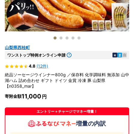
山梨県西桂町
ワンストップ特例オンライン申請
e
ま
自
4.8
(12件)
絶品ソーセージウインナー800g ／保存料 化学調味料 無添加 山中
湖ハム 詰め合わせ ギフト ドイツ 金賞 冷凍 豚 山梨県
【n0358_mar】
11,000
寄附金額
エントリー＋チャージでマネー増量！
増量の内訳