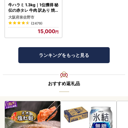
牛ハラミ 1.3kg｜1位獲得 秘
伝の赤タレ 牛肉 訳あり 焼
肉 BBQ
大阪府泉佐野市
(2479)
15,000
ランキングをもっと見る
おすすめ返礼品