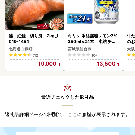
鮭 紅鮭 切り身 2kg_I
キリン 氷結無糖レモン7％
牛た
019-1454
350ml×24本｜氷結 チュ
のお
ーハイ 仙台市
北海道白糠町
宮城県仙台市
大阪
(12)
(0)
19,000
13,500
最近チェックした返礼品
返礼品詳細ページの閲覧で、ここに履歴が表示されます。