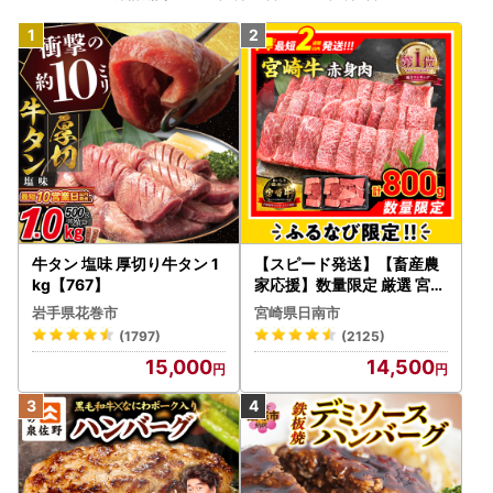
牛タン 塩味 厚切り牛タン 1
【スピード発送】【畜産農
kg【767】
家応援】数量限定 厳選 宮崎
牛 赤身 焼肉 計800g FN-Li
岩手県花巻市
宮崎県日南市
mited-PR_BDV5-26-2W
(1797)
(2125)
15,000
14,500