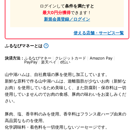
ログインして
条件を満たすと
最大0円分獲得
できます！
新規会員登録／ログイン
使える店舗・サービス一覧
ふるなびマネーとは
決済方法：
ふるなびマネー
クレジットカード
Amazon Pay
PayPay
楽天ペイ
d払い
山中湖ハムは、自社農場の豚を使用し加工しています。
新鮮な原料で作る山中湖ハムは、遊離脂肪が少ないお肉（新鮮な
お肉）を使用しているため美味しく、また防腐剤・保存料は一切
使用していませんのでお肉の食感、豚肉の味わいをお楽しみくだ
さい。
豚肉、塩、香辛料のみを使用。香辛料はフランス産ハーブ由来の
高品質なものを使用。
化学調味料・着色料を一切使用しないソーセージです。