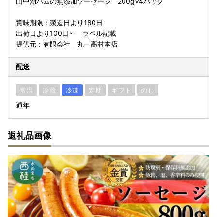
山中湖ハムの無添加ソーセージ 200g×4パック
賞味期限：製造日より180日
出荷日より100日～ ラベル記載
提供元：有限会社 丸一高村本店
配送
常温
冷蔵
冷凍
定期
ギフト
のし
通年
返礼品画像