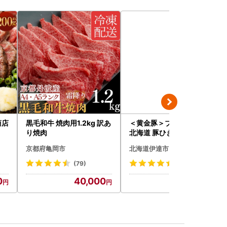
商店
黒毛和牛 焼肉用1.2kg 訳あ
＜黄金豚＞ブランドポーク
り焼肉
北海道 豚ひき肉 普通挽き
200g 10パック 計2kg
京都府亀岡市
北海道伊達市
(79)
(23)
0
40,000
13,000