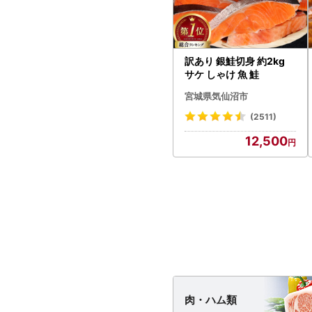
訳あり 銀鮭切身 約2kg
サケ しゃけ 魚 鮭
宮城県気仙沼市
(2511)
12,500
肉・
ハム類