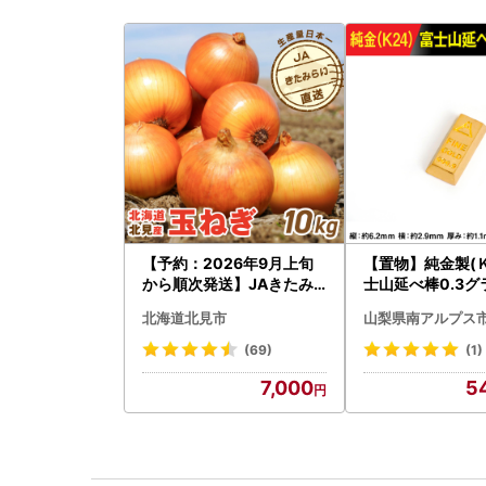
【予約：2026年9月上旬
【置物】純金製(Ｋ
から順次発送】JAきたみ
士山延べ棒0.3グラ
らい産 玉ねぎ Lサイズ 10k
BK193
北海道北見市
山梨県南アルプス
g ( タマネギ たまねぎ 野菜
)【210-0003-2026】
(69)
(1)
7,000
5