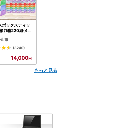
スボックスティッ
箱(1箱220組(44
(5個入り×12セッ
小山市
配送不可地域：離島
】【1256759】
(3240)
14,000
もっと見る