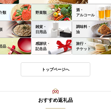
酒・
介類
野菜類
アルコール
雑貨・
調味料・
類
日用品
油
感謝状・
旅行・
芸品
記念品
チケット
トップページへ
おすすめ返礼品