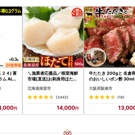
２４) 富
＼漁業者応援品／根室海鮮
牛たたき 200gと 名倉
ム ALP
市場[直送]お刺身用ほたて
のおいしいポン酢 30ml
貝柱500g A-28002
市
北海道根室市
大阪府阪南市
(3442)
(18)
4,000
14,000
13,00