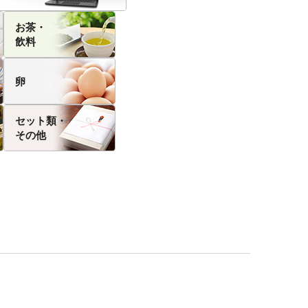
お茶・
飲料
卵
セット類・
その他