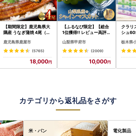
【期間限定】鹿児島県大
【ふるなび限定】【総合
クラリ
隅産 うなぎ蒲焼 4尾（60
1位獲得!! レビュー高評価
シュ60
0g） KN007-004-04-
★】〈2026年度配送分
0枚))
鹿児島県鹿屋市
山梨県甲府市
栃木県
cp18 うなぎ 鰻 魚 惣菜 総
〉山梨県産 シャインマス
ト)【
菜
カット 2～3房（1.0kg以
・沖縄県
(5765)
(2009)
上）シャイン フルーツ F
18,000
10,000
N-Limited-SP
カテゴリから返礼品をさがす
米・パン
電化製品