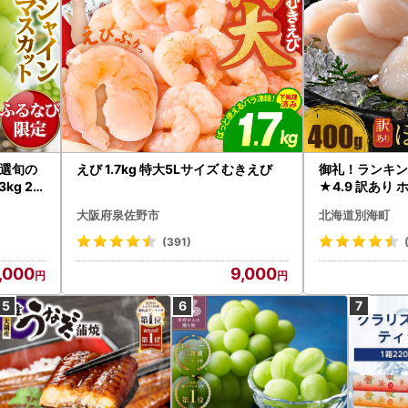
選旬の
えび 1.7kg 特大5Lサイズ むきえび
御礼！ランキン
kg 2
★4.9 訳あり 
B12-
帆立 貝柱 冷凍 
大阪府泉佐野市
北海道別海町
インマス
(391)
,000
9,000