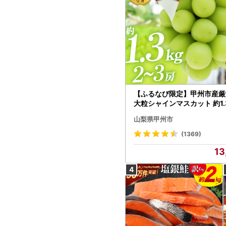
【ふるなび限定】甲州市産厳
大粒シャインマスカット 約1.3
～3房【2026年発送】（MG）
山梨県甲州市
472 FN-Limited-VO シャ
カット フルーツ
(1369)
13