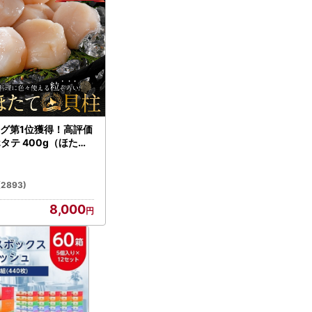
グ第1位獲得！高評価
ホタテ 400g（ほたて
）
(2893)
8,000