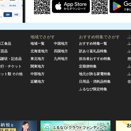
地域でさがす
おすすめ特集でさがす
加工食品
地域一覧
中国地方
おすすめ特集一覧
ふ
工芸品
北海道地方
四国地方
訳あり返礼品特集
ふ
感謝状・記念品
東北地方
九州地方
担当者おすすめ特集
控
旅行・チケット
関東地方
定期便特集
ふ
セット類 その他
中部地方
地元が誇る家電特集
ふ
近畿地方
日用品・消耗品特集
住
ふるなび限定特集