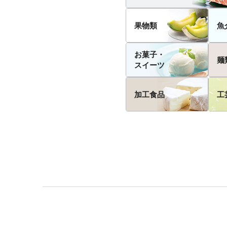
果物類
魚
お菓子・
麺
スイーツ
加工食品
工