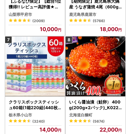
【ふるなび限定】【総合1位
【期間限定】鹿児島県大隅
獲得!! レビュー高評価★】
産 うなぎ蒲焼 4尾（600g
〈2026年度配送分〉山梨
） KN007-004-04-cp18
山梨県甲府市
鹿児島県鹿屋市
県産 シャインマスカット 2
うなぎ 鰻 魚 惣菜 総菜
(2009)
(5766)
～3房（1.0kg以上）シャイ
10,000
18,000
ン フルーツ FN-Limited-S
P
クラリスボックスティッシ
いくら醤油漬（鮭卵） 400
ュ60箱(1箱220組(440枚))
g(200g×2パック)_K022-
(5個入り×12セット)【配送
1676
栃木県小山市
北海道白糠町
不可地域：離島・沖縄県】
(3240)
(5674)
【1256759】
14,000
22,000