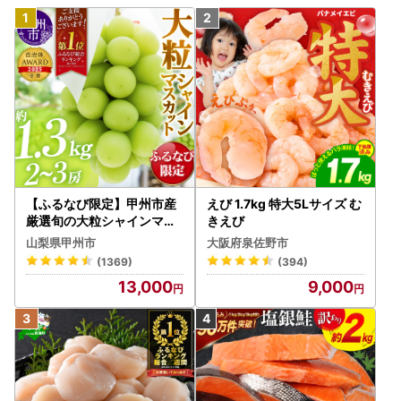
【ふるなび限定】甲州市産
えび 1.7kg 特大5Lサイズ む
厳選旬の大粒シャインマス
きえび
カット 約1.3kg 2～3房【2
山梨県甲州市
大阪府泉佐野市
026年発送】（MG）B12-
(1369)
(394)
472 FN-Limited-VO シャ
13,000
9,000
インマスカット フルーツ