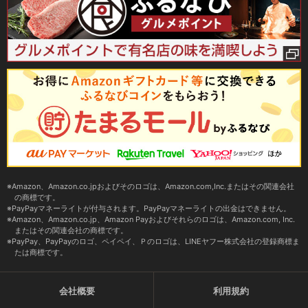
Amazon、Amazon.co.jpおよびそのロゴは、Amazon.com,Inc.またはその関連会社
の商標です。
PayPayマネーライトが付与されます。PayPayマネーライトの出金はできません。
Amazon、Amazon.co.jp、Amazon Payおよびそれらのロゴは、Amazon.com, Inc.
またはその関連会社の商標です。
PayPay、PayPayのロゴ、ペイペイ、Ｐのロゴは、LINEヤフー株式会社の登録商標ま
たは商標です。
会社概要
利用規約