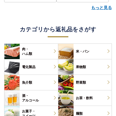
もっと見る
カテゴリから返礼品をさがす
肉・
米・パン
ハム類
電化製品
果物類
魚介類
野菜類
酒・
お茶・
飲料
アルコール
お菓子・
麺類
スイーツ