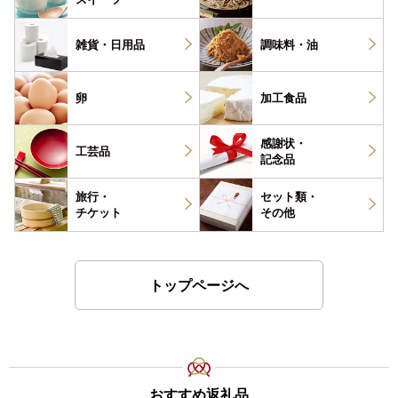
雑貨・
日用品
調味料・
油
卵
加工食品
感謝状・
工芸品
記念品
旅行・
セット類・
チケット
その他
トップページへ
おすすめ返礼品