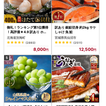
御礼！ランキング第1位獲得
訳あり 銀鮭切身 約2kg サケ
！高評価★4.9 訳あり ホタ
しゃけ 魚 鮭
テ 400g（ほたて 帆立 貝柱
北海道別海町
宮城県気仙沼市
冷凍 ）
(2893)
(2511)
8,000
12,500