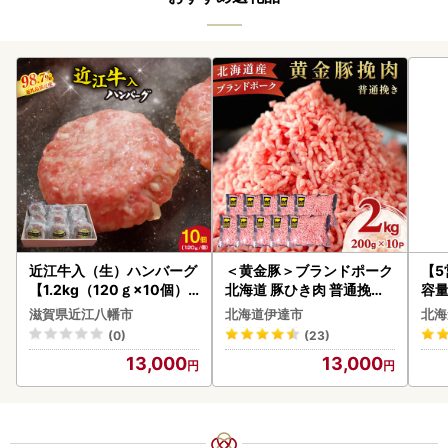
近江牛入（生）ハンバーグ
＜黄金豚＞ブランドポーク
【
【1.2kg（120ｇ×10個）
北海道 豚ひき肉 普通挽き
容量
】【AG09W】
200g 10パック 計2kg
あ
滋賀県近江八幡市
北海道伊達市
北海
ーグ
(0)
(23)
05
13,000
13,000