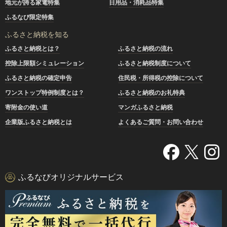
地元が誇る家電特集
日用品・消耗品特集
ふるなび限定特集
ふるさと納税を知る
ふるさと納税とは？
ふるさと納税の流れ
控除上限額シミュレーション
ふるさと納税制度について
ふるさと納税の確定申告
住民税・所得税の控除について
ワンストップ特例制度とは？
ふるさと納税のお礼特典
寄附金の使い道
マンガふるさと納税
企業版ふるさと納税とは
よくあるご質問・お問い合わせ
ふるなびオリジナルサービス