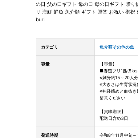
の日 父の日ギフト 母の日 母の日ギフト 贈り
リ 海鮮 鮮魚 魚介類 ギフト 贈答 お祝い 御祝
buri
カテゴリ
魚介類
その他の魚
容量
【容量】
■養殖ブリ1匹(5kg～
※刺身約15～20人
※大きさは生育状況
※神経締めと血抜き
留意ください
【賞味期限】
配送日含め3日
発送時期
令和8年11月中旬～