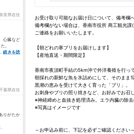
 奈良県在住
お受け取り可能なお届け日について、備考欄
備考欄がない場合は、香南市役所 商工観光課(furusat
ご連絡をお願いいたします。
、心臓など
した。
【朝どれの寒ブリをお届けします】
..
続きを読
【産地直送・期間限定】
香南市夜須町手結の5km沖で外洋養殖を行っ
朝採れの新鮮な魚を氷詰めにして、そのまま1
黒潮の恵みを受けて大きく育った「ブリ」。
 千葉県在住
お刺身やブリの照り焼きなど、お好みでお召し
※神経締めと血抜き処理済み。エラ内臓の除
※写真はイメージです
ありがたか
が、
～お申込み前に、下記を必ずご確認ください