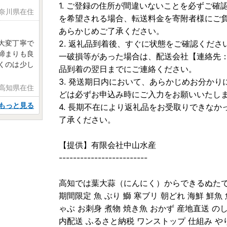
1. ご登録の住所が間違いないことを必ずご
神奈川県在住
を希望される場合、転送料金を寄附者様にご
あらかじめご了承ください。
大変丁寧で
2. 返礼品到着後、すぐに状態をご確認くだ
締まりも良
一破損等があった場合は、配送会社【連絡先：01
くのは少し
品到着の翌日までにご連絡ください。
3. 発送期日内において、あらかじめお分か
 高知県在住
どは必ずお申込み時にご入力をお願いいたし
もっと見る
4. 長期不在により返礼品をお受取りできな
了承ください。
【提供】有限会社中山水産
-------------------------
高知では葉大蒜（にんにく）からできるぬた
期間限定 魚 ぶり 鰤 寒ブリ 朝どれ 海鮮 鮮魚
ゃぶ お刺身 煮物 焼き魚 おかず 産地直送 の
内配送 ふるさと納税 ワンストップ 仕組み やり