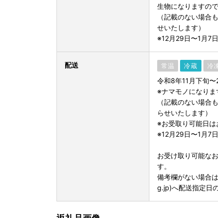
生物になりますの
（記載のない場合
せいたします）
※12月29日〜1月
配送
常温
冷蔵
冷
令和8年11月下旬〜
※ナマモノになりま
（記載のない場合
らせいたします）
※お受取り可能日は
※12月29日〜1月
お受け取り可能な
す。
備考欄がない場合は、香南
g.jp)へ配送指定