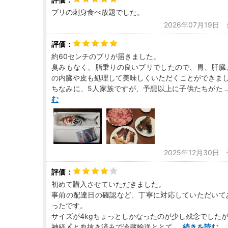
ブリの刺身食べ放題でした。
2026年07月19日
約60センチのブリが届きました。
臭みもなく、脂乗りの良いブリでしたので、胃、肝臓
の内臓や皮も処理して美味しくいただくことができま
ちなみに、5人家族ですが、予想以上に子供たちがた
.
む
2025年12月30日
初めて購入させていただきました。
事前の配達日の確認など、丁寧に対応していただいて
ったです。
サイズが4kgちょっとしかなったのが少し残念でした
神経〆と血抜き済みで冷蔵輸送ととて
...
続きを読む