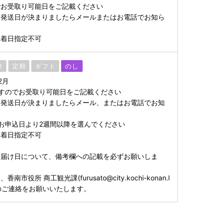
でお受取り可能日をご記載ください
も発送日が決まりましたらメールまたはお電話でお知ら
7日着日指定不可
凍
定期
ギフト
のし
2月
すのでお受取り可能日をご記載ください
も発送日が決まりましたらメール、またはお電話でお知
お申込日より2週間以降を選んでください
7日着日指定不可
お届け日について、備考欄への記載を必ずお願いしま
市役所 商工観光課(furusato@city.kochi-konan.l
日のご連絡をお願いいたします。