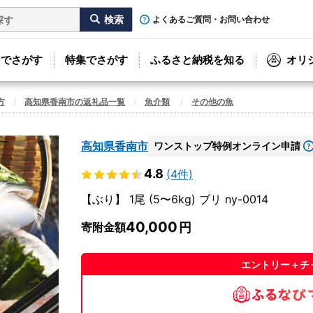
よくあるご質問・お問い合わせ
リでさがす
特集でさがす
ふるさと納税を知る
オリ
方
高知県香南市の返礼品一覧
魚介類
その他の魚
高知県香南市
ワンストップ特例オンライン申請
4.8
(4件)
【ぶり】 1尾 (5〜6kg) ブリ ny-0014
40,000
寄附金額
エントリー＋チ