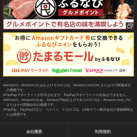
Amazon、Amazon.co.jpおよびそのロゴは、Amazon.com,Inc.またはその関連会社
の商標です。
PayPayマネーライトが付与されます。PayPayマネーライトの出金はできません。
Amazon、Amazon.co.jp、Amazon Payおよびそれらのロゴは、Amazon.com, Inc.
またはその関連会社の商標です。
PayPay、PayPayのロゴ、ペイペイ、Ｐのロゴは、LINEヤフー株式会社の登録商標ま
たは商標です。
会社概要
利用規約