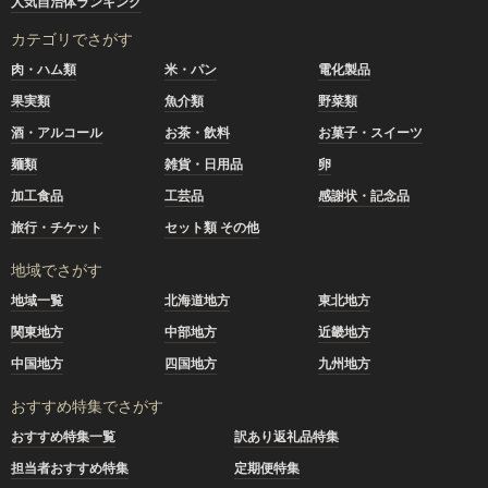
人気自治体ランキング
カテゴリでさがす
肉・ハム類
米・パン
電化製品
果実類
魚介類
野菜類
酒・アルコール
お茶・飲料
お菓子・スイーツ
麺類
雑貨・日用品
卵
加工食品
工芸品
感謝状・記念品
旅行・チケット
セット類 その他
地域でさがす
地域一覧
北海道地方
東北地方
関東地方
中部地方
近畿地方
中国地方
四国地方
九州地方
おすすめ特集でさがす
おすすめ特集一覧
訳あり返礼品特集
担当者おすすめ特集
定期便特集