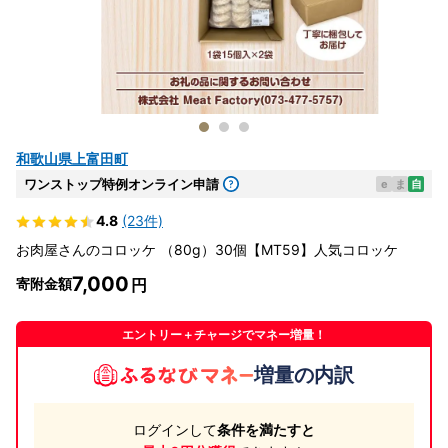
和歌山県上富田町
ワンストップ特例オンライン申請
e
ま
自
4.8
(23件)
お肉屋さんのコロッケ （80g）30個【MT59】人気コロッケ
7,000
寄附金額
エントリー＋チャージでマネー増量！
増量の内訳
ログインして
条件を満たすと