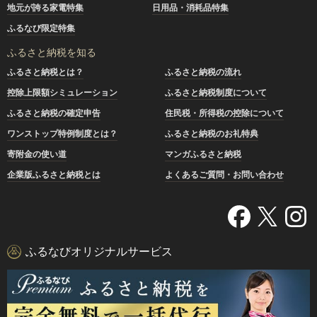
地元が誇る家電特集
日用品・消耗品特集
ふるなび限定特集
ふるさと納税を知る
ふるさと納税とは？
ふるさと納税の流れ
控除上限額シミュレーション
ふるさと納税制度について
ふるさと納税の確定申告
住民税・所得税の控除について
ワンストップ特例制度とは？
ふるさと納税のお礼特典
寄附金の使い道
マンガふるさと納税
企業版ふるさと納税とは
よくあるご質問・お問い合わせ
ふるなびオリジナルサービス