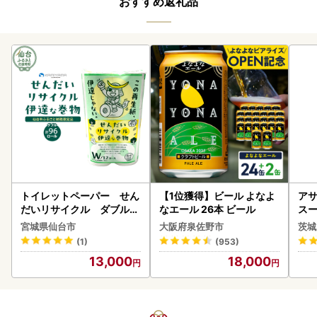
おすすめ返礼品
トイレットペーパー せん
【1位獲得】ビール よなよ
アサ
だいリサイクル ダブル9
なエール 26本 ビール
スー
6ロール｜トイレット
8本
宮城県仙台市
大阪府泉佐野市
茨城
(1)
(953)
13,000
18,000