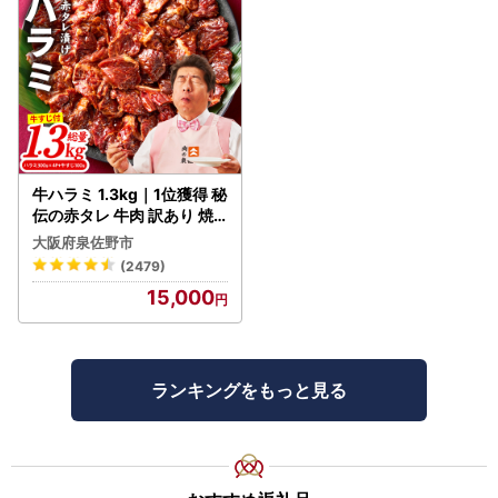
牛ハラミ 1.3kg｜1位獲得 秘
伝の赤タレ 牛肉 訳あり 焼
肉 BBQ
大阪府泉佐野市
(2479)
15,000
ランキングをもっと見る