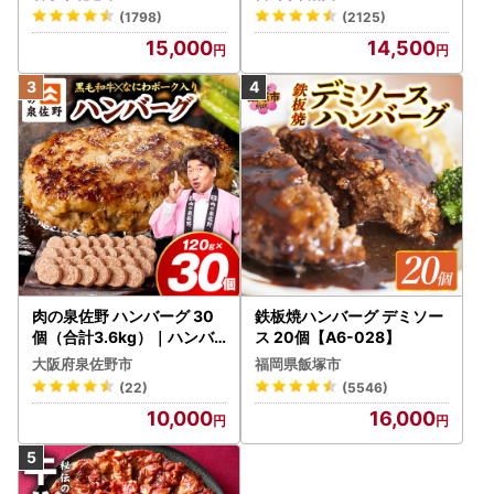
mited-PR_BDV5-26-2W
(1798)
(2125)
15,000
14,500
肉の泉佐野 ハンバーグ 30
鉄板焼ハンバーグ デミソー
個（合計3.6kg）｜ハンバ
ス 20個【A6-028】
ーグ 訳あり 黒毛和牛×なに
大阪府泉佐野市
福岡県飯塚市
わポーク
(22)
(5546)
10,000
16,000