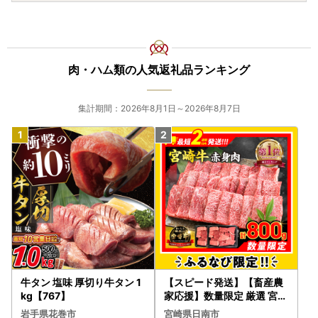
肉・ハム類の人気返礼品ランキング
集計期間：2026年8月1日～2026年8月7日
牛タン 塩味 厚切り牛タン 1
【スピード発送】【畜産農
kg【767】
家応援】数量限定 厳選 宮崎
牛 赤身 焼肉 計800g FN-Li
岩手県花巻市
宮崎県日南市