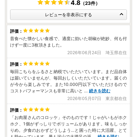
4.8
（23件）
レビューを非表示にする
昔食べた懐かしい食感で、適度に効いた胡椒が絶妙、何も付
けず一度に3枚頂きました。
2026年06月24日 埼玉県在住
毎回こちらをふるさと納税でいただいています。まだ品自体
は届いていませんが、毎回おしくいただいています。届くの
が今から楽しみです。また10.000円以下でいただけるので
コストパフォーマンスも非常に高いと
...
続きを読む
2026年05月07日 東京都在住
「お肉屋さんのコロッケ」そのものです！じゃがいもがホク
ホク、1個がずっしりでボリュームがあります。味もしっか
りめ。夕食のおかずどうしよう…と困った時に大活躍、とて
も助かっています。量も沢山で大満足の返
...
続きを読む