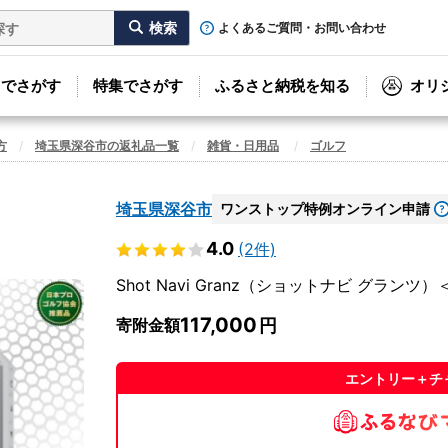
よくあるご質問・お問い合わせ
リでさがす
特集でさがす
ふるさと納税を知る
オリ
方
埼玉県深谷市の返礼品一覧
雑貨・日用品
ゴルフ
埼玉県深谷市
ワンストップ特例オンライン申請
4.0
(2件)
Shot Navi Granz（ショットナビ グランツ
117,000
寄附金額
エントリー＋チ