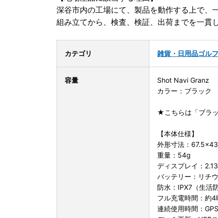
深谷市内の工場にて、製品を動作する上で、
組み立てから、検査、検証、出荷までを一貫
カテゴリ
雑貨・日用品
ゴル
容量
Shot Navi Granz
カラー：ブラック
★こちらは「ブラ
【本体仕様】
外形寸法：67.5×43
重量：54g
ディスプレイ：2.
バッテリー：リチ
防水：IPX7（生活
フル充電時間：約4
連続使用時間：GPS