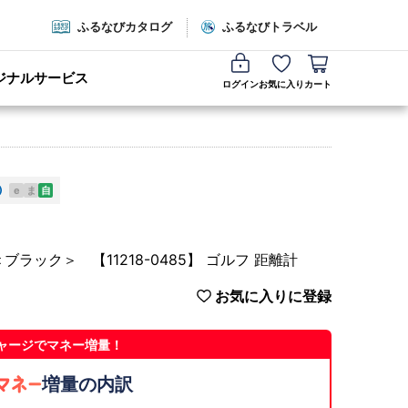
ふるなびカタログ
ふるなびトラベル
ジナルサービス
ログイン
お気に入り
カート
e
ま
自
）＜ブラック＞ 【11218-0485】 ゴルフ 距離計
お気に入りに登録
ャージでマネー増量！
増量の内訳