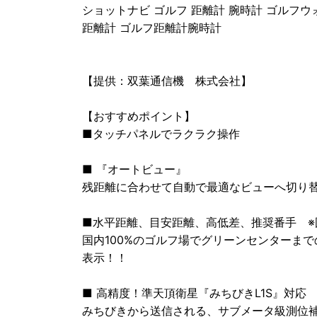
ショットナビ ゴルフ 距離計 腕時計 ゴルフウ
距離計 ゴルフ距離計腕時計
【提供：双葉通信機 株式会社】
【おすすめポイント】
■タッチパネルでラクラク操作
■ 『オートビュー』
残距離に合わせて自動で最適なビューへ切り
■水平距離、目安距離、高低差、推奨番手 ※国
国内100%のゴルフ場でグリーンセンターま
表示！！
■ 高精度！準天頂衛星『みちびきL1S』対応
みちびきから送信される、サブメータ級測位補