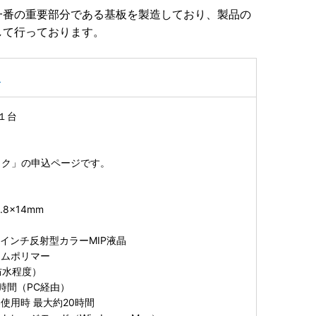
一番の重要部分である基板を製造しており、製品の
して行っております。
フ
 １台
ック」の申込ページです。
.8×14mm
13インチ反射型カラーMIP液晶
ウムポリマー
防水程度）
時間（PC経由）
使用時 最大約20時間