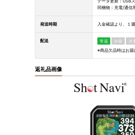
データ更新：USBス
同梱物：充電/通信
発送時期
入金確認より、１週
配送
常温
冷蔵
冷
※商品欠品時はお届
返礼品画像