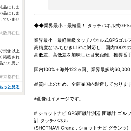
礼品にしま
の品にしま
していませ
◆◆業界最小・最軽量！ タッチパネル式GP
 大阪府在住
業界最小・最軽量級タッチパネル式GPSゴルフナビ「
高精度な”みちびきL1S”に対応し、国内100
で想像以上
高低差、高低差を加味した目安距離、推奨番
く掲載され
品だと思い
国内100%＋海外122ヵ国、業界最多約60,0
 東京都在住
品質向上のため、全商品国内製造しておりま
もっと見る
※画像はイメージです。
# ショットナビ GPS距離計測器 距離計 ゴル
計 タッチパネル
(SHOTNAVI Granz，ショットナビ グランツ)