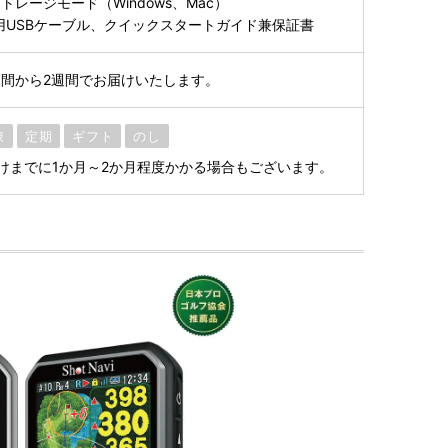
トレージモード（Windows、Mac）
用USBケーブル、クイックスタートガイド兼保証書
間から2週間でお届けいたします。
凍
定期
ギフト
のし
けまでに1か月～2か月程度かかる場合もございます。