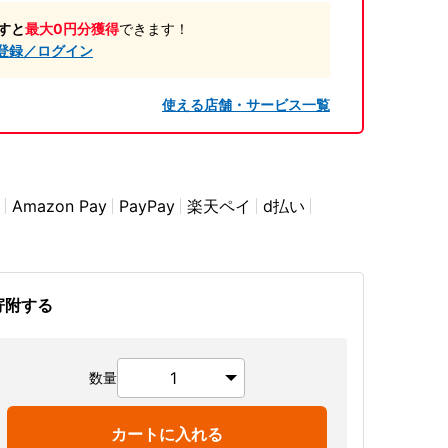
すと
最大0円分獲得
できます！
登録／ログイン
使える店舗・サービス一覧
Amazon Pay
PayPay
楽天ペイ
d払い
寄附する
数量
カートに入れる