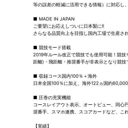
等の誤差の軽減に活用できる情報）に対応し
■ MADE IN JAPAN
ご要望にお応えしついに日本製に!!
さらなる品質向上を目指し国内工場で生産さ
■ 競技モード搭載
2019年ルール改正で競技でも使用可能！競
距離)・飛距離・推奨番手が非表示となり競技
■ 収録コース国内100％＋海外
日本全国100％に加え、海外122ヵ国約60,0
■ 圧巻の充実機能
コースレイアウト表示、オートビュー、同心
奨番手、スマホ連携、スコアカードなど、これ
【実績】