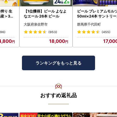
搾り 生
【1位獲得】ビール よなよ
ビール プレミアムモルツ
産＞35
なエール 26本 ビール
50ml×24本 サントリ
ール
大阪府泉佐野市
群馬県千代田町
096)
(953)
(455)
4,800
18,000
17,00
ランキングをもっと見る
おすすめ返礼品