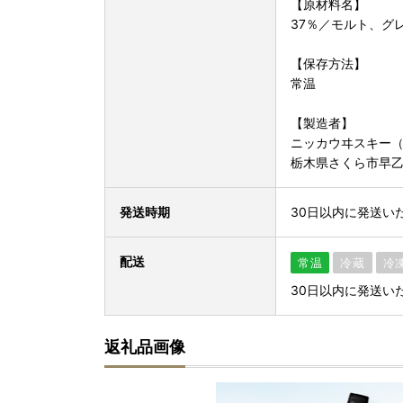
【原材料名】
37％／モルト、グ
【保存方法】
常温
【製造者】
ニッカウヰスキー
栃木県さくら市早乙女
発送時期
30日以内に発送い
配送
常温
冷蔵
冷
30日以内に発送い
返礼品画像