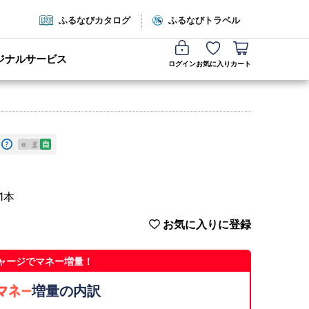
ふるなびカタログ
ふるなびトラベル
ジナルサービス
ログイン
お気に入り
カート
e
ま
自
1本
お気に入りに登録
ャージでマネー増量！
増量の内訳