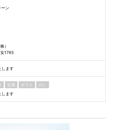
レーン
（株）
1765
たします
凍
定期
ギフト
のし
たします