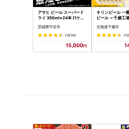
アサヒ ビール スーパード
キリンビール 一番
ライ 350ml×24本 (1ケー
ビール ＜千歳工場
ス) 究極の辛口 ＜茨城工場
0ml（24本）
茨城県守谷市
北海道千歳市
＞ 缶ビール Asahi superD
RY お酒
(1879)
(1
15,000
1