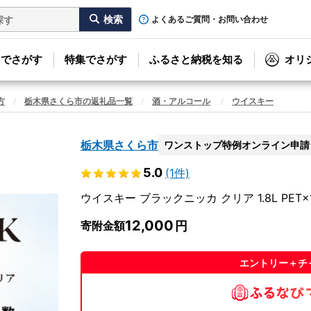
よくあるご質問・お問い合わせ
リでさがす
特集でさがす
ふるさと納税を知る
オリ
方
栃木県さくら市の返礼品一覧
酒・アルコール
ウイスキー
栃木県さくら市
ワンストップ特例オンライン申請
5.0
(1件)
ウイスキー ブラックニッカ クリア 1.8L PET×
12,000
寄附金額
エントリー＋チ