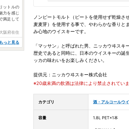
リットルの
魅力を感じ
ノンピートモルト（ピートを使用せず乾燥さ
で満足して
麦麦芽）を使用する事で、やわらかな香りと
み心地のウイスキーです。
 大阪府在住
もっと見る
「マッサン」と呼ばれた男、ニッカウヰスキ
歴史であると同時に、日本のウイスキーの誕
ッカの味わいをお楽しみください。
提供元：ニッカウヰスキー株式会社
※20歳未満の飲酒は法律により禁止されてい
カテゴリ
酒・アルコール
ウ
容量
1.8L PET×1本