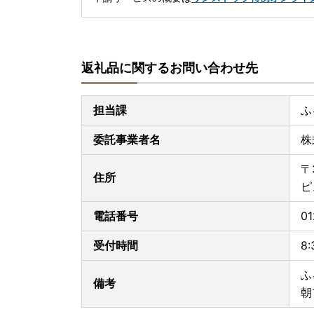
返礼品に関するお問い合わせ先
担当課
ふ
委託事業者名
株
〒
住所
ピ
電話番号
01
受付時間
8
ふ
備考
朝