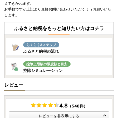
えできかねます。
が使用されました‼】
お手数ですが上記より直接お問い合わせいただくようお願いいた
します。
2019年に放送されたTBS系日曜劇場「グランメゾン東
京」にて、燕市産のカトラリーが評価され、第4話（2019年
ふるさと納税をもっと知りたい方はコチラ
11月10日放送）から、こだわりの主人公のレストランの小道
具として使用されました。
「グランメゾン東京」に認められたカトラリーと同様に、
らくらく3ステップ
優れたデザイン・品質を有するカトラリーを揃えていますの
ふるさと納税の流れ
で、ぜひご覧ください。
燕市を応援いただいた方に「職人の技」でお返しします。
控除上限額の限度額と目安
※「グランメゾン東京」・・・ 主人公のシェフが三ツ星レ
控除シミュレーション
ストランを目指す物語
レビュー
【お問い合わせ】
燕市役所総務課 ふるさと納税係
4.8
（548件）
電話番号 0256-77-8301 または 0256-94-7120
受付時間 9時00分～17時00分(土曜・日曜・祝日・年末年
レビューを非表示にする