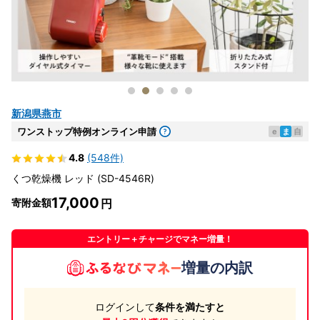
新潟県燕市
ワンストップ特例オンライン申請
e
ま
自
4.8
(548件)
くつ乾燥機 レッド (SD-4546R)
17,000
寄附金額
エントリー＋チャージでマネー増量！
増量の内訳
ログインして
条件を満たすと