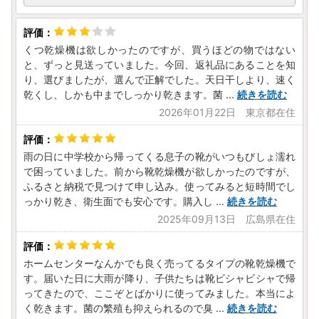
始を除く)
住所 〒959-0295 新潟県燕市吉田西太田1934番地
くつ乾燥機は欲しかったのですが、買うほどの物ではない
と、ずっと見送っていました。今回、返礼品にあることを知
り、選びましたが、選んで正解でした。天日干しより、速く
乾くし、しかも中までしっかり乾きます。菌
...
続きを読む
2026年01月22日 東京都在住
雨の日に中学校から帰ってくる息子の靴がいつもびしょ濡れ
で困っていました。前から靴乾燥機が欲しかったのですが、
ふるさと納税で見つけて申し込み。使ってみると短時間でし
っかり乾き、衛生面でも安心です。購入し
...
続きを読む
2025年09月13日 広島県在住
ホームセンターなんかでも良く売ってるタイプの靴乾燥機で
す。届いた日に大雨が降り、子供たちは靴ビシャビシャで帰
ってきたので、ここぞとばかりに使ってみました。本当によ
く乾きます。菌の繁殖も抑えられるので臭
...
続きを読む