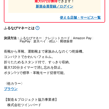
最大0円分獲得
できます！
新規会員登録／ログイン
使える店舗・サービス一覧
ふるなびマネーとは
決済方法：
ふるなびマネー
クレジットカード
Amazon Pay
PayPay
楽天ペイ
d払い
郵便振替
長靴から革靴、運動靴まで家族みんなのくつ乾燥機。
コンパクトでかわいいフォルム。
折りたためるスタンド付で、すっきり収納。
最大120分タイマーで消し忘れを防止。
ボタン1つで標準・革靴モード切替可能。
〈他カラー〉
ブラウン
【製造＆プロジェクト協力事業者】
株式会社ツインバード