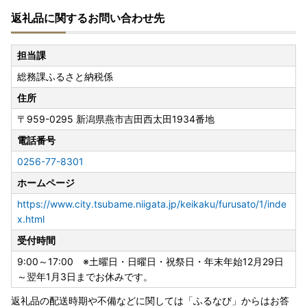
【返礼品追加のお知らせ】
返礼品に関するお問い合わせ先
燕市へ応援いただき誠にありがとうございます✨✨😆✨✨
皆さまからのお声をいただき、燕市ではふるなびに掲載して
担当課
おります返礼品を随時追加しております✨✨✨
総務課ふるさと納税係
キッチン用品やテーブルウェア等、燕市の技術を用いた返礼
住所
品をご用意しております。
〒959-0295
新潟県燕市吉田西太田1934番地
皆さまの生活を豊かにする魅力的なラインナップとなってお
りますので、ぜひご覧ください！😄✨
電話番号
0256-77-8301
ホームページ
【2023年9月16日放送の情報番組「サタデープラス」の人
気コーナー『ひたすら試してランキング』で「全自動コーヒ
https://www.city.tsubame.niigata.jp/keikaku/furusato/1/inde
ーメーカー（3杯用）」が総合第1位に選ばれました！】
x.html
受付時間
全自動コーヒーメーカー 3カップ
9:00～17:00 ※土曜日・日曜日・祝祭日・年末年始12月29日
～翌年1月3日までお休みです。
返礼品の配送時期や不備などに関しては「ふるなび」からはお答
【TBS系日曜劇場「グランメゾン東京」で燕市のカトラリー