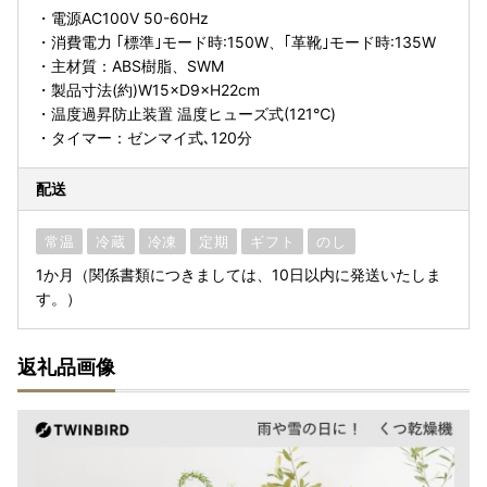
・電源AC100V 50-60Hz
・消費電力 ｢標準｣モード時:150W、｢革靴｣モード時:135W
・主材質：ABS樹脂、SWM
・製品寸法(約)W15×D9×H22cm
・温度過昇防止装置 温度ヒューズ式(121℃)
・タイマー：ゼンマイ式､120分
配送
常温
冷蔵
冷凍
定期
ギフト
のし
1か月（関係書類につきましては、10日以内に発送いたしま
す。）
返礼品画像