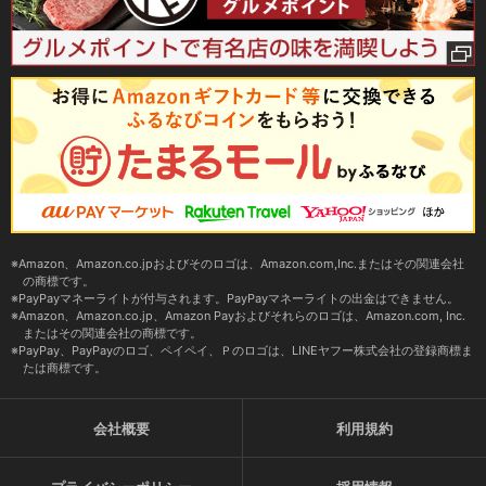
Amazon、Amazon.co.jpおよびそのロゴは、Amazon.com,Inc.またはその関連会社
の商標です。
PayPayマネーライトが付与されます。PayPayマネーライトの出金はできません。
Amazon、Amazon.co.jp、Amazon Payおよびそれらのロゴは、Amazon.com, Inc.
またはその関連会社の商標です。
PayPay、PayPayのロゴ、ペイペイ、Ｐのロゴは、LINEヤフー株式会社の登録商標ま
たは商標です。
会社概要
利用規約