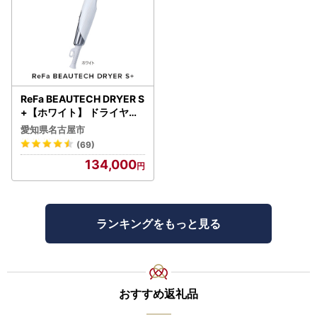
ReFa BEAUTECH DRYER S
+【ホワイト】 ドライヤー
美容 家電 ドライヤー リフ
愛知県名古屋市
ァ
(69)
134,000
ランキングをもっと見る
おすすめ返礼品