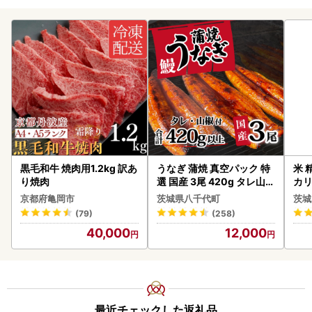
黒毛和牛 焼肉用1.2kg 訳あ
うなぎ 蒲焼 真空パック 特
米 
り焼肉
選 国産 3尾 420g タレ山椒
カリ
付き うな重 ひつまぶし 訳
京都府亀岡市
茨城県八千代町
茨城
あり 茨城 ウナギ 鰻 個包装
(79)
(258)
人気 美味しい 小分け 八千
40,000
12,000
代町
最近チェックした返礼品