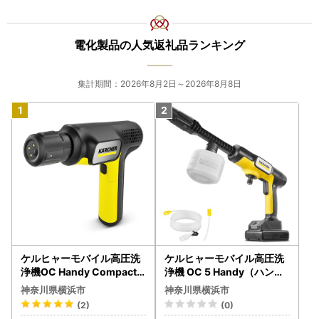
電化製品の人気返礼品ランキング
集計期間：2026年8月2日～2026年8月8日
ケルヒャーモバイル高圧洗
ケルヒャーモバイル高圧洗
浄機OC Handy Compact
浄機 OC 5 Handy（ハンデ
（ハンディエア） APV000
ィジェット） APV0006
神奈川県横浜市
神奈川県横浜市
7
(2)
(0)