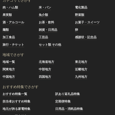
カテゴリでさがす
肉・ハム類
米・パン
電化製品
果実類
魚介類
野菜類
酒・アルコール
お茶・飲料
お菓子・スイーツ
麺類
雑貨・日用品
卵
加工食品
工芸品
感謝状・記念品
旅行・チケット
セット類 その他
地域でさがす
地域一覧
北海道地方
東北地方
関東地方
中部地方
近畿地方
中国地方
四国地方
九州地方
おすすめ特集でさがす
おすすめ特集一覧
訳あり返礼品特集
担当者おすすめ特集
定期便特集
地元が誇る家電特集
日用品・消耗品特集