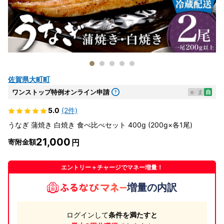
佐賀県大町町
ワンストップ特例オンライン申請
e
ま
自
5.0
(2件)
うなぎ 蒲焼き 白焼き 食べ比べセット 400g (200g×各1尾)
21,000
寄附金額
エントリー＋チャージでマネー増量！
増量の内訳
ログインして
条件を満たすと