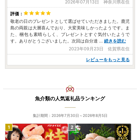
2026年07月13日 神奈川県在住
センター】まで、ご提出ください。(寄附の翌年1月10日必
着)
敬老の日のプレゼントとして選ばせていただきました。鹿児
❖返礼品発送について❖
島の両親は大層喜んでおり、大変美味しかったようです。ま
返礼品の発送につきましては、返礼品事業者からのお届け
た、梱包も素晴らしく、プレゼントとすぐ気付いたようで
となります。
す。ありがとうございました。次回は自分達
...
続きを読む
発送時期につきましては返礼品ページの【配送】にてご確
2023年09月23日 佐賀県在住
認ください。
ただし、年末のご寄附については通常よりお時間を頂戴す
レビューをもっと見る
る場合があり、返礼品や時期によっては2～3カ月ほどお待
たせする場合があります。予めご了承ください。
❖返礼品到着後のお願い❖
返礼品到着後、すぐに開封して返礼品全体の確認をお願い
魚介類の人気返礼品ランキング
します。
万が一お届けした返礼品に不備、破損等がございましたら
【佐賀県大町町ふるさと納税コールセンター】まで写真デー
集計期間：2026年7月30日～2026年8月5日
タを添えて、連絡をお願いします。
お届け後、1週間を経過してのお問い合わせにつきまして
は返品・交換の対象外とさせていただいておりますので、予