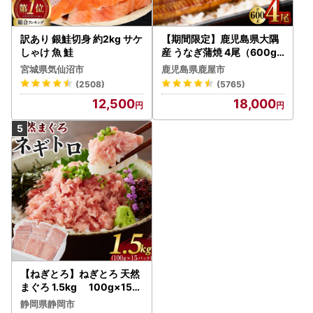
訳あり 銀鮭切身 約2kg サケ
【期間限定】鹿児島県大隅
しゃけ 魚 鮭
産 うなぎ蒲焼 4尾（600g
） KN007-004-04-cp18
宮城県気仙沼市
鹿児島県鹿屋市
うなぎ 鰻 魚 惣菜 総菜
(2508)
(5765)
12,500
18,000
【ねぎとろ】ねぎとろ 天然
まぐろ 1.5kg 100g×15パ
ック
静岡県静岡市