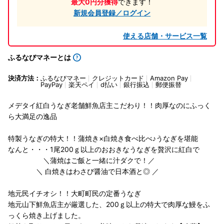
最大0円分獲得
できます！
新規会員登録／ログイン
使える店舗・サービス一覧
ふるなびマネーとは
決済方法：
ふるなびマネー
クレジットカード
Amazon Pay
PayPay
楽天ペイ
d払い
銀行振込
郵便振替
メデタイ紅白うなぎ老舗鮮魚店主こだわり！！肉厚なのにふっく
ら大満足の逸品
特製うなぎの特大！！蒲焼き×白焼き食べ比べ♪うなぎを堪能
なんと・・・1尾200ｇ以上のおおきなうなぎを贅沢に紅白で
＼蒲焼はご飯と一緒に汁ダクで！／
＼ 白焼きはわさび醤油で日本酒と◎ ／
地元民イチオシ！！大町町民の定番うなぎ
地元山下鮮魚店主が厳選した、200ｇ以上の特大で肉厚な鰻をふ
っくら焼き上げました。