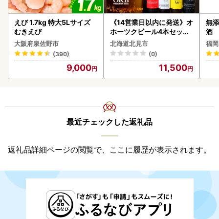
えび 1.7kg 特大5Lサイズ
《14営業日以内に発送》オ
無添
むきえび
ホーツクビール4本セット
酒
( 飲料 飲み物 お酒 ビール
大阪府泉佐野市
北海道北見市
福岡
クラフトビール 瓶ビール
(390)
(0)
贈答 ギフト 贈り物 お中元
9,000
11,500
御中元 お歳暮 御歳暮 お祝
い プレゼント モルトビー
ル 麦芽100% 熨斗 のし )【
028-0064】
最近チェックした返礼品
返礼品詳細ページの閲覧で、ここに履歴が表示されます。