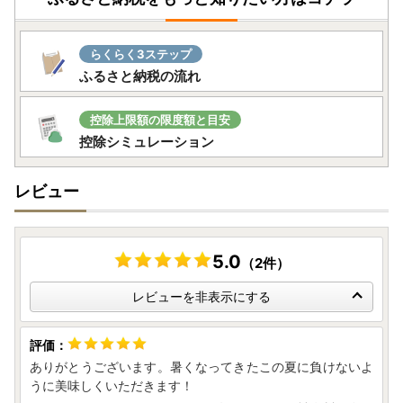
大町町は、地方税法第37条の2第2項及び第314条の7第2
項に掲げる基準に適合する地方団体として指定を受けまし
らくらく3ステップ
た。
ふるさと納税の流れ
これにより大町町へのふるさと納税は税控除の対象となり
ますので、引き続き応援をお願いいたします。
指定期間：令和6年10月1日～令和7年9月30日
控除上限額の限度額と目安
控除シミュレーション
❖寄附金受領証明書について❖
入金確認後、返礼品とは別に寄附お申込み時にご登録いた
レビュー
だいた書類の送付先住所に、通常2週間程度で発送いたしま
す。
※「返礼品」と「寄附金受領証明書」は別で発送しますの
で、お届けが前後する場合がありますのでご了承ください。
5.0
（2件）
❖ワンストップ特例申請書(寄附金税額控除に係る申告特例
レビューを非表示にする
申請書)について❖
自治体からのワンストップ特例申請書の送付をご希望され
た方へは、寄附金受領証明書とともにワンストップ特例申請
ありがとうございます。暑くなってきたこの夏に負けないよ
書を発送します。
うに美味しくいただきます！
必要書類を同封のうえ【佐賀県大町町ふるさと納税コール