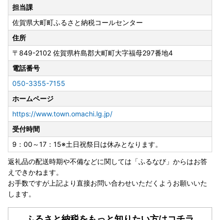
て指定を受けました」
担当課
佐賀県大町町ふるさと納税コールセンター
佐賀県大町町は総務大臣の指定により、これまで通りふるさ
と納税の対象となりました。
住所
引き続き大町町を応援していただきますよう、よろしくお願
〒849-2102
佐賀県杵島郡大町町大字福母297番地4
い申し上げます。
指定対象期間：令和7年10月1日から令和8年9月30日
電話番号
050-3355-7155
ホームページ
【天候不良に伴う配送遅延のお知らせ】
台風の影響により、一部地域で配送に遅れが生じる可能性が
https://www.town.omachi.lg.jp/
ございます。
受付時間
最新の状況に関しましては、ヤマト運輸ホームページをご確
認いただきますようお願いいたします。
9：00～17：15※土日祝祭日は休みとなります。
該当地域へのお届けは配送業者各社における規制状況次第と
返礼品の配送時期や不備などに関しては「ふるなび」からはお答
なります。
えできかねます。
ご希望のお届け指定日にお応えできかねる場合もございます
お手数ですが上記より直接お問い合わせいただくようお願いいた
のでご了承ください。
します。
ふるさと納税をもっと知りたい方はコチラ
❖ふるさと納税の対象となる地方団体の指定について❖