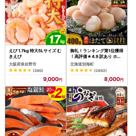
めご了承ください。
❖お問い合わせ・申請書送付先❖
【佐賀県大町町ふるさと納税コールセンター】
〒849-2102
佐賀県杵島郡大町町大字福母297番地4
電 話：050-3355-7155
メール：s.omachi@do-furusato.jp
えび 1.7kg 特大5Lサイズ む
御礼！ランキング第1位獲得
きえび
！高評価★4.9 訳あり ホタ
テ 400g（ほたて 帆立 貝柱
大阪府泉佐野市
北海道別海町
冷凍 ）
(390)
(2892)
9,000
8,000