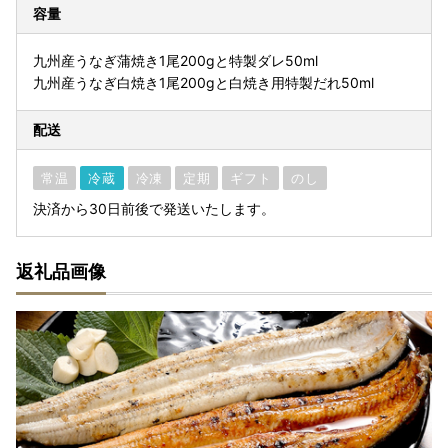
容量
九州産うなぎ蒲焼き1尾200gと特製ダレ50ml
九州産うなぎ白焼き1尾200gと白焼き用特製だれ50ml
配送
常温
冷蔵
冷凍
定期
ギフト
のし
決済から30日前後で発送いたします。
返礼品画像