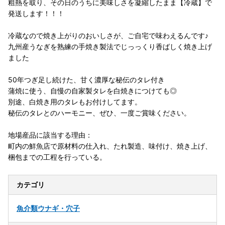
粗熱を取り、その日のうちに美味しさを凝縮したまま【冷蔵】で
発送します！！！
冷蔵なので焼き上がりのおいしさが、ご自宅で味わえるんです♪
九州産うなぎを熟練の手焼き製法でじっっくり香ばしく焼き上げ
ました
50年つぎ足し続けた、甘く濃厚な秘伝のタレ付き
蒲焼に使う、自慢の自家製タレを白焼きにつけても◎
別途、白焼き用のタレもお付けしてます。
秘伝のタレとのハーモニー、ぜひ、一度ご賞味ください。
地場産品に該当する理由：
町内の鮮魚店で原材料の仕入れ、たれ製造、味付け、焼き上げ、
梱包までの工程を行っている。
カテゴリ
魚介類
ウナギ・穴子